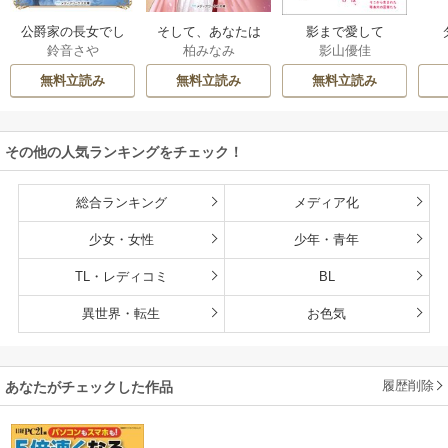
公爵家の長女でし
そして、あなたは
影まで愛して
鈴音さや
柏みなみ
影山優佳
た
私を捨てる
無料立読み
無料立読み
無料立読み
その他の人気ランキングをチェック！
総合ランキング
メディア化
少女・女性
少年・青年
TL・レディコミ
BL
異世界・転生
お色気
履歴削除
あなたがチェックした作品