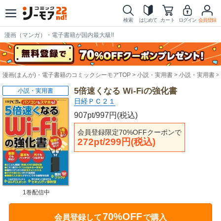
検索
はじめて
カート
ログイン
会員登録
漫画（マンガ）・電子書籍が国内最大級!!
漫画(まんが)・電子書籍のコミックシーモアTOP
小説・実用書
小説・実用書
5倍速くなる Wi-Fiの強化書
小説・実用書
日経ＰＣ２１
907pt/997円(税込)
会員登録限定70%OFFクーポンで
272pt/299円(税込)
1巻配信中
70%OFF
会員登録して
で購入