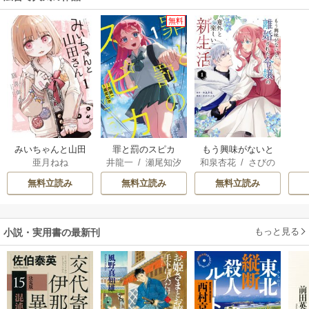
無料
みいちゃんと山田
罪と罰のスピカ
もう興味がないと
亜月ねね
井龍一
/
瀬尾知汐
和泉杏花
/
さびの
さん
離婚された令嬢の
ぶち
意外と楽しい新生
無料立読み
無料立読み
無料立読み
活
もっと見る
小説・実用書の最新刊