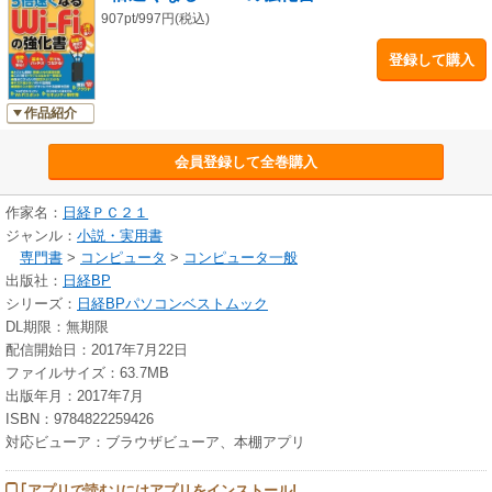
907pt/997円(税込)
登録して購入
作品紹介
会員登録して全巻購入
作家名：
日経ＰＣ２１
ジャンル：
小説・実用書
専門書
>
コンピュータ
>
コンピュータ一般
出版社：
日経BP
シリーズ：
日経BPパソコンベストムック
DL期限：無期限
配信開始日：2017年7月22日
ファイルサイズ：63.7MB
出版年月：2017年7月
ISBN：9784822259426
対応ビューア：ブラウザビューア、本棚アプリ
｢アプリで読む｣にはアプリをインストール!