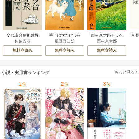
交代寄合伊那衆異
手下は犬だけ 3巻
西村京太郎トラベ
宣長
佐伯泰英
風野真知雄
西村京太郎
聞 15巻
ルミステリー・セ
レクション 2巻
無料立読み
無料立読み
無料立読み
もっと見る
小説・実用書ランキング
1
2
3
位
位
位