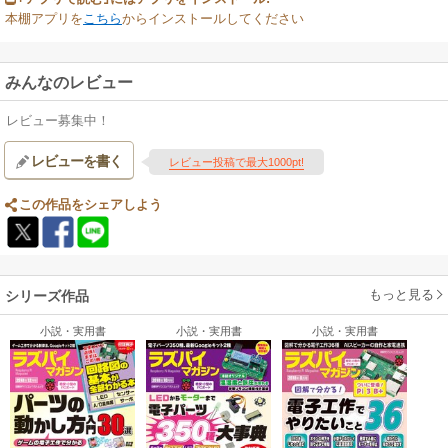
本棚アプリを
こちら
からインストールしてください
みんなのレビュー
レビュー募集中！
レビューを書く
レビュー投稿で最大1000pt!
この作品をシェアしよう
もっと見る
シリーズ作品
小説・実用書
小説・実用書
小説・実用書