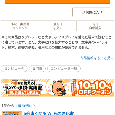
お気に入り
小説・実用書
最新刊
新刊
ランキング
を見る
自動購入
※この商品はタブレットなど大きいディスプレイを備えた端末で読むこと
に適しています。また、文字だけを拡大することや、文字列のハイライ
ト、検索、辞書の参照、引用などの機能が使用できません。
3階まで届く！ 動画が途切れない！
作品情報をもっと見る
複数でも安心！ 基本もバッチリ！ 外でもつながる！
コンピュータ
専門書
コンピュータ一般
●とことん解説！ 無線LANの基礎知識
●これ1冊でトラブル＆悩みを一挙解決
●自分にぴったりの設定がよくわかる
●ギガが減らないWi-Fi活用術
●親機の入れ替えがすぐにできる秘策を伝授
◎つなぎ方がバッチリ Wi-Fiスポット
1巻から
｜
最新刊から
◎手口を知って身を守る セキュリティ事件簿
5倍速くなる Wi-Fiの強化書
◎編集部厳選 無料クラウド