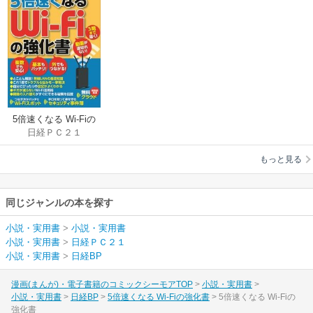
5倍速くなる Wi-Fiの
日経ＰＣ２１
強化書
もっと見る
同じジャンルの本を探す
小説・実用書
>
小説・実用書
小説・実用書
>
日経ＰＣ２１
小説・実用書
>
日経BP
漫画(まんが)・電子書籍のコミックシーモアTOP
小説・実用書
小説・実用書
日経BP
5倍速くなる Wi-Fiの強化書
5倍速くなる Wi-Fiの
強化書