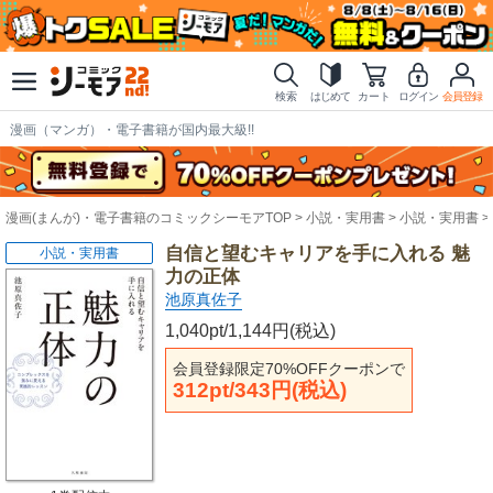
検索
はじめて
カート
ログイン
会員登録
漫画（マンガ）・電子書籍が国内最大級!!
漫画(まんが)・電子書籍のコミックシーモアTOP
小説・実用書
小説・実用書
自信と望むキャリアを手に入れる 魅
小説・実用書
力の正体
池原真佐子
1,040pt/1,144円(税込)
会員登録限定70%OFFクーポンで
312pt/343円(税込)