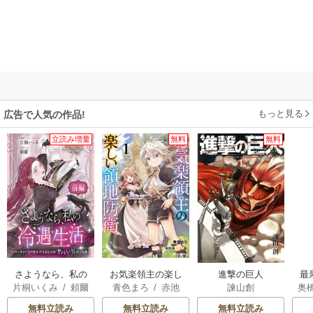
もっと見る
広告で人気の作品!
立読み増量
無料
無料
さようなら、私の
お気楽領主の楽し
進撃の巨人
最
片桐いくみ
/
頼爾
青色まろ
/
赤池
諫山創
奥
冷遇生活 ～パーテ
い領地防衛
宗
/
転
た
ィーで声をかけて
無料立読み
無料立読み
無料立読み