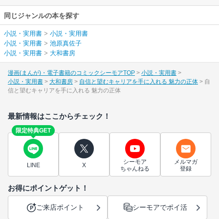
同じジャンルの本を探す
小説・実用書
>
小説・実用書
小説・実用書
>
池原真佐子
小説・実用書
>
大和書房
漫画(まんが)・電子書籍のコミックシーモアTOP
小説・実用書
小説・実用書
大和書房
自信と望むキャリアを手に入れる 魅力の正体
自
信と望むキャリアを手に入れる 魅力の正体
最新情報はここからチェック！
限定特典GET
シーモア
メルマガ
LINE
X
ちゃんねる
登録
お得にポイントゲット！
ご来店ポイント
シーモアでポイ活