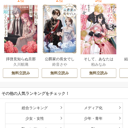
1
2
3
位
位
位
拝啓見知らぬ旦那
公爵家の長女でし
そして、あなたは
久川航璃
鈴音さや
柏みなみ
様、離婚していた
た
私を捨てる
だきます
無料立読み
無料立読み
無料立読み
その他の人気ランキングをチェック！
総合ランキング
メディア化
少女・女性
少年・青年