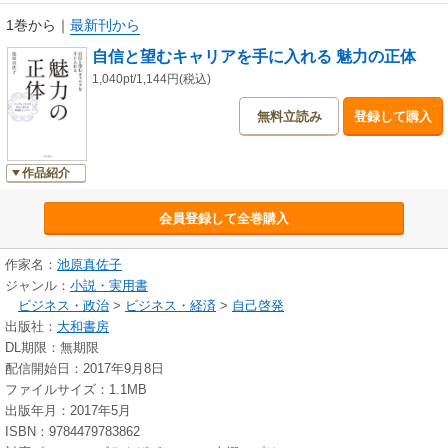
1巻から
｜
最新刊から
自信と望むキャリアを手に入れる 魅力の正体
1,040pt/1,144円(税込)
無料立読み
登録して購入
作品紹介
会員登録して全巻購入
作家名：
池原真佐子
ジャンル：
小説・実用書
ビジネス・政治
>
ビジネス・経済
>
自己啓発
出版社：
大和書房
DL期限：無期限
配信開始日：2017年9月8日
ファイルサイズ：1.1MB
出版年月：2017年5月
ISBN：9784479783862