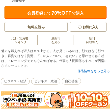
1巻配信中
70%OFF
会員登録して
で購入
無料立読み
お気に入り
小説・実用書
最新刊
新刊
ランキング
を見る
自動購入
魅力を鍛えれば収入は８％上がる。人が見ているのは、顔ではなく顔つ
き。容姿ではなく姿勢。「この人についていきたい」と思わせる存在感
は、トレーニングでぐんぐん伸ばせる。仕事も人間関係もすべてが円滑に
なるレッスンとは。
作品情報をもっと見る
ビジネス・経済
ビジネス・政治
自己啓発