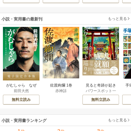
きたのがヤバい男
だった件
もっと見る
小説・実用書の最新刊
佐渡絢爛 1巻
見ると奇跡が起き
手
がむしゃら なぜ
赤神諒
パワースポット一
前田大然
る 大願成就パワー
増
俺は、こんなに走
人旅
スポット巡り 1巻
るのか——。【電
無料立読み
無料立読み
子限定合本版】 1巻
もっと見る
小説・実用書ランキング