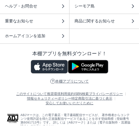
ヘルプ・お問合せ
シーモア島
重要なお知らせ
商品に関するお知らせ
ホームアイコンを追加
本棚アプリを無料ダウンロード！
本棚アプリについて
このサイトについて
推奨環境
利用規約
ISBN検索
プライバシーポリシー
情報セキュリティーポリシー
特定商取引法に基づく表示
安心してお使いいただくために
ABJマークは、この電子書店・電子書籍配信サービスが、 著作権者からコンテ
ンツ使用許諾を得た正規版配信サービスであることを示す登録商標（登録番号
第6091713号）です。 詳しくは［ABJマーク］または［電子出版制作・流通協
議会］で検索してください。
(C)NTTソルマーレ