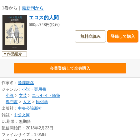
1巻から
｜
最新刊から
エロス的人間
680pt/748円(税込)
無料立読み
登録して購入
作品紹介
会員登録して全巻購入
作家名：
澁澤龍彦
ジャンル：
小説・実用書
小説
>
文芸
>
エッセイ・随筆
専門書
>
人文
>
民俗学
出版社：
中央公論新社
雑誌：
中公文庫
DL期限：無期限
配信開始日：2018年2月23日
ファイルサイズ：1.0MB