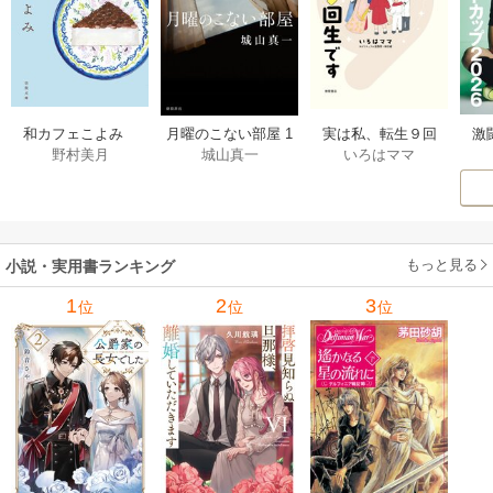
激
和カフェこよみ
月曜のこない部屋 1
実は私、転生９回
野村美月
城山真一
いろはママ
前
五月くんの夏のお
巻
生です マンガ
ー
もてなし 1巻
私の前世物語 1巻
もっと見る
小説・実用書ランキング
1
2
3
位
位
位