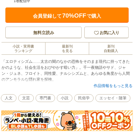
1巻配信中
70%OFF
会員登録して
で購入
無料立読み
お気に入り
小説・実用書
最新刊
新刊
ランキング
を見る
自動購入
「エロティシズム……太古の闇のなかの恐怖をそのまま現代に持ってきた
かのような、社会生活をおびやかす暗い力」。千一夜物語やサド、ジャ
ン・ジュネ、フロイト、同性愛、ナルシシズムと、あらゆる角度から人間
のアンモラルな隠れ家を探検。
作品情報をもっと見る
人文
文芸
専門書
小説
民俗学
エッセイ・随筆