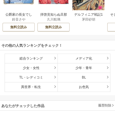
公爵家の長女でし
拝啓見知らぬ旦那
そ
デルフィニア戦記1
鈴音さや
久川航璃
茅田砂胡
た
様、離婚していた
だきます
無料立読み
無料立読み
その他の人気ランキングをチェック！
総合ランキング
メディア化
少女・女性
少年・青年
TL・レディコミ
BL
異世界・転生
お色気
履歴削除
あなたがチェックした作品