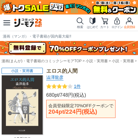
検索
はじめて
カート
ログイン
会員登録
漫画（マンガ）・電子書籍が国内最大級!!
漫画(まんが)・電子書籍のコミックシーモアTOP
小説・実用書
小説・実用書
エロス的人間
小説・実用書
澁澤龍彦
1件
680pt/748円(税込)
会員登録限定70%OFFクーポンで
204pt/224円(税込)