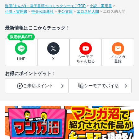
漫画(まんが)・電子書籍のコミックシーモアTOP
小説・実用書
小説・実用書
中央公論新社
中公文庫
エロス的人間
エロス的人間
最新情報はここからチェック！
限定特典GET
シーモア
メルマガ
LINE
X
ちゃんねる
登録
お得にポイントゲット！
ご来店ポイント
シーモアでポイ活