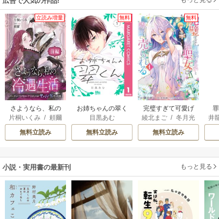
広告で人気の作品!
立読み増量
無料
無料
さようなら、私の
お姉ちゃんの翠く
完璧すぎて可愛げ
片桐いくみ
/
頼爾
目黒あむ
綾北まご
/
冬月光
井
冷遇生活 ～パーテ
ん
がないと婚約破棄
輝
/
昌未
ィーで声をかけて
された聖女は隣国
無料立読み
無料立読み
無料立読み
きたのがヤバい男
に売られる
だった件
もっと見る
小説・実用書の最新刊