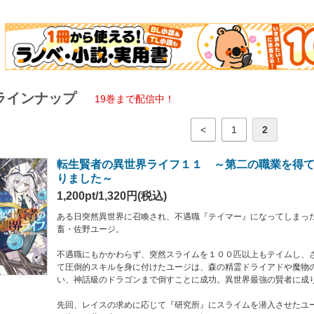
いの火種を取り去るべく、ユージたちはリゼア公国の公都リゼウスへの潜入を開始
われた『地母神の霊薬』を回収し終え、公国を脱出しようとするユージたちだった
×風花風花が贈る超人気シリーズ、目が離せない第１６弾！！
ラインナップ
は紙書籍版と一部異なる場合がありますので、あらかじめご了承ください
19巻まで配信中！
<
1
2
転生賢者の異世界ライフ１１ ～第二の職業を得
りました～
1,200pt/1,320円(税込)
ある日突然異世界に召喚され、不遇職『テイマー』になってしまっ
畜・佐野ユージ。
不遇職にもかかわらず、突然スライムを１００匹以上もテイムし、
て圧倒的スキルを身に付けたユージは、森の精霊ドライアドや魔物
い、神話級のドラゴンまで倒すことに成功。異世界最強の賢者に成
先回、レイスの求めに応じて『研究所』にスライムを潜入させたユ