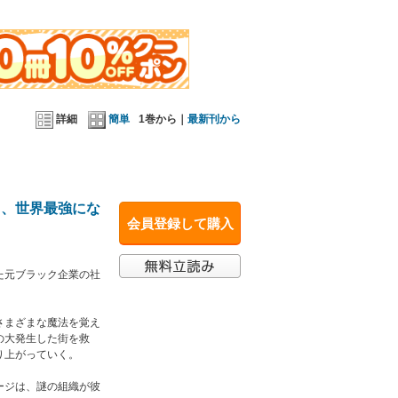
する！
が、突如発生した黒い結界に阻まれてしまい
詳細
簡単
1巻から｜
最新刊から
て、世界最強にな
会員登録して購入
た元ブラック企業の社
さまざまな魔法を覚え
の大発生した街を救
り上がっていく。
ージは、謎の組織が彼