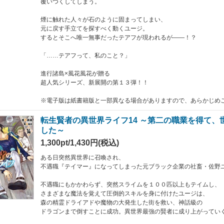
覆いつくしてしまう。
煙に触れた人々が石のように固まってしまい、
元に戻す手立てを探すべく動くユージ。
するとそこへ唯一無事だったテアフが現われるが――！？
「……テアフって、私のこと？」
進行諸島×風花風花が贈る
超人気シリーズ、新展開の第１３弾！！
※電子版は紙書籍版と一部異なる場合がありますので、あらかじめ
転生賢者の異世界ライフ14 ～第二の職業を得て、
した～
1,300pt/1,430円(税込)
ある日突然異世界に召喚され、
不遇職『テイマー』になってしまった元ブラック企業の社畜・佐野
不遇職にもかかわらず、突然スライムを１００匹以上もテイムし、
さまざまな魔法を覚えて圧倒的スキルを身に付けたユージは、
森の精霊ドライアドや魔物の大発生した街を救い、神話級の
ドラゴンまで倒すことに成功。異世界最強の賢者に成り上がってい