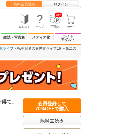
無料会員登録
ログイン
UP!
はじめて
ヘルプ
PT購入
カート
ライト
雑誌・写真集
メディア化
アダルト
界ライフ
転生賢者の異世界ライフ16 ～第二の
を得て、
会員登録して
70%OFFで購入