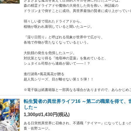
さまざまな魔法を覚えて圧倒的スキルを身に付けたユージは、
森の精霊ドライアドや魔物の大発生した街を救い、神話級の
ドラゴンまで倒すことに成功。異世界最強の賢者に成り上がってい
弱々しい姿で現れたドライアドから、
植物が呪われ衰弱していると聞いたユージ。
『湿り日照り』と呼ばれる現象が世界中で広がり、
各地で作物が育たなくなっているという。
大飢饉の発生を危惧したユージ。
対抗策となり得る『地母神の霊薬』を集めていると、
シュタイル司祭から連絡が届いて――！？
進行諸島×風花風花が贈る
超人気シリーズ、目が離せない第１５弾！！
※電子版は紙書籍版と一部異なる場合がありますので、あらかじめ
転生賢者の異世界ライフ16 ～第二の職業を得て、
した～
1,300pt/1,430円(税込)
ある日突然異世界に召喚され、不遇職『テイマー』になってしまっ
畜・佐野ユージ。