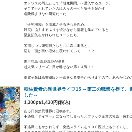
エトワスの同志として『研究機関』へ潜入するユージ。
そこで行われていたのは人々の平和と安全を脅かす
危険極まりない研究だった。
『研究機関』を壊滅させる決心を固め、
研究に協力するふりを続けながら情報を集めていると
緊急招集をかけられたユージたち。
警戒しつつ研究員たちと共に森に出ると、
辺り一面が黒い液体に覆われていて――！？
進行諸島×風花風花が贈る
超人気シリーズ、目が離せない第１４弾！！
※電子版は紙書籍版と一部異なる場合がありますので、あらかじめ
転生賢者の異世界ライフ15 ～第二の職業を得て、
した～
1,300pt/1,430円(税込)
ある日突然異世界に召喚され、
不遇職『テイマー』になってしまった元ブラック企業の社畜・佐野
不遇職にもかかわらず、突然スライムを１００匹以上もテイムし、