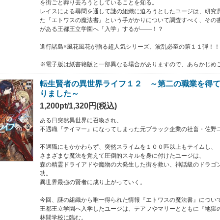
を街ごと葬り去ろうとしていることを知る。
レイスによる尋問を通して謎の組織に迫ろうとしたユージは、研究
た『エトワスの魔法書』という手がかりについて調査すべく、その
がある王都王立学園へ「入学」するが――！？
進行諸島×風花風花が贈る超人気シリーズ、波乱必至の第１１弾！！
※電子版は紙書籍版と一部異なる場合がありますので、あらかじめ
転生賢者の異世界ライフ１２ ～第二の職業を得
りました～
1,200pt/1,320円(税込)
ある日突然異世界に召喚され、
不遇職『テイマー』になってしまった元ブラック企業の社畜・佐野
不遇職にもかかわらず、突然スライムを１００匹以上もテイムし、
さまざまな魔法を覚えて圧倒的スキルを身に付けたユージは、
森の精霊ドライアドや魔物の大発生した街を救い、神話級のドラゴ
功。
異世界最強の賢者に成り上がっていく。
今回、謎の組織から唯一得られた情報『エトワスの魔法書』につい
王都王立学園へ入学したユージは、テアフやマリーとともに『地獄
林間学校に臨む。