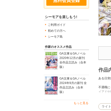
無料会員登録
シーモアを楽しもう!
ご利用ガイド
初めての方へ
シーモア島
作家のオススメ作品
GA文庫＆GAノベル
2020年12月の新刊
全作品立読み（合本
版）
作品
ある日突
GA文庫＆GAノベル
2024年9月の新刊 全
不遇職に
作品立読み（合本
イアドや
版）
魔物が蔓
もっと見る
ライ
国内外へ