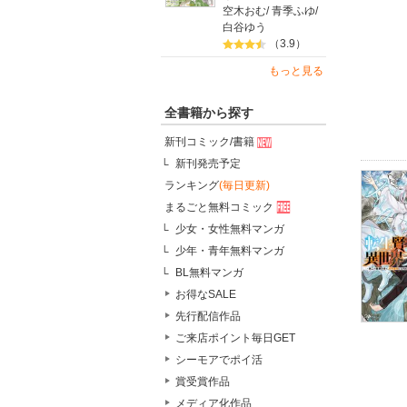
空木おむ
/
青季ふゆ
/
白谷ゆう
（3.9）
もっと見る
全書籍から探す
新刊コミック/書籍
新刊発売予定
ランキング
(毎日更新)
まるごと無料コミック
少女・女性無料マンガ
少年・青年無料マンガ
BL無料マンガ
お得なSALE
先行配信作品
ご来店ポイント毎日GET
シーモアでポイ活
賞受賞作品
メディア化作品