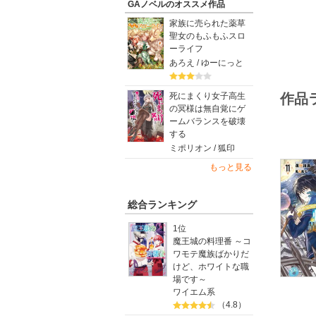
GAノベルのオススメ作品
新たな争
家族に売られた薬草
無事に呪
聖女のもふもふスロ
――！？
ーライフ
あろえ / ゆーにっと
進行諸島
作品
死にまくり女子高生
※電子版
の冥様は無自覚にゲ
ームバランスを破壊
する
ミポリオン / 狐印
もっと見る
総合ランキング
1位
魔王城の料理番 ～コ
ワモテ魔族ばかりだ
けど、ホワイトな職
場です～
ワイエム系
（4.8）