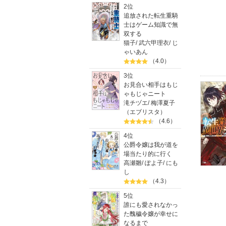
2位
追放された転生重騎
士はゲーム知識で無
双する
猫子
/
武六甲理衣
/
じ
ゃいあん
（4.0）
3位
お見合い相手はもじ
ゃもじゃニート
滝チヅエ
/
梅澤夏子
（エブリスタ）
（4.6）
4位
公爵令嬢は我が道を
場当たり的に行く
高瀬雛
/
ぽよ子
/
にも
し
（4.3）
5位
誰にも愛されなかっ
た醜穢令嬢が幸せに
なるまで