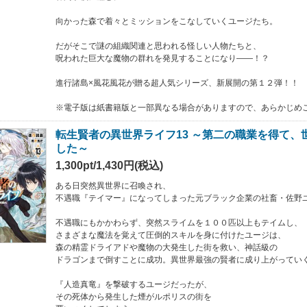
向かった森で着々とミッションをこなしていくユージたち。
だがそこで謎の組織関連と思われる怪しい人物たちと、
呪われた巨大な魔物の群れを発見することになり――！？
進行諸島×風花風花が贈る超人気シリーズ、新展開の第１２弾！！
※電子版は紙書籍版と一部異なる場合がありますので、あらかじめ
転生賢者の異世界ライフ13 ～第二の職業を得て、
した～
1,300pt/1,430円(税込)
ある日突然異世界に召喚され、
不遇職『テイマー』になってしまった元ブラック企業の社畜・佐野
不遇職にもかかわらず、突然スライムを１００匹以上もテイムし、
さまざまな魔法を覚えて圧倒的スキルを身に付けたユージは、
森の精霊ドライアドや魔物の大発生した街を救い、神話級の
ドラゴンまで倒すことに成功。異世界最強の賢者に成り上がってい
『人造真竜』を撃破するユージだったが、
その死体から発生した煙がルポリスの街を