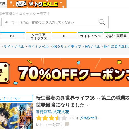
ア島
電子書籍ならコミックシーモア！
シーモア
BL
TL
ライトノベル
小説・実用書
コミックス
ライトノベル
ライトノベル
SBクリエイティブ
GAノベル
転生賢者の異世
転生賢者の異世界ライフ16 ～第二の職業
ライトノベル
世界最強になりました～
進行諸島
風花風花
（3.8）
投稿数56件
レビューを書く