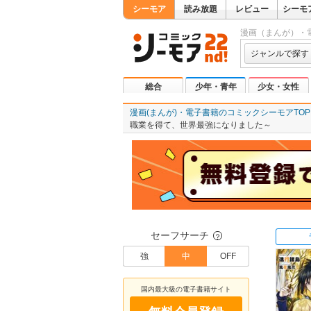
シーモア
読み放題
レビュー
シーモ
漫画（まんが）・
ジャンルで探す
総合
少年・青年
少女・女性
漫画(まんが)・電子書籍のコミックシーモアTOP
職業を得て、世界最強になりました～
セーフサーチ
？
強
中
OFF
国内最大級の電子書籍サイト