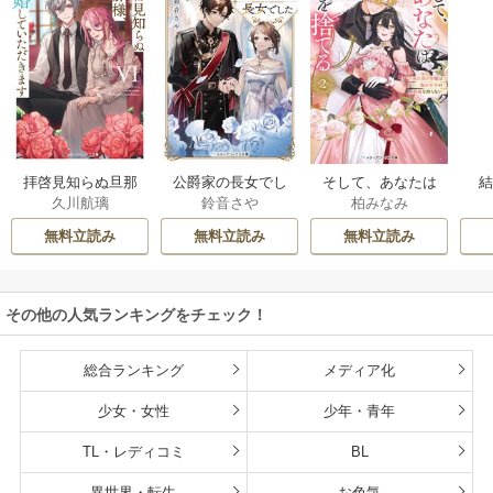
拝啓見知らぬ旦那
公爵家の長女でし
そして、あなたは
久川航璃
鈴音さや
柏みなみ
様、離婚していた
た
私を捨てる
だきます
無料立読み
無料立読み
無料立読み
その他の人気ランキングをチェック！
総合ランキング
メディア化
少女・女性
少年・青年
TL・レディコミ
BL
異世界・転生
お色気