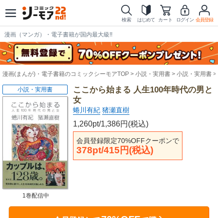
検索
はじめて
カート
ログイン
会員登録
漫画（マンガ）・電子書籍が国内最大級!!
漫画(まんが)・電子書籍のコミックシーモアTOP
小説・実用書
小説・実用書
ここから始まる 人生100年時代の男と
小説・実用書
女
蜷川有紀
猪瀬直樹
1,260pt/1,386円(税込)
会員登録限定70%OFFクーポンで
378pt/415円(税込)
1巻配信中