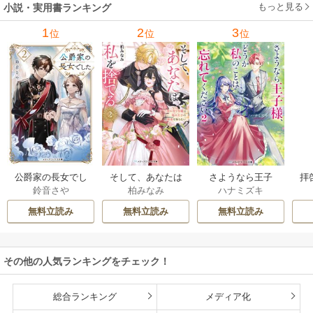
もっと見る
小説・実用書ランキング
1
2
3
位
位
位
公爵家の長女でし
そして、あなたは
さようなら王子
拝
鈴音さや
柏みなみ
ハナミズキ
た
私を捨てる
様、どうか私のこ
様
とは忘れてくださ
無料立読み
無料立読み
無料立読み
い
その他の人気ランキングをチェック！
総合ランキング
メディア化