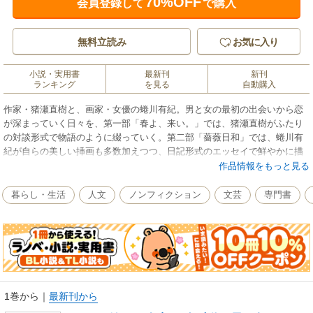
70%OFF
会員登録して
で購入
無料立読み
お気に入り
小説・実用書
最新刊
新刊
ランキング
を見る
自動購入
作家・猪瀬直樹と、画家・女優の蜷川有紀。男と女の最初の出会いから恋
が深まっていく日々を、第一部「春よ、来い。」では、猪瀬直樹がふたり
の対談形式で物語のように綴っていく。第二部「薔薇日和」では、蜷川有
紀が自らの美しい挿画も多数加えつつ、日記形式のエッセイで鮮やかに描
き出した二部構成。人生100年と言われる時代にあって、いつまでも好奇心
作品情報をもっと見る
やチャレンジ精神を失わずに人生を楽しむことの喜びや大切さを伝えてく
れる一冊。 【目次】まえがき/春よ、こい。―猪瀬直樹 蜷川有紀/第一
暮らし・生活
人文
ノンフィクション
文芸
専門書
章 妖女、聖女、狂女、いずれでもあるような/好奇心こそアンチエイジン
グのホルモン/思わなければ始まりがない/年齢意識は固定観念にすぎない/
第二章 短所は個性ではないか/六十四歳からはじめたランニング/歳を重ね
るということは智恵が増すということ/“家屋の空間を満たしてくれる存
在”の女性/「つぎの人にどう説明したら良いのかしら」/第三章 モノもヒ
トも恋愛も、チャレンジと美意識が大事/男と女は別の生きもの、そのまま
愛せばいい/互いのルーツを知ることは大切/人生に満足したら、人は死ぬ/
1巻から
｜
最新刊から
還暦なんて、成人式のようなもの/薔薇日和―蜷川有紀/二〇一五年―立夏/