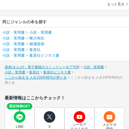
もっと見る
同じジャンルの本を探す
小説・実用書
>
小説・実用書
小説・実用書
>
蜷川有紀
小説・実用書
>
猪瀬直樹
小説・実用書
>
集英社
小説・実用書
>
集英社ビジネス書
漫画(まんが)・電子書籍のコミックシーモアTOP
小説・実用書
小説・実用書
集英社
集英社ビジネス書
ここから始まる 人生100年時代の男と女
ここから始まる 人生100年時代の
男と女
最新情報はここからチェック！
限定特典GET
シーモア
メルマガ
LINE
X
ちゃんねる
登録