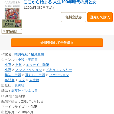
ここから始まる 人生100年時代の男と女
二〇一五年―小暑/二〇一五年―白露/二〇一五年―立冬/二〇一五年―冬至/
二〇一六年―初春/二〇一六年―啓蟄/二〇一六年―立春/二〇一六年、二〇
1,260pt/1,386円(税込)
一七年―春分/二〇一六年、二〇一七年―立夏/二〇一六年、二〇一七年―夏
無料立読み
登録して購入
至/あとがき/挿画一覧
作品紹介
会員登録して全巻購入
作家名：
蜷川有紀
/
猪瀬直樹
ジャンル：
小説・実用書
小説
>
文芸
>
エッセイ・随筆
小説
>
ノンフィクション
>
ドキュメンタリー
趣味・生活
>
暮らし・生活
>
ファッション
専門書
>
人文
>
人生論
出版社：
集英社
雑誌：
集英社ビジネス書
DL期限：無期限
配信開始日：2018年6月15日
ファイルサイズ：4.9MB
出版年月：2018年5月