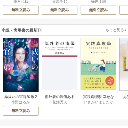
亜月ねね
目黒あむ
篠原千絵
さん
ん
り
無料立読み
無料立読み
無料立読み
もっと見る
小説・実用書の最新刊
部外者の流儀ある
実践真理學 幸せな
蟲祓いの宦官師弟 2
あ
花畑秀人
いさがいよしたか
小野はるか
日、三木たかしの5
お金の使い方編 1巻
巻
せ
000曲を託されたぼ
無料立読み
くは、いかにして
その価値を最大化
したか 1巻