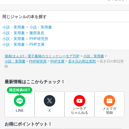
同じジャンルの本を探す
小説・実用書
>
小説・実用書
小説・実用書
>
勝部真長
小説・実用書
>
PHP研究所
小説・実用書
>
PHP文庫
漫画(まんが)・電子書籍のコミックシーモアTOP
小説・実用書
小説・実用書
PHP研究所
PHP文庫
若き日の和辻哲郎
若き日の和辻哲
郎
最新情報はここからチェック！
限定特典GET
シーモア
メルマガ
LINE
X
ちゃんねる
登録
お得にポイントゲット！