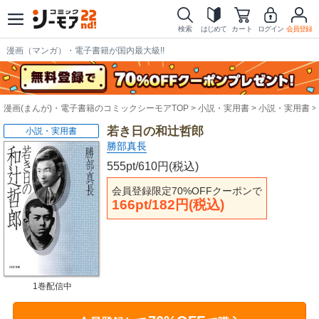
検索
はじめて
カート
ログイン
会員登録
漫画（マンガ）・電子書籍が国内最大級!!
漫画(まんが)・電子書籍のコミックシーモアTOP
小説・実用書
小説・実用書
若き日の和辻哲郎
小説・実用書
勝部真長
555pt/610円(税込)
会員登録限定70%OFFクーポンで
166pt/182円(税込)
1巻配信中