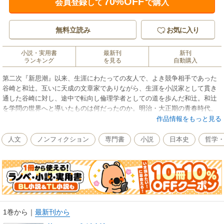
70%OFF
会員登録して
で購入
無料立読み
お気に入り
小説・実用書
最新刊
新刊
ランキング
を見る
自動購入
第二次『新思潮』以来、生涯にわたっての友人で、よき競争相手であった
谷崎と和辻。互いに天成の文章家でありながら、生涯を小説家として貫き
通した谷崎に対し、途中で転向し倫理学者としての道を歩んだ和辻。和辻
を学問の世界へと導いたものは何だったのか。明治・大正期の青春時代、
谷崎らとの交友を軸に、その生活と文芸・思想との関係を明らかにし、和
作品情報をもっと見る
辻学の礎が築かれるまでを描く。
人文
ノンフィクション
専門書
小説
日本史
哲学
1巻から
｜
最新刊から