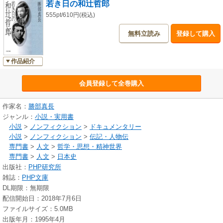
若き日の和辻哲郎
555pt/610円(税込)
無料立読み
登録して購入
作品紹介
会員登録して全巻購入
作家名：
勝部真長
ジャンル：
小説・実用書
小説
>
ノンフィクション
>
ドキュメンタリー
小説
>
ノンフィクション
>
伝記・人物伝
専門書
>
人文
>
哲学・思想・精神世界
専門書
>
人文
>
日本史
出版社：
PHP研究所
雑誌：
PHP文庫
DL期限：無期限
配信開始日：2018年7月6日
ファイルサイズ：5.0MB
出版年月：1995年4月