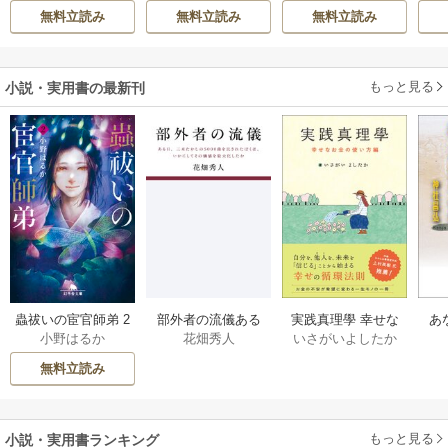
ぶち
もんど
/
あんべよ
意外と楽しい新生
れ流す ～公爵家
無料立読み
無料立読み
無料立読み
しろう
活
の落ちこぼれ令
嬢、嫁ぎ先で幸せ
を掴み取る～
もっと見る
小説・実用書の最新刊
部外者の流儀ある
実践真理學 幸せな
蟲祓いの宦官師弟 2
あ
花畑秀人
いさがいよしたか
小野はるか
日、三木たかしの5
お金の使い方編 1巻
巻
せ
000曲を託されたぼ
無料立読み
くは、いかにして
その価値を最大化
したか 1巻
もっと見る
小説・実用書ランキング