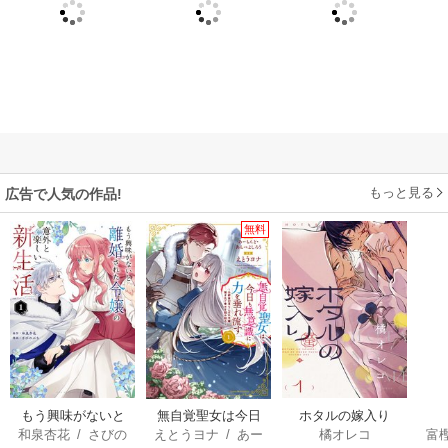
もっと見る
広告で人気の作品!
無料
もう興味がないと
無自覚聖女は今日
ホタルの嫁入り
和泉杏花
/
さびの
えとうヨナ
/
あー
橘オレコ
富
離婚された令嬢の
も無意識に力を垂