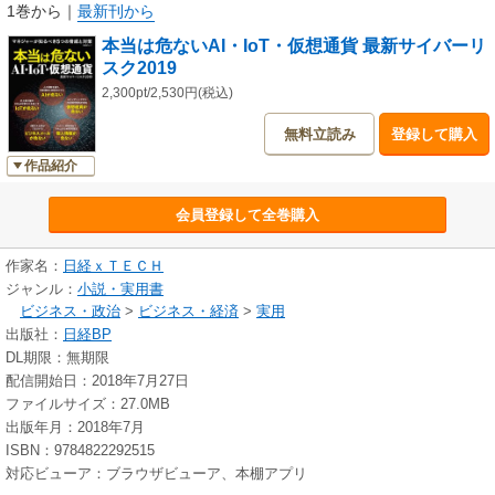
個人情報や機密情報を掠め取ろうとするサイバー攻撃も巧妙さが増すばか
1巻から
｜
最新刊から
りです。
本当は危ないAI・IoT・仮想通貨 最新サイバーリ
スク2019
彼を知り己を知れば百戦して殆（あや）うからず――。最新技術の活用
なしにデジタル社会を勝ち抜けない今、最新技術が直面するサイバーリス
2,300pt/2,530円(税込)
クを知り、それに備える重要さは言うまでもありません。
無料立読み
登録して購入
本ムックはサイバー攻撃者が照準を合わせている「AI」「IoT」「仮想通
作品紹介
貨」「ビジネスメール」「個人情報」の5大分野について、最新の攻撃トレ
ンドを掲載し、その対策を分かりやすく解説します。
会員登録して全巻購入
今やサイバーリスクは経営リスクになりました。現場担当者のみなら
作家名：
日経ｘＴＥＣＨ
ず、経営者やマネジメント層まで必要な知識が全て学べる1冊です。
ジャンル：
小説・実用書
ビジネス・政治
>
ビジネス・経済
>
実用
出版社：
日経BP
DL期限：無期限
配信開始日：2018年7月27日
ファイルサイズ：27.0MB
出版年月：2018年7月
ISBN：9784822292515
対応ビューア：ブラウザビューア、本棚アプリ