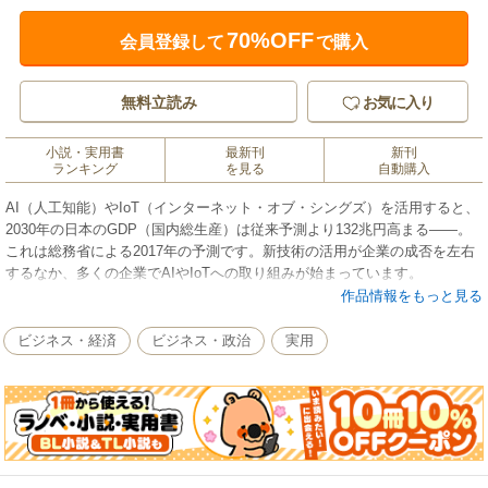
70%OFF
会員登録して
で購入
無料立読み
お気に入り
小説・実用書
最新刊
新刊
ランキング
を見る
自動購入
AI（人工知能）やIoT（インターネット・オブ・シングズ）を活用すると、
2030年の日本のGDP（国内総生産）は従来予測より132兆円高まる――。
これは総務省による2017年の予測です。新技術の活用が企業の成否を左右
するなか、多くの企業でAIやIoTへの取り組みが始まっています。
作品情報をもっと見る
その陰でAIをだまして人や自動運転の判断を誤らせるサイバー攻撃や、
IoTのセキュリティの甘さを突く大規模攻撃が次第に増えてきているのをご
ビジネス・経済
ビジネス・政治
実用
存知でしょうか。次の金融インフラの一翼を担うと期待が集まる仮想通貨
にもサイバー攻撃が殺到し、2018年1月には580億円相当の仮想通貨が流出
したのは記憶に新しいところです。
我々がビジネスで使わざるを得ない業務メールにも詐欺の手が迫ってい
て、既に4割の国内大企業がだまされている事態も調査で判明しています。