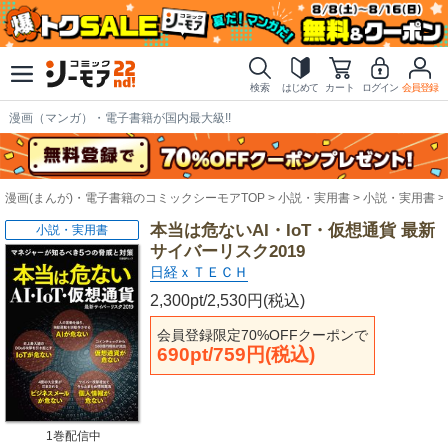
検索
はじめて
カート
ログイン
会員登録
漫画（マンガ）・電子書籍が国内最大級!!
漫画(まんが)・電子書籍のコミックシーモアTOP
小説・実用書
小説・実用書
本当は危ないAI・IoT・仮想通貨 最新
小説・実用書
サイバーリスク2019
日経ｘＴＥＣＨ
2,300pt/2,530円(税込)
会員登録限定70%OFFクーポンで
690pt/759円(税込)
1巻配信中