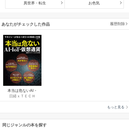
異世界・転生
お色気
履歴削除
あなたがチェックした作品
本当は危ないAI・
日経ｘＴＥＣＨ
IoT・仮想通貨 最新サ
イバーリスク2019
もっと見る
同じジャンルの本を探す