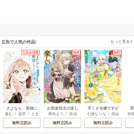
もっと見る
広告で人気の作品!
立読み増量
無料
無料
さよなら、英雄に
お気楽領主の楽し
芋くさ令嬢ですが
進む
/
遠雷
/
とき
青色まろ
/
赤池
七浦なりな
/
桜あ
井
なった旦那様 ～
い領地防衛
悪役令息を助けた
間
宗
/
転
げは
/
くろでこ
ただ祈るだけの役
ら気に入られまし
無料立読み
無料立読み
無料立読み
立たずな妻のはず
た
でしたが……～