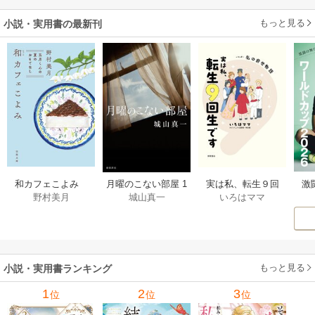
もっと見る
小説・実用書の最新刊
激
和カフェこよみ
月曜のこない部屋 1
実は私、転生９回
野村美月
城山真一
いろはママ
前
五月くんの夏のお
巻
生です マンガ
ー
もてなし 1巻
私の前世物語 1巻
もっと見る
小説・実用書ランキング
1
2
3
位
位
位