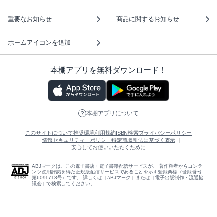
重要なお知らせ
商品に関するお知らせ
ホームアイコンを追加
本棚アプリを無料ダウンロード！
本棚アプリについて
このサイトについて
推奨環境
利用規約
ISBN検索
プライバシーポリシー
情報セキュリティーポリシー
特定商取引法に基づく表示
安心してお使いいただくために
ABJマークは、この電子書店・電子書籍配信サービスが、 著作権者からコンテ
ンツ使用許諾を得た正規版配信サービスであることを示す登録商標（登録番号
第6091713号）です。 詳しくは［ABJマーク］または［電子出版制作・流通協
議会］で検索してください。
(C)NTTソルマーレ