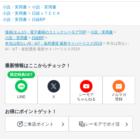
小説・実用書
>
小説・実用書
小説・実用書
>
日経ｘＴＥＣＨ
小説・実用書
>
日経BP
漫画(まんが)・電子書籍のコミックシーモアTOP
小説・実用書
小説・実用書
日経BP
本当は危ないAI・IoT・仮想通貨 最新サイバーリスク2019
本当は危ない
AI・IoT・仮想通貨 最新サイバーリスク2019
最新情報はここからチェック！
限定特典GET
シーモア
メルマガ
LINE
X
ちゃんねる
登録
お得にポイントゲット！
ご来店ポイント
シーモアでポイ活