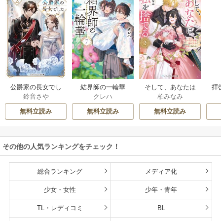
公爵家の長女でし
結界師の一輪華
そして、あなたは
拝
鈴音さや
クレハ
柏みなみ
た
私を捨てる
様
無料立読み
無料立読み
無料立読み
その他の人気ランキングをチェック！
総合ランキング
メディア化
少女・女性
少年・青年
TL・レディコミ
BL