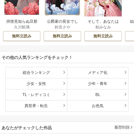
拝啓見知らぬ旦那
公爵家の長女でし
そして、あなたは
久川航璃
鈴音さや
柏みなみ
様、離婚していた
た
私を捨てる
だきます
無料立読み
無料立読み
無料立読み
その他の人気ランキングをチェック！
総合ランキング
メディア化
少女・女性
少年・青年
TL・レディコミ
BL
異世界・転生
お色気
履歴削除
あなたがチェックした作品