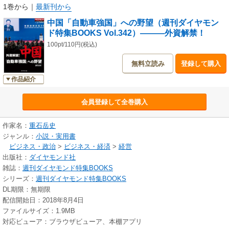
1巻から
｜
最新刊から
中国「自動車強国」への野望（週刊ダイヤモン
ド特集BOOKS Vol.342）―――外資解禁！
100pt/110円(税込)
無料立読み
登録して購入
作品紹介
会員登録して全巻購入
作家名：
重石岳史
ジャンル：
小説・実用書
ビジネス・政治
>
ビジネス・経済
>
経営
出版社：
ダイヤモンド社
雑誌：
週刊ダイヤモンド特集BOOKS
シリーズ：
週刊ダイヤモンド特集BOOKS
DL期限：無期限
配信開始日：2018年8月4日
ファイルサイズ：1.9MB
対応ビューア：ブラウザビューア、本棚アプリ