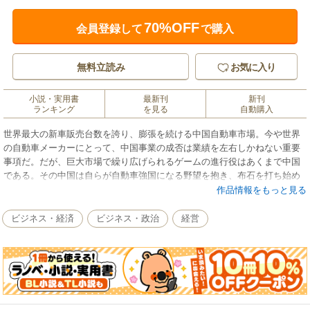
70%OFF
会員登録して
で購入
無料立読み
お気に入り
小説・実用書
最新刊
新刊
ランキング
を見る
自動購入
世界最大の新車販売台数を誇り、膨張を続ける中国自動車市場。今や世界
の自動車メーカーにとって、中国事業の成否は業績を左右しかねない重要
事項だ。だが、巨大市場で繰り広げられるゲームの進行役はあくまで中国
である。その中国は自らが自動車強国になる野望を抱き、布石を打ち始め
ている。
作品情報をもっと見る
『週刊ダイヤモンド』（2018年5月19日号）の特集2を電子書籍化したもの
です。
ビジネス・経済
ビジネス・政治
経営
雑誌のほかのコンテンツは含まれません。
＊本誌の電子版も販売しています（最新号は毎週月曜日配信）。
詳しくは「週刊ダイヤモンド」で検索ください。