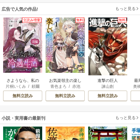
もっと見る
広告で人気の作品!
立読み増量
無料
無料
さようなら、私の
お気楽領主の楽し
進撃の巨人
最
片桐いくみ
/
頼爾
青色まろ
/
赤池
諫山創
奥
冷遇生活 ～パーテ
い領地防衛
宗
/
転
た
ィーで声をかけて
無料立読み
無料立読み
無料立読み
きたのがヤバい男
だった件
もっと見る
小説・実用書の最新刊