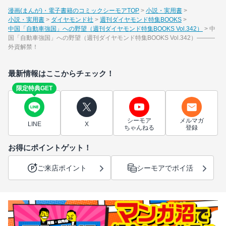
漫画(まんが)・電子書籍のコミックシーモアTOP
小説・実用書
小説・実用書
ダイヤモンド社
週刊ダイヤモンド特集BOOKS
中国「自動車強国」への野望（週刊ダイヤモンド特集BOOKS Vol.342）
中
国「自動車強国」への野望（週刊ダイヤモンド特集BOOKS Vol.342）―――
外資解禁！
最新情報はここからチェック！
限定特典GET
シーモア
メルマガ
LINE
X
ちゃんねる
登録
お得にポイントゲット！
ご来店ポイント
シーモアでポイ活