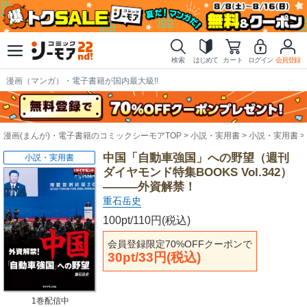
検索
はじめて
カート
ログイン
会員登録
漫画（マンガ）・電子書籍が国内最大級!!
漫画(まんが)・電子書籍のコミックシーモアTOP
小説・実用書
小説・実用書
中国「自動車強国」への野望（週刊
小説・実用書
ダイヤモンド特集BOOKS Vol.342）
―――外資解禁！
重石岳史
100pt/110円(税込)
会員登録限定70%OFFクーポンで
30pt/33円(税込)
1巻配信中