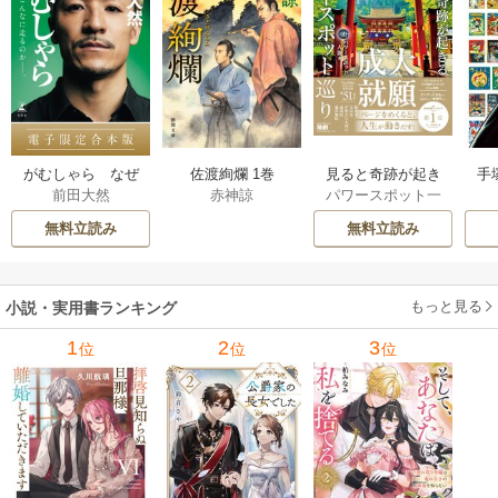
佐渡絢爛 1巻
見ると奇跡が起き
手
がむしゃら なぜ
赤神諒
パワースポット一
前田大然
る 大願成就パワー
増
俺は、こんなに走
人旅
スポット巡り 1巻
るのか——。【電
無料立読み
無料立読み
子限定合本版】 1巻
もっと見る
小説・実用書ランキング
1
2
3
位
位
位