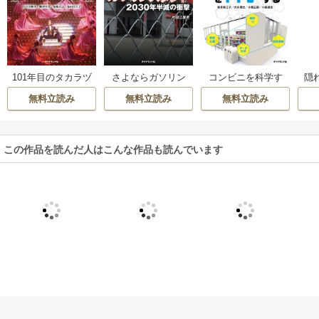
101年目のタカラヅ
さよならガソリン
コンビニを科学す
隠
カ
スタンド（週刊ダ
る
な
無料立読み
無料立読み
無料立読み
イヤモンド特集BO
OKS Vol.324）
この作品を読んだ人はこんな作品も読んでいます