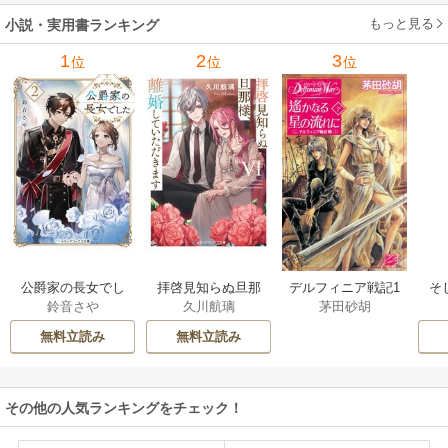
もっと見る
小説・実用書ランキング
1
2
3
位
位
位
公爵家の長女でし
拝啓見知らぬ旦那
そ
デルフィニア戦記1
鈴音さや
久川航璃
茅田砂胡
た
様、離婚していた
だきます
無料立読み
無料立読み
その他の人気ランキングをチェック！