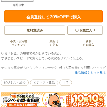
1巻配信中
70%OFF
会員登録して
で購入
無料立読み
お気に入り
小説・実用書
最新刊
新刊
ランキング
を見る
自動購入
いま「お金」の現場で何が起きているのか。
すさまじいスピードで変化している状況をリアルに伝える。
デジタル革命がもたらしたフィンテック--AI（人工知能）を利用したビッグ
データ分析、仮想通貨、中央銀行が発行するデジタル通貨、進むキャッシ
作品情報をもっと見る
ュレスレス化など――は、私たちの生活を大きく変えつつある。
ビジネス・経済
ビジネス・政治
ＩＴ
仮想通貨がブームとなり、各国の中央銀行はデジタル通貨の発行を検討し
ている今、世界では現金が消えつつある。キャッシュレス大国のスウェー
デンや中国では、すでに現金を使う機会は激減している。
現金は消え、「お金」はデジタル情報となってネットの世界を駆け巡って