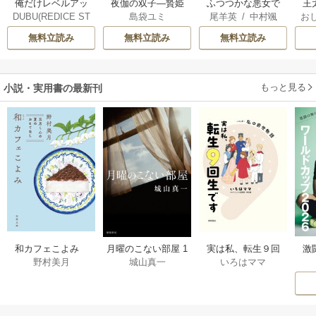
俺だけレベルアッ
夜伽の双子―贄姫
ふつつかな悪女で
王
DUBU(REDICE ST
島袋ユミ
尾羊英
/
中村颯
お
プな件
は二人の王子に愛
はございますが ～
こ
UDIO)
/
Chugong
/
希
/
ゆき哉
英
される―
雛宮蝶鼠とりかえ
無料立読み
無料立読み
無料立読み
h-goon
伝～
す
ら
二
もっと見る
小説・実用書の最新刊
激
和カフェこよみ
月曜のこない部屋 1
実は私、転生９回
野村美月
城山真一
いろはママ
前
五月くんの夏のお
巻
生です マンガ
ー
もてなし 1巻
私の前世物語 1巻