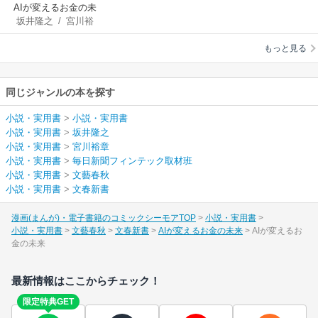
AIが変えるお金の未
坂井隆之
/
宮川裕
来
章
/
毎日新聞フィン
もっと見る
テック取材班
同じジャンルの本を探す
小説・実用書
>
小説・実用書
小説・実用書
>
坂井隆之
小説・実用書
>
宮川裕章
小説・実用書
>
毎日新聞フィンテック取材班
小説・実用書
>
文藝春秋
小説・実用書
>
文春新書
漫画(まんが)・電子書籍のコミックシーモアTOP
小説・実用書
小説・実用書
文藝春秋
文春新書
AIが変えるお金の未来
AIが変えるお
金の未来
最新情報はここからチェック！
限定特典GET