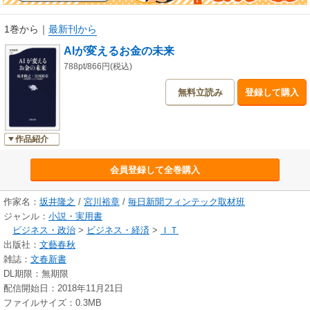
いる。
スマホとインターネットを通じて常に誰かとつながる時代、個人のあらゆ
1巻から
｜
最新刊から
る購買や行動は記録され、そのデータを企業が奪い合う時代に突入した。
AIが変えるお金の未来
こうした変化は必然的に銀行や保険会社のビジネスモデルにも大きな影響
788pt/866円(税込)
を与えている。
無料立読み
登録して購入
もはや銀行の競争相手はプラットフォーマーだ。単純な事務作業はロボッ
トが担う時代、銀行員の本当の仕事とは何か。
保険会社もデジタル化によってビジネスモデルが変わってしまった。もは
や「まさかのときの保険」という時代ではない。
作品紹介
いま「お金」の世界で何が起きているのか、そして未来はどうなるのか。
会員登録して全巻購入
経営者、投資家、金融関係者、学識者ら100人以上の取材をとおして、いま
私たちが置かれている状況を描き出す。
作家名：
坂井隆之
/
宮川裕章
/
毎日新聞フィンテック取材班
ジャンル：
小説・実用書
ビジネス・政治
>
ビジネス・経済
>
ＩＴ
出版社：
文藝春秋
雑誌：
文春新書
DL期限：無期限
配信開始日：2018年11月21日
ファイルサイズ：0.3MB