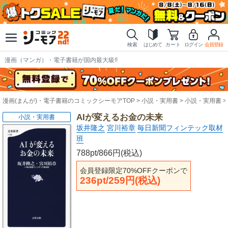
検索
はじめて
カート
ログイン
会員登録
漫画（マンガ）・電子書籍が国内最大級!!
漫画(まんが)・電子書籍のコミックシーモアTOP
小説・実用書
小説・実用書
AIが変えるお金の未来
小説・実用書
坂井隆之
宮川裕章
毎日新聞フィンテック取材
班
788pt/866円(税込)
会員登録限定70%OFFクーポンで
236pt/259円(税込)