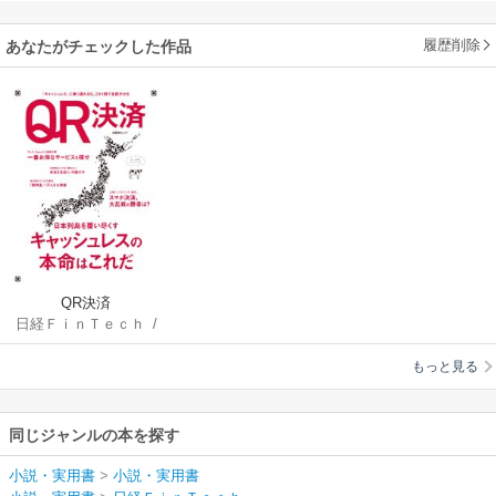
履歴削除
あなたがチェックした作品
QR決済
日経ＦｉｎＴｅｃｈ
/
日経クロストレン
もっと見る
ド
/
日経ｘＴＥＣＨ
同じジャンルの本を探す
小説・実用書
>
小説・実用書