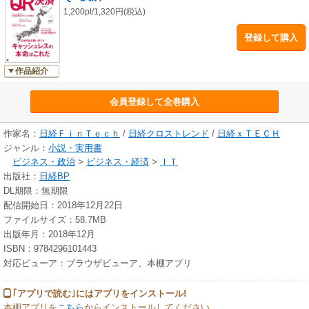
さ”と“便利さ”を競い合っています。なかでも本命と期待されるのが、スマ
1,200pt/1,320円(税込)
ートフォンだけで手軽に使え、店舗側も負担が少なく導入できる「QR決
登録して購入
済」を使ったサービスです。
本著は、日経BPの金融専門誌「日経FinTech」や、マーケティングとイ
作品紹介
ノベーション領域のデジタルメディア「日経クロストレンド」が総力を挙
げて、QR決済の最新事情を取材。専門記者が、利用者にとってのメリッ
会員登録して全巻購入
ト・デメリットを多面的に分析するのはもちろん、「脱現金」が進む店舗
の現場や、乱立する各種サービスの戦略の違い、業界の裏側もたっぷりと
作家名：
日経ＦｉｎＴｅｃｈ
/
日経クロストレンド
/
日経ｘＴＥＣＨ
ご紹介します。
ジャンル：
小説・実用書
ビジネス・政治
>
ビジネス・経済
>
ＩＴ
出版社：
日経BP
DL期限：無期限
配信開始日：2018年12月22日
ファイルサイズ：58.7MB
出版年月：2018年12月
ISBN：9784296101443
対応ビューア：ブラウザビューア、本棚アプリ
｢アプリで読む｣にはアプリをインストール!
本棚アプリを
こちら
からインストールしてください