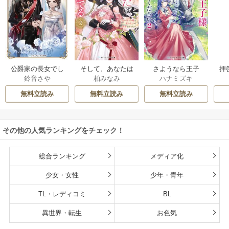
公爵家の長女でし
そして、あなたは
さようなら王子
拝
鈴音さや
柏みなみ
ハナミズキ
た
私を捨てる
様、どうか私のこ
様
とは忘れてくださ
無料立読み
無料立読み
無料立読み
い
その他の人気ランキングをチェック！
総合ランキング
メディア化
少女・女性
少年・青年
TL・レディコミ
BL
異世界・転生
お色気