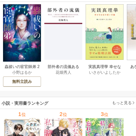
部外者の流儀ある
実践真理學 幸せな
蟲祓いの宦官師弟 2
あ
花畑秀人
いさがいよしたか
小野はるか
日、三木たかしの5
お金の使い方編 1巻
巻
せ
000曲を託されたぼ
無料立読み
くは、いかにして
その価値を最大化
したか 1巻
もっと見る
小説・実用書ランキング
1
2
3
位
位
位