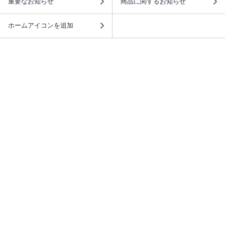
重要なお知らせ
商品に関するお知らせ
ホームアイコンを追加
本棚アプリを無料ダウンロード！
本棚アプリについて
このサイトについて
推奨環境
利用規約
ISBN検索
プライバシーポリシー
情報セキュリティーポリシー
特定商取引法に基づく表示
安心してお使いいただくために
ABJマークは、この電子書店・電子書籍配信サービスが、 著作権者からコンテ
ンツ使用許諾を得た正規版配信サービスであることを示す登録商標（登録番号
第6091713号）です。 詳しくは［ABJマーク］または［電子出版制作・流通協
議会］で検索してください。
(C)NTTソルマーレ