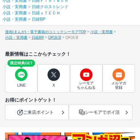
小説・実用書
>
日経ＦｉｎＴｅｃｈ
小説・実用書
>
日経クロストレンド
小説・実用書
>
日経ｘＴＥＣＨ
小説・実用書
>
日経BP
漫画(まんが)・電子書籍のコミックシーモアTOP
小説・実用書
小説・実用書
日経BP
QR決済
QR決済
最新情報はここからチェック！
限定特典GET
シーモア
メルマガ
LINE
X
ちゃんねる
登録
お得にポイントゲット！
ご来店ポイント
シーモアでポイ活