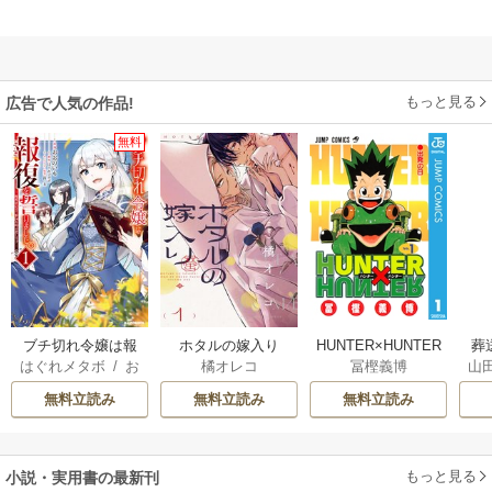
もっと見る
広告で人気の作品!
無料
ブチ切れ令嬢は報
ホタルの嫁入り
HUNTER×HUNTER
葬
はぐれメタボ
/
お
橘オレコ
冨樫義博
山
復を誓いました。
モノクロ版
おのいも
/
昌未
無料立読み
無料立読み
無料立読み
もっと見る
小説・実用書の最新刊