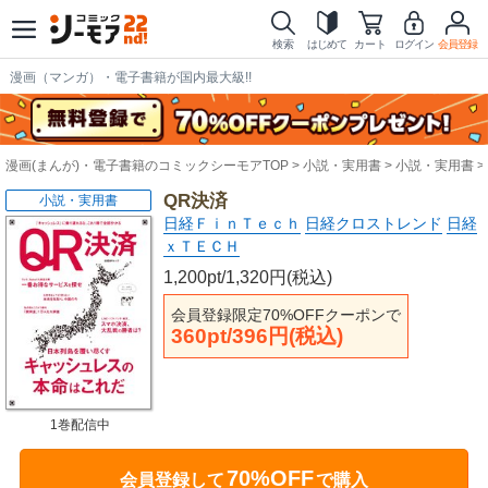
検索
はじめて
カート
ログイン
会員登録
漫画（マンガ）・電子書籍が国内最大級!!
漫画(まんが)・電子書籍のコミックシーモアTOP
小説・実用書
小説・実用書
QR決済
小説・実用書
日経ＦｉｎＴｅｃｈ
日経クロストレンド
日経
ｘＴＥＣＨ
1,200pt/1,320円(税込)
会員登録限定70%OFFクーポンで
360pt/396円(税込)
1巻配信中
70%OFF
会員登録して
で購入