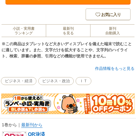
お気に入り
小説・実用書
最新刊
新刊
ランキング
を見る
自動購入
※この商品はタブレットなど大きいディスプレイを備えた端末で読むこと
に適しています。また、文字だけを拡大することや、文字列のハイライ
ト、検索、辞書の参照、引用などの機能が使用できません。
「クレジットカードや電子マネーなどと何が違う？」「100億円キャンペー
作品情報をもっと見る
ンで話題PayPay、LINE Payなどで、一番お得なのは？」「導入するお店
にとって、本当に便利で売上アップにつながる効果がある？」「QR決済が
ビジネス・経済
ビジネス・政治
ＩＴ
急激に普及した中国では、どこまで街の風景が変わったか？」「日本全国
47都道府県を大調査、キャッシュレスの普及率の違いは？」「基本的な決
済の仕組みは？、“ニセモノQR”で悪用される恐れは？」――。こうした疑
問の答えが、この1冊にすべて詰まっています。
現金志向が強い日本が、「キャッシュレス列島」に生まれ変わる機運が
高まっています。諸外国に比べて低いキャッシュレス決済比率を倍増させ
1巻から
｜
最新刊から
ようと、政府も動き出しました。ここに来て金融機関だけでなく、異業種
QR決済
からも新しいスマートフォンで使える決済サービスが相次ぎ登場。“お得