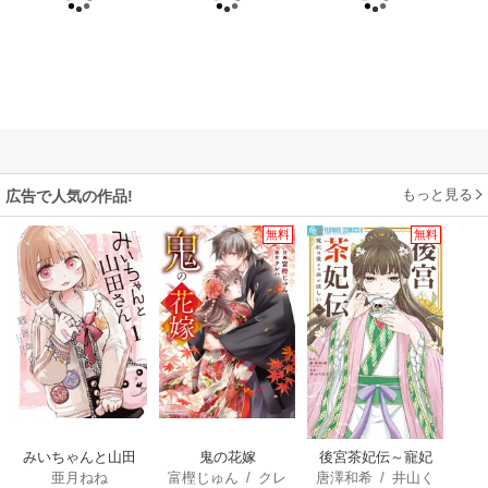
もっと見る
広告で人気の作品!
無料
無料
みいちゃんと山田
鬼の花嫁
後宮茶妃伝～寵妃
亜月ねね
富樫じゅん
/
クレ
唐澤和希
/
井山く
さん
は愛より茶が欲し