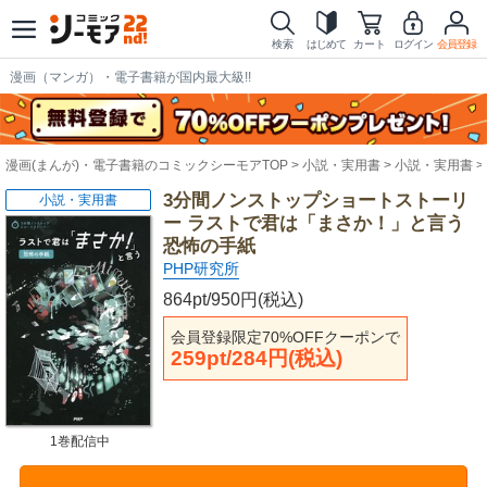
検索
はじめて
カート
ログイン
会員登録
漫画（マンガ）・電子書籍が国内最大級!!
漫画(まんが)・電子書籍のコミックシーモアTOP
小説・実用書
小説・実用書
3分間ノンストップショートストーリ
小説・実用書
ー ラストで君は「まさか！」と言う
恐怖の手紙
PHP研究所
864pt/950円(税込)
会員登録限定70%OFFクーポンで
259pt/284円(税込)
1巻配信中