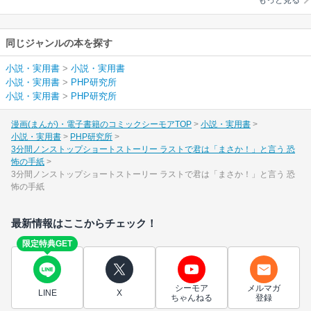
か！」と言う 恐怖の
手紙
同じジャンルの本を探す
小説・実用書
>
小説・実用書
小説・実用書
>
PHP研究所
小説・実用書
>
PHP研究所
漫画(まんが)・電子書籍のコミックシーモアTOP
小説・実用書
小説・実用書
PHP研究所
3分間ノンストップショートストーリー ラストで君は「まさか！」と言う 恐
怖の手紙
3分間ノンストップショートストーリー ラストで君は「まさか！」と言う 恐
怖の手紙
最新情報はここからチェック！
限定特典GET
シーモア
メルマガ
LINE
X
ちゃんねる
登録