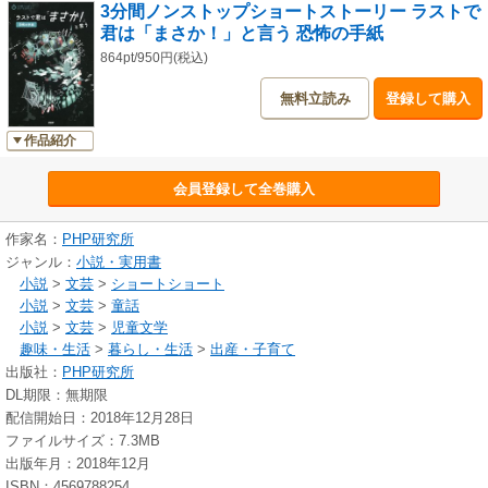
3分間ノンストップショートストーリー ラストで
君は「まさか！」と言う 恐怖の手紙
864pt/950円(税込)
無料立読み
登録して購入
作品紹介
会員登録して全巻購入
作家名：
PHP研究所
ジャンル：
小説・実用書
小説
>
文芸
>
ショートショート
小説
>
文芸
>
童話
小説
>
文芸
>
児童文学
趣味・生活
>
暮らし・生活
>
出産・子育て
出版社：
PHP研究所
DL期限：無期限
配信開始日：2018年12月28日
ファイルサイズ：7.3MB
出版年月：2018年12月
ISBN：4569788254