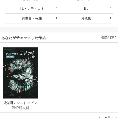
TL・レディコミ
BL
異世界・転生
お色気
履歴削除
あなたがチェックした作品
3分間ノンストップシ
PHP研究所
ョートストーリー ラ
ストで君は「まさ
もっと見る