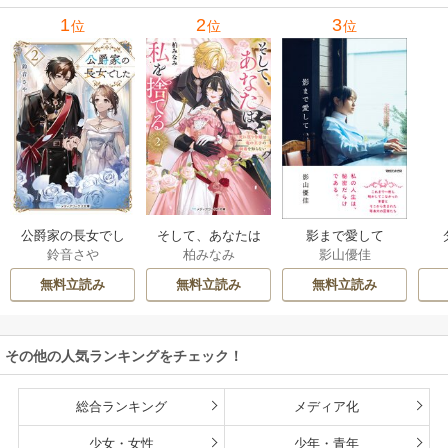
1
2
3
位
位
位
公爵家の長女でし
そして、あなたは
影まで愛して
鈴音さや
柏みなみ
影山優佳
た
私を捨てる
無料立読み
無料立読み
無料立読み
その他の人気ランキングをチェック！
総合ランキング
メディア化
少女・女性
少年・青年