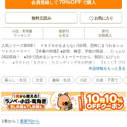
70%OFF
会員登録して
で購入
無料立読み
お気に入り
小説・実用書
最新刊
新刊
ランキング
を見る
自動購入
人気シリーズ第8弾！ ドキドキが止まらない3分間。恐怖にまつわるショ
ートストーリー！ 【本書の特徴】●妖怪、幽霊、学校の怪談……たっぷり
24話収録！ ●3分で読めるショートストーリーだから、朝読にもぴった
り。 ●ラストは「まさか！」なエンディングをお約束！ 【もくじ】プロ
ローグ／動物＊ドロップ／真夜中のオルゴール／学校の怪談／百年花／赤
作品情報をもっと見る
い雨／妖精の子守歌／隣の住人／あの子がいる／アレルギー／モデル御用
達／指名手配の男／優しい天使／霊園の一本道／妖怪ネット／恐怖スパイ
暮らし・生活
文芸
趣味・生活
小説
出産・子育て
ス／絵の中の少女／鬼は外／出ないんです／霊感少女／目ヂカラ女子／突
然の訪問者／車窓のヒマワリ／月夜の怪物
1巻から
｜
最新刊から