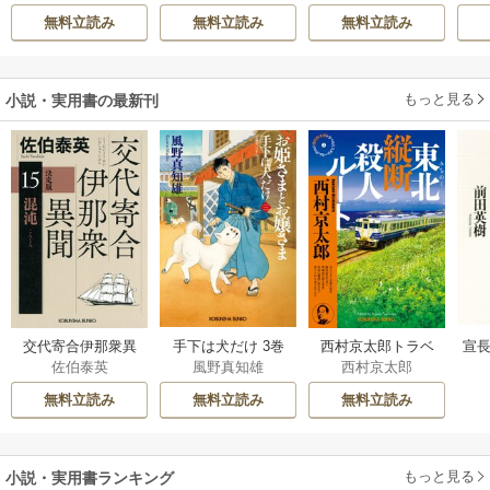
ハ
らげ
い～
無料立読み
無料立読み
無料立読み
もっと見る
小説・実用書の最新刊
交代寄合伊那衆異
手下は犬だけ 3巻
西村京太郎トラベ
宣長
佐伯泰英
風野真知雄
西村京太郎
聞 15巻
ルミステリー・セ
レクション 2巻
無料立読み
無料立読み
無料立読み
もっと見る
小説・実用書ランキング