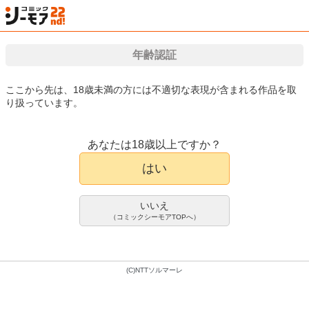
年齢認証
検索
はじめて
カート
ログイン
会員登録
漫画（マンガ）・電子書籍が国内最大級!!
ここから先は、18歳未満の方には不適切な表現が含まれる作品を取
り扱っています。
漫画(まんが)・電子書籍のコミックシーモアTOP
アダルト
アダルトライトノベ
あなたは18歳以上ですか？
催眠学園 祭
ライトノベル
はい
筆柿そふと
布施はるか
大崎シンヤ
1件
いいえ
370pt/407円(税込)
（コミックシーモアTOPへ）
会員登録限定70%OFFクーポンで
111pt/122円(税込)
(C)NTTソルマーレ
1巻配信中