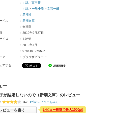
：
小説・実用書
小説
>
一般小説
>
文芸一般
：
新潮社
ーベル
：
新潮文庫
：
無期限
日
：
2019年9月27日
サイズ
：
1.0MB
：
2019年4月
：
9784101269535
ーア
：
ブラウザビューア
ェアする
：
ュー
子が結婚しないので（新潮文庫）のレビュー
：
4.0
1件のレビューをみる
レビュー投稿で最大1000pt!
レビューを書く