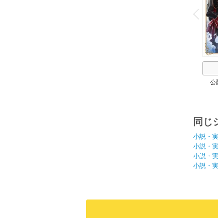
o
v
P
r
e
i
u
公
同じ
小説・
小説・
小説・
小説・