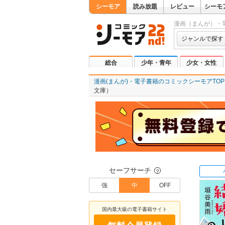
シーモア
読み放題
レビュー
シーモ
漫画（まんが）・
ジャンルで探す
総合
少年・青年
少女・女性
漫画(まんが)・電子書籍のコミックシーモアTOP
文庫）
セーフサーチ
？
強
中
OFF
国内最大級の電子書籍サイト