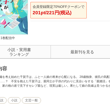
会員登録限定70%OFFクーポンで
201pt/221円(税込)
1巻配信中
小説・実用書
最新刊を見る
ランキング
内容
備を考え始めた千賀子は、ふと一人娘の将来が心配になる。 28歳独身、彼氏の気
……？ 不安を抱えた千賀子は、親同士が子供の代わりに見合いをする「親婚活」
、家の格の差で見下すセレブ親など、現実は厳しい。果たして娘の良縁は見つかる
小説
小説
文芸一般