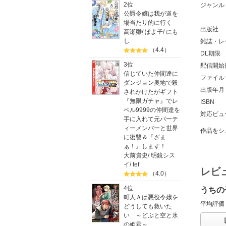
2位
ジャンル
公爵令嬢は我が道を
場当たり的に行く
出版社
高瀬雛
/
ぽよ子
/
にも
し
雑誌・レ
（4.4）
DL期限
3位
配信開始
信じていた仲間達に
ファイル
ダンジョン奥地で殺
出版年月
されかけたがギフト
『無限ガチャ』でレ
ISBN
ベル9999の仲間達を
対応ビュ
手に入れて元パーテ
ィーメンバーと世界
作品をシ
に復讐＆『ざま
ぁ！』します！
大前貴史
/
明鏡シス
イ
/
tef
レビ
（4.0）
4位
うちの
町人Ａは悪役令嬢を
平均評価
どうしても救いた
い ～どぶと空と氷
の姫君～