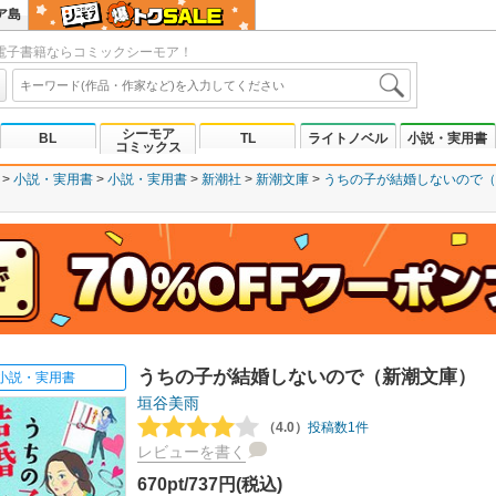
ア島
電子書籍ならコミックシーモア！
シーモア
BL
TL
ライトノベル
小説・実用書
コミックス
小説・実用書
小説・実用書
新潮社
新潮文庫
うちの子が結婚しないので（
うちの子が結婚しないので（新潮文庫）
小説・実用書
垣谷美雨
（4.0）
投稿数1件
レビューを書く
670pt/737円(税込)