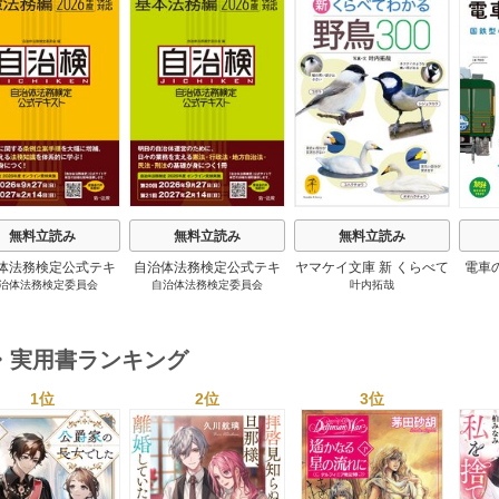
s
無料立読み
無料立読み
無料立読み
体法務検定公式テキ
自治体法務検定公式テキ
ヤマケイ文庫 新 くらべて
電車
治体法務検定委員会
自治体法務検定委員会
叶内拓哉
 政策法務編 ２０
スト 基本法務編 ２０
わかる野鳥300 1巻
６年度検定対応 1巻
２６年度検定対応 1巻
・実用書ランキング
1位
2位
3位
s