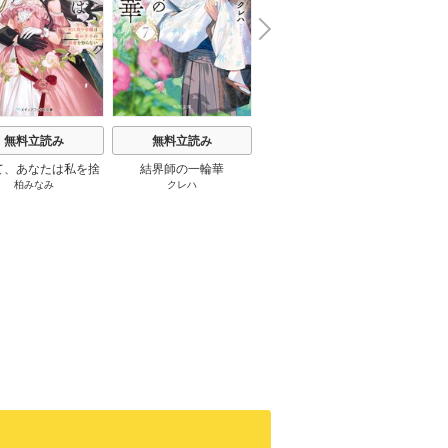
N
x
e
t
無料立読み
無料立読み
無料立読み
て、あなたは私を捨
結界師の一輪華
わたしの幸せな結婚
恋とは
柏みなみ
クレハ
顎木あくみ
/
月岡月穂
てる