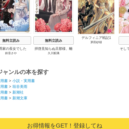
デルフィニア戦記1
無料立読み
無料立読み
茅田砂胡
爵家の長女でした
拝啓見知らぬ旦那様、離
そし
鈴音さや
久川航璃
婚していただきます
ジャンルの本を探す
実用書
>
小説・実用書
実用書
>
垣谷美雨
実用書
>
新潮社
実用書
>
新潮文庫
お得情報をGET！登録してね