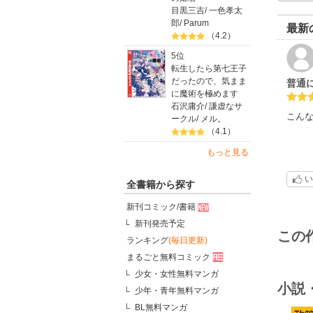
目黒三吉
/
一色孝太
郎
/
Parum
最新
（4.2）
5位
転生したら第七王子
だったので、気まま
普通
に魔術を極めます
石沢庸介
/
謙虚なサ
こん
ークル
/
メル。
（4.1）
もっと見る
い
全書籍から探す
新刊コミック/書籍
新刊発売予定
この
ランキング
(毎日更新)
まるごと無料コミック
少女・女性無料マンガ
小説
少年・青年無料マンガ
BL無料マンガ