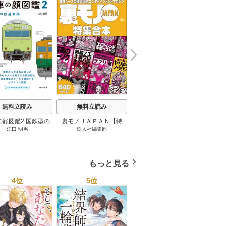
N
x
e
t
無料立読み
無料立読み
無料立読み
の顔図鑑2 国鉄型の
裏モノＪＡＰＡＮ【特
パナソニック コネクト
日本の
江口 明男
鉄人社編集部
上阪徹
鉄道車両 1巻
集】★超ボリューム版６
大企業をいかに変えるか
20
４０ページ★１２冊★全
1巻
国４７都道府県を代表す
る最高のフーゾク★エロ
もっと見る
トレンド年間ベスト★お
っさん５０人の体験から
4位
5位
6位
学ぶ★夢のようなエロい
楽園３０ 1巻