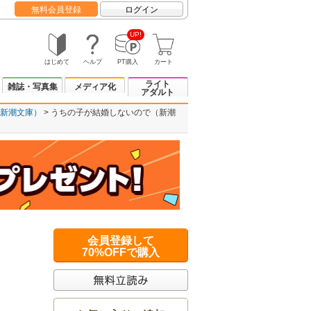
無料会員登録
ログイン
UP!
はじめて
ヘルプ
PT購入
カート
ライト
雑誌・写真集
メディア化
アダルト
新潮文庫）
うちの子が結婚しないので（新潮
会員登録して
70%OFFで購入