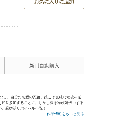
お気に入りに追加
新刊自動購入
配なし。自分たち親の死後、娘こそ孤独な老後を送
を知り参加することに。しかし嫁を家政婦扱いする
か。親婚活サバイバル小説！
作品情報をもっと見る