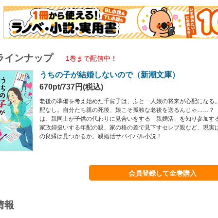
ラインナップ
1巻まで配信中！
うちの子が結婚しないので（新潮文庫）
670pt/737円(税込)
老後の準備を考え始めた千賀子は、ふと一人娘の将来が心配になる。
配なし。自分たち親の死後、娘こそ孤独な老後を送るんじゃ……？
は、親同士が子供の代わりに見合いをする「親婚活」を知り参加す
家政婦扱いする年配の親、家の格の差で見下すセレブ親など、現実
の良縁は見つかるか。親婚活サバイバル小説！
会員登録して全巻購入
情報