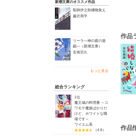
新潮文庫のオススメ作品
彫師伊之助捕物覚え
藤沢周平
作品
リーラ―神の庭の遊
戯―（新潮文庫）
玄侑宗久
もっと見る
総合ランキング
1位
魔王城の料理番 ～コ
ワモテ魔族ばかりだ
けど、ホワイトな職
場です～
ワイエム系
作品
（4.8）