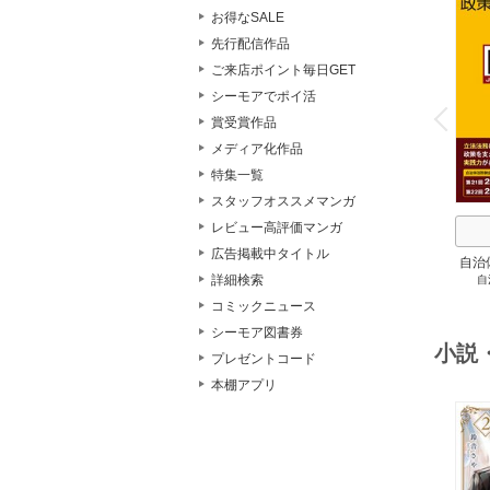
お得なSALE
先行配信作品
ご来店ポイント毎日GET
o
シーモアでポイ活
v
P
r
e
i
u
賞受賞作品
メディア化作品
特集一覧
スタッフオススメマンガ
レビュー高評価マンガ
広告掲載中タイトル
自治
詳細検索
自
スト
２
コミックニュース
シーモア図書券
小説
プレゼントコード
本棚アプリ