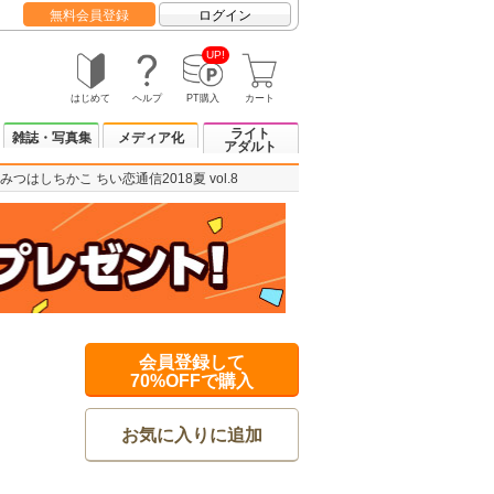
無料会員登録
ログイン
UP!
はじめて
ヘルプ
PT購入
カート
ライト
雑誌・写真集
メディア化
アダルト
みつはしちかこ ちい恋通信2018夏 vol.8
会員登録して
70%OFFで購入
お気に入りに追加