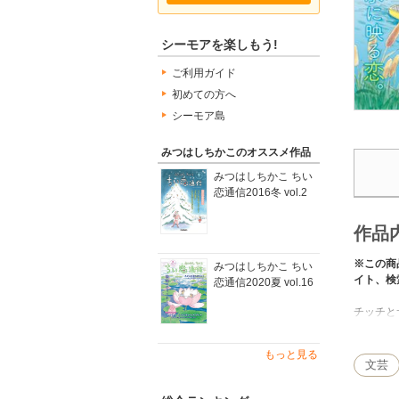
シーモアを楽しもう!
ご利用ガイド
初めての方へ
シーモア島
みつはしちかこのオススメ作品
みつはしちかこ ちい
恋通信2016冬 vol.2
作品
※この商
みつはしちかこ ちい
イト、検
恋通信2020夏 vol.16
チッチと
エッセイ
もっと見る
文芸