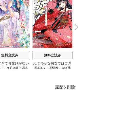
N
x
e
t
無料立読み
無料立読み
無料立読み
すぎて可愛げがない
ふつつかな悪女ではござ
ループ7回目の悪役令嬢
ブチ切
まご
/
冬月光輝
/
昌未
尾羊英
/
中村颯希
/
ゆき哉
木乃ひのき
/
雨川透子
/
八美
はぐれ
約破棄された聖女は
いますが ～雛宮蝶鼠とり
は、元敵国で自由気まま
☆わん
隣国に売られる
かえ伝～
な花嫁生活を満喫する
履歴を削除