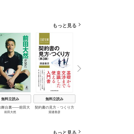
もっと見る
N
x
e
t
無料立読み
無料立読み
無料立読み
の舞台裏――前田大
契約書の見方・つくり方
談話室米澤 1巻
リーン
前田大然
淵邊善彦
米澤穂信
パット
見たワールドカップ
＜第３版＞ 1巻
のにす
2026 1巻
ってい
トで最
もっと見る