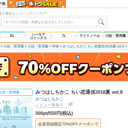
ア島
電子書籍ならコミックシーモア！
シーモア
BL
TL
ライトノベル
小説・実用書
コミックス
小説・実用書
小説・実用書
学研
みつはしちかこ ちい恋通信2018夏 vol.8
みつはしちかこ ちい恋通信2018夏 vol.8
小説・実用書
みつはしちかこ
レビュー募集中！
500pt/550円(税込)
会員登録限定70%OFFクーポンで