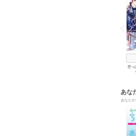
o
v
P
r
e
i
u
空っ
れた
帝陛
あな
あなたが