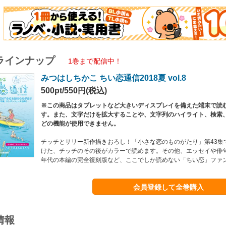
ラインナップ
1巻まで配信中！
みつはしちかこ ちい恋通信2018夏 vol.8
500pt/550円(税込)
※この商品はタブレットなど大きいディスプレイを備えた端末で読
す。また、文字だけを拡大することや、文字列のハイライト、検索
どの機能が使用できません。
チッチとサリー新作描きおろし！「小さな恋のものがたり」第43集
けた、チッチのその後がカラーで読めます。その他、エッセイや俳句・
年代の本編の完全復刻版など、ここでしか読めない「ちい恋」ファ
会員登録して全巻購入
情報