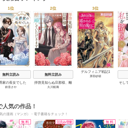
1位
2位
3位
s
デルフィニア戦記1
無料立読み
無料立読み
茅田砂胡
爵家の長女でした
拝啓見知らぬ旦那様、離
そし
鈴音さや
久川航璃
婚していただきます
で人気の作品！
気の漫画（マンガ）・電子書籍をチェック！
無料
立読み増量
無料