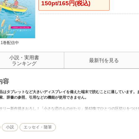
150pt/165円(税込)
1巻配信中
小説・実用書
最新刊を見る
ランキング
内容
品はタブレットなど大きいディスプレイを備えた端末で読むことに適しています。
索、辞書の参照、引用などの機能が使用できません。
サリー新作描きおろし！「小さな恋のものがたり」第43集でひとつの区切りをつけ
や俳句・ポエム、1970～80年代の本編の完全復刻版など、ここでしか読めない「
小説
エッセイ・随筆