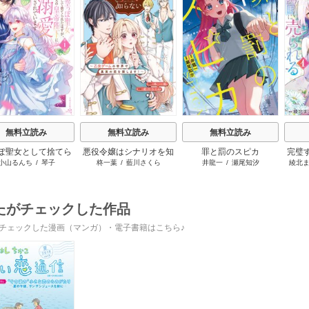
s
無料立読み
無料立読み
無料立読み
ぽ聖女として捨てら
悪役令嬢はシナリオを知
罪と罰のスピカ
完璧
小山るんち
/
琴子
柊一葉
/
藍川さくら
井龍一
/
瀬尾知汐
綾北
はずが、嫁ぎ先の皇
らない ～乙女ゲームの世
と婚
下に溺愛されていま
界で真実の恋を探しま
す
す！～
たがチェックした作品
チェックした漫画（マンガ）・電子書籍はこちら♪