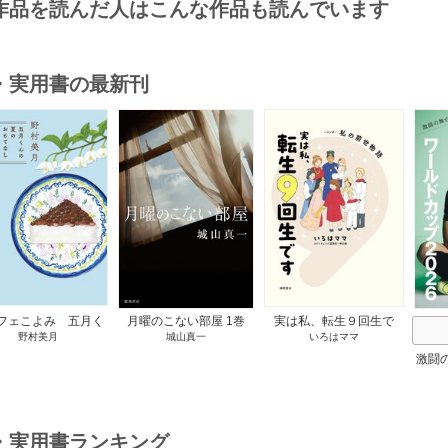
作品を読んだ人はこんな作品も読んでいます
・実用書の最新刊
s
フェこよみ 五月く
月曜のこない部屋 1巻
実は私、転生９回生で
野村美月
城山真一
いろはママ
夏のおもてなし 1巻
す マンガ 私の前世物
語 1巻
激闘
然が
・実用書ランキング