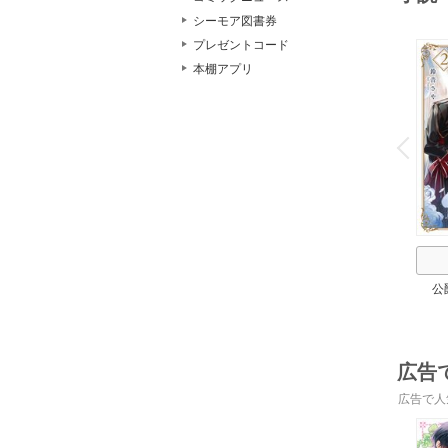
シーモア図書券
プレゼントコード
本棚アプリ
o
v
P
r
e
i
u
公
広告
広告で人