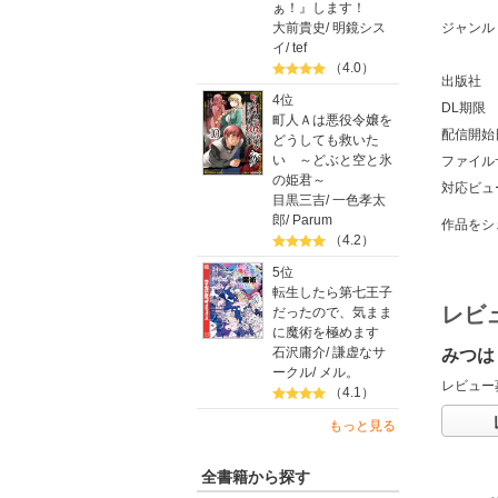
ぁ！』します！
大前貴史
/
明鏡シス
ジャンル
イ
/
tef
（4.0）
出版社
4位
DL期限
町人Ａは悪役令嬢を
配信開始
どうしても救いた
い ～どぶと空と氷
ファイル
の姫君～
対応ビュ
目黒三吉
/
一色孝太
郎
/
Parum
作品をシ
（4.2）
5位
転生したら第七王子
レビ
だったので、気まま
に魔術を極めます
石沢庸介
/
謙虚なサ
みつはし
ークル
/
メル。
レビュー
（4.1）
もっと見る
全書籍から探す