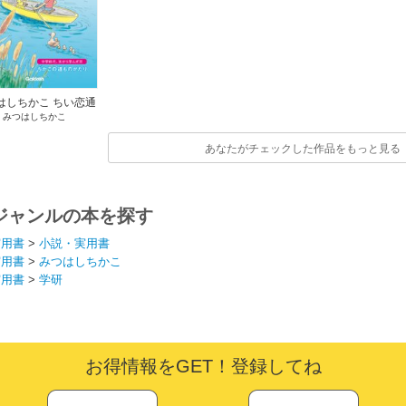
はしちかこ ちい恋通
みつはしちかこ
信2018夏 vol.8
あなたがチェックした作品をもっと見る
ジャンルの本を探す
実用書
>
小説・実用書
実用書
>
みつはしちかこ
実用書
>
学研
お得情報をGET！登録してね