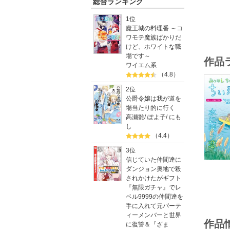
総合ランキング
1位
魔王城の料理番 ～コ
ワモテ魔族ばかりだ
けど、ホワイトな職
場です～
作品
ワイエム系
（4.8）
2位
公爵令嬢は我が道を
場当たり的に行く
高瀬雛
/
ぽよ子
/
にも
し
（4.4）
3位
信じていた仲間達に
ダンジョン奥地で殺
されかけたがギフト
『無限ガチャ』でレ
ベル9999の仲間達を
手に入れて元パーテ
ィーメンバーと世界
作品
に復讐＆『ざま