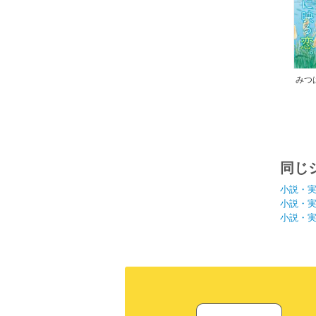
みつ
同じ
小説・
小説・
小説・