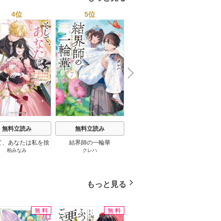
4位
5位
6位
N
x
e
t
無料立読み
無料立読み
無料立読み
て、あなたは私を捨
結界師の一輪華
わたしの幸せな結婚
恋とは
柏みなみ
クレハ
顎木あくみ
/
月岡月穂
てる
もっと見る
無料
無料
無料