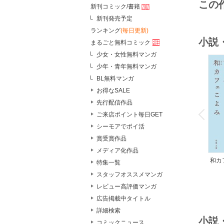
この
新刊コミック/書籍
新刊発売予定
ランキング
(毎日更新)
小説
まるごと無料コミック
少女・女性無料マンガ
少年・青年無料マンガ
BL無料マンガ
お得なSALE
o
先行配信作品
v
P
r
e
i
u
ご来店ポイント毎日GET
シーモアでポイ活
賞受賞作品
メディア化作品
和カ
特集一覧
んの
スタッフオススメマンガ
レビュー高評価マンガ
広告掲載中タイトル
詳細検索
小説
コミックニュース