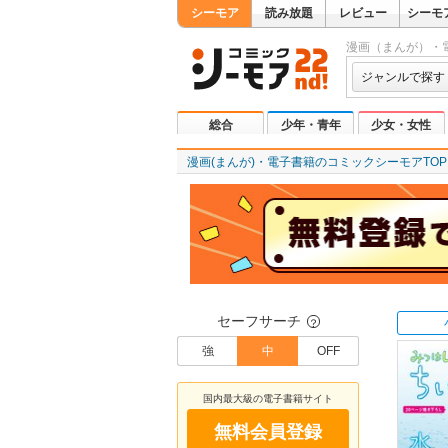
シーモア
読み放題
レビュー
シーモ
漫画（まんが）・
ジャンルで探す
総合
少年・青年
少女・女性
漫画(まんが)・電子書籍のコミックシーモアTOP
セーフサーチ
？
強
中
OFF
国内最大級の電子書籍サイト
無料会員登録