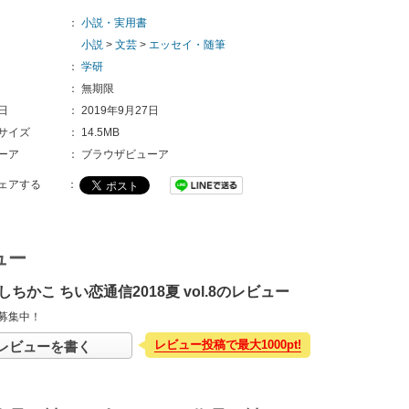
：
小説・実用書
小説
>
文芸
>
エッセイ・随筆
：
学研
：
無期限
日
：
2019年9月27日
サイズ
：
14.5MB
ーア
：
ブラウザビューア
ェアする
：
ュー
ちかこ ちい恋通信2018夏 vol.8のレビュー
募集中！
レビュー投稿で最大1000pt!
レビューを書く