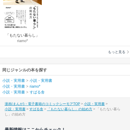
「もたない暮らし」
riamo*
の始め方
もっと見る
同じジャンルの本を探す
小説・実用書
>
小説・実用書
小説・実用書
>
riamo*
小説・実用書
>
すばる舎
漫画(まんが)・電子書籍のコミックシーモアTOP
小説・実用書
小説・実用書
すばる舎
「もたない暮らし」の始め方
「もたない暮ら
し」の始め方
最新情報はここからチェック！