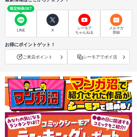
限定特典GET
シーモア
メルマガ
LINE
X
ちゃんねる
登録
お得にポイントゲット！
ご来店ポイント
シーモアでポイ活