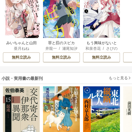
みいちゃんと山田
罪と罰のスピカ
もう興味がないと
亜月ねね
井龍一
/
瀬尾知汐
和泉杏花
/
さびの
さん
離婚された令嬢の
ぶち
意外と楽しい新生
無料立読み
無料立読み
無料立読み
活
もっと見る
小説・実用書の最新刊