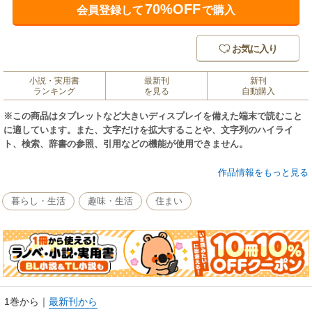
70%OFF
会員登録して
で購入
お気に入り
小説・実用書
最新刊
新刊
ランキング
を見る
自動購入
※この商品はタブレットなど大きいディスプレイを備えた端末で読むこと
に適しています。また、文字だけを拡大することや、文字列のハイライ
ト、検索、辞書の参照、引用などの機能が使用できません。
月間100万PV長期達成、ブログ「やさしい時間と、もたない暮らし」で10
作品情報をもっと見る
年以上発信し続ける大人気ブロガー、待望の著書！
ブログでは、日々少しずつモノを処分し、モノに囲まれた暮らしから「も
暮らし・生活
趣味・生活
住まい
たない暮らし」に移行する過程をリアルタイムでつづってきた。現在は、
なかなか家が片づかない人に向けて、どこからモノを捨てていくか。どう
片づければいいか。具体的で「今日すぐに試せる」アイデアを提供してい
る。
本書では、「もたない暮らし」を始めるためのスモールステップを提案。
家具から食器、文房具まで、著者こだわりのモノの写真も満載。
モノさえ減れば収納術は不要、掃除もカンタン。ものぐささんこそ、もた
1巻から
｜
最新刊から
ない暮らしです！