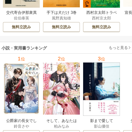
交代寄合伊那衆異
手下は犬だけ 3巻
西村京太郎トラベ
宣長
佐伯泰英
風野真知雄
西村京太郎
聞 15巻
ルミステリー・セ
レクション 2巻
無料立読み
無料立読み
無料立読み
もっと見る
小説・実用書ランキング
1
2
3
位
位
位
公爵家の長女でし
そして、あなたは
影まで愛して
鈴音さや
柏みなみ
影山優佳
た
私を捨てる