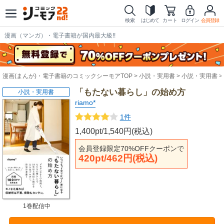
検索
はじめて
カート
ログイン
会員登録
漫画（マンガ）・電子書籍が国内最大級!!
漫画(まんが)・電子書籍のコミックシーモアTOP
小説・実用書
小説・実用書
「もたない暮らし」の始め方
小説・実用書
riamo*
1件
1,400pt/1,540円(税込)
会員登録限定70%OFFクーポンで
420pt/462円(税込)
1巻配信中