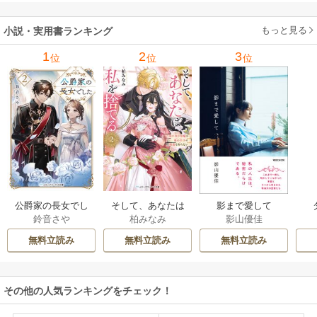
もっと見る
小説・実用書ランキング
1
2
3
位
位
位
公爵家の長女でし
そして、あなたは
影まで愛して
鈴音さや
柏みなみ
影山優佳
た
私を捨てる
無料立読み
無料立読み
無料立読み
その他の人気ランキングをチェック！