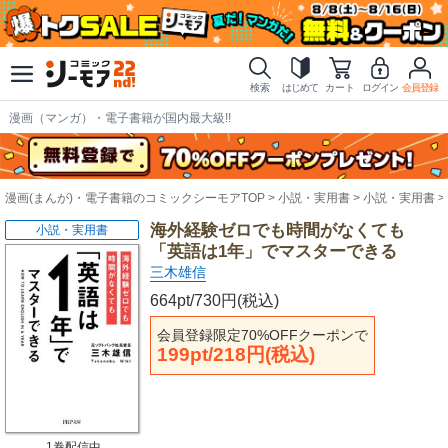
検索
はじめて
カート
ログイン
会員登録
漫画（マンガ）・電子書籍が国内最大級!!
漫画(まんが)・電子書籍のコミックシーモアTOP
小説・実用書
小説・実用書
海外経験ゼロでも時間がなくても
小説・実用書
「英語は1年」でマスターできる
三木雄信
664pt/730円(税込)
会員登録限定70%OFFクーポンで
199pt/218円(税込)
1巻配信中