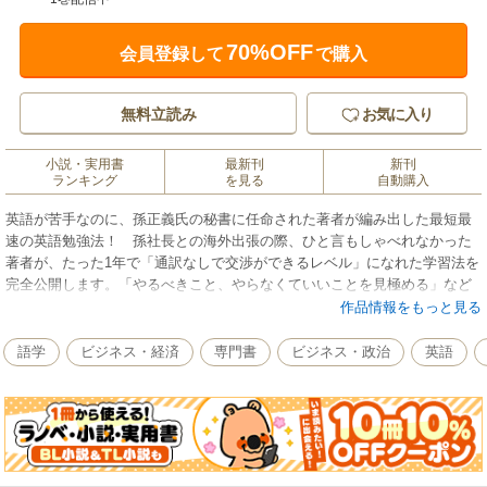
70%OFF
会員登録して
で購入
無料立読み
お気に入り
小説・実用書
最新刊
新刊
ランキング
を見る
自動購入
英語が苦手なのに、孫正義氏の秘書に任命された著者が編み出した最短最
速の英語勉強法！ 孫社長との海外出張の際、ひと言もしゃべれなかった
著者が、たった1年で「通訳なしで交渉ができるレベル」になれた学習法を
完全公開します。「やるべきこと、やらなくていいことを見極める」など
の学習戦略に加え、やる気維持と習慣化のコツ、教材・スクール選びのポ
作品情報をもっと見る
イントも紹介。 ◎時間のない方がマスターするための「7つの戦略」 ●
戦略1 「自分に必要なのはどんな英語か」をまず明確にする ●戦略2 スピ
語学
ビジネス・経済
専門書
ビジネス・政治
英語
ーキングとヒアリングを集中的に鍛える ●戦略3 単語は勉強しない ●戦
略4 言いたいこと一つにつき、覚える言い回しは一つだけ ●戦略5 文法も
勉強しない ●戦略6 日常会話やスモールトークは後回し ●戦略7 発音は
あきらめる 『海外経験ゼロでも仕事が忙しくても「英語は1年」でマスタ
ーできる』を改題し、再編集したものを電子化。