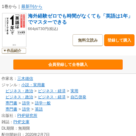
1巻から
｜
最新刊から
海外経験ゼロでも時間がなくても「英語は1年」
でマスターできる
664pt/730円(税込)
無料立読み
登録して購入
作品紹介
会員登録して全巻購入
作家名：
三木雄信
ジャンル：
小説・実用書
ビジネス・政治
>
ビジネス・経済
>
実用
ビジネス・政治
>
ビジネス・経済
>
自己啓発
専門書
>
語学
>
語学一般
専門書
>
語学
>
英語
出版社：
PHP研究所
雑誌：
PHP文庫
DL期限：無期限
配信開始日：2020年2月7日