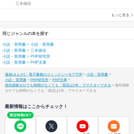
三木雄信
間がなくても「英語
は1年」でマスターで
もっと見る
きる
同じジャンルの本を探す
小説・実用書
>
小説・実用書
小説・実用書
>
三木雄信
小説・実用書
>
PHP研究所
小説・実用書
>
PHP文庫
漫画(まんが)・電子書籍のコミックシーモアTOP
小説・実用書
小説・実用書
PHP研究所
PHP文庫
海外経験ゼロでも時間がなくても「英語は1年」でマスターできる
海外経験
ゼロでも時間がなくても「英語は1年」でマスターできる
最新情報はここからチェック！
限定特典GET