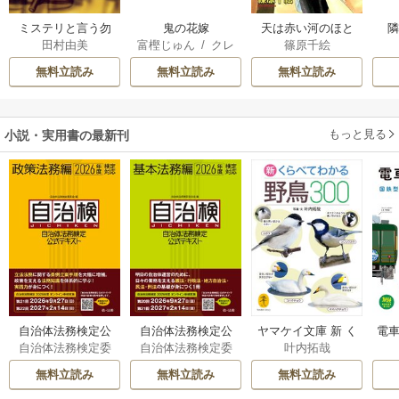
ミステリと言う勿
鬼の花嫁
天は赤い河のほと
田村由美
富樫じゅん
/
クレ
篠原千絵
れ
り
ハ
無料立読み
無料立読み
無料立読み
もっと見る
小説・実用書の最新刊
自治体法務検定公
自治体法務検定公
ヤマケイ文庫 新 く
電車
自治体法務検定委
自治体法務検定委
叶内拓哉
式テキスト 政策
式テキスト 基本
らべてわかる野鳥3
型
員会
員会
法務編 ２０２６
法務編 ２０２６
00 1巻
無料立読み
無料立読み
無料立読み
年度検定対応 1巻
年度検定対応 1巻