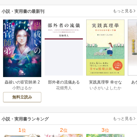
もっと見る
小説・実用書の最新刊
部外者の流儀ある
実践真理學 幸せな
蟲祓いの宦官師弟 2
あ
花畑秀人
いさがいよしたか
小野はるか
日、三木たかしの5
お金の使い方編 1巻
巻
せ
000曲を託されたぼ
無料立読み
くは、いかにして
その価値を最大化
したか 1巻
もっと見る
小説・実用書ランキング
1
2
3
位
位
位