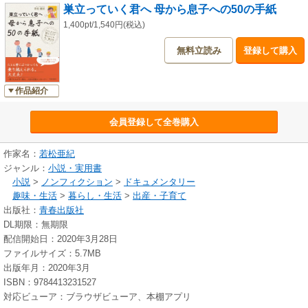
巣立っていく君へ 母から息子への50の手紙
1,400pt/1,540円(税込)
無料立読み
登録して購入
作品紹介
会員登録して全巻購入
作家名：
若松亜紀
ジャンル：
小説・実用書
小説
>
ノンフィクション
>
ドキュメンタリー
趣味・生活
>
暮らし・生活
>
出産・子育て
出版社：
青春出版社
DL期限：無期限
配信開始日：2020年3月28日
ファイルサイズ：5.7MB
出版年月：2020年3月
ISBN：9784413231527
対応ビューア：ブラウザビューア、本棚アプリ