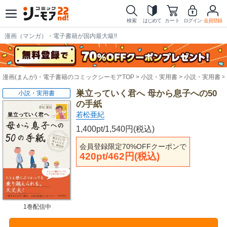
検索
はじめて
カート
ログイン
会員登録
漫画（マンガ）・電子書籍が国内最大級!!
漫画(まんが)・電子書籍のコミックシーモアTOP
小説・実用書
小説・実用書
巣立っていく君へ 母から息子への50
小説・実用書
の手紙
若松亜紀
1,400pt/1,540円(税込)
会員登録限定70%OFFクーポンで
420pt/462円(税込)
1巻配信中