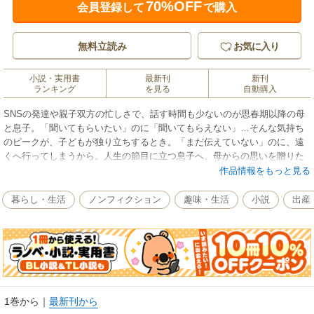
70%OFF
会員登録して
で購入
無料立読み
お気に入り
小説・実用書
最新刊
新刊
ランキング
を見る
自動購入
SNSの発達や親子双方の忙しさで、話す時間も少ないのが思春期以降の母
と息子。「聞いてもらいたい」のに「聞いてもらえない」…そんな気持ち
のピークが、子どもが独り立ちするとき。「まだ伝えていない」のに、遠
くへ行ってしまうから。人生の節目に立つ息子へ、母からの思いを贈りた
い…そんな親御さんへ。自分も「こんなことを伝えておきたいな」と思え
作品情報をもっと見る
るヒントが満載の１冊。
暮らし・生活
ノンフィクション
趣味・生活
小説
出産
1巻から
｜
最新刊から