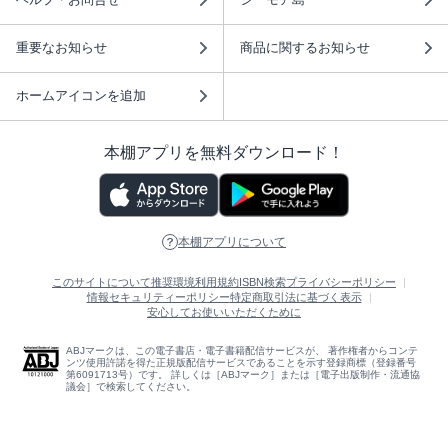
重要なお知らせ
商品に関するお知らせ
ホームアイコンを追加
本棚アプリを無料ダウンロード！
本棚アプリについて
このサイトについて
推奨環境
利用規約
ISBN検索
プライバシーポリシー
情報セキュリティーポリシー
特定商取引法に基づく表示
安心してお使いいただくために
ABJマークは、この電子書店・電子書籍配信サービスが、 著作権者からコンテ
ンツ使用許諾を得た正規版配信サービスであることを示す登録商標（登録番号
第6091713号）です。 詳しくは［ABJマーク］または［電子出版制作・流通協
議会］で検索してください。
(C)NTTソルマーレ