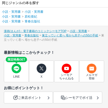
同じジャンルの本を探す
小説・実用書
>
小説・実用書
小説・実用書
>
若松亜紀
小説・実用書
>
青春出版社
漫画(まんが)・電子書籍のコミックシーモアTOP
小説・実用書
小説・実用書
青春出版社
巣立っていく君へ 母から息子への50の手紙
巣
立っていく君へ 母から息子への50の手紙
最新情報はここからチェック！
限定特典GET
シーモア
メルマガ
LINE
X
ちゃんねる
登録
お得にポイントゲット！
ご来店ポイント
シーモアでポイ活