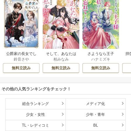
公爵家の長女でし
そして、あなたは
さようなら王子
拝
鈴音さや
柏みなみ
ハナミズキ
た
私を捨てる
様、どうか私のこ
様
とは忘れてくださ
無料立読み
無料立読み
無料立読み
い
その他の人気ランキングをチェック！
総合ランキング
メディア化
少女・女性
少年・青年
TL・レディコミ
BL