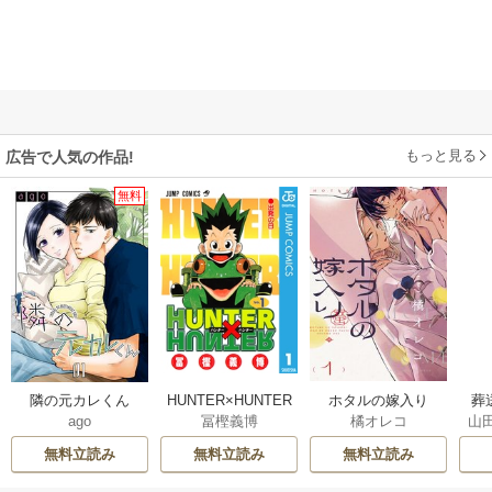
もっと見る
広告で人気の作品!
無料
隣の元カレくん
HUNTER×HUNTER
ホタルの嫁入り
葬
ago
冨樫義博
橘オレコ
山
モノクロ版
無料立読み
無料立読み
無料立読み