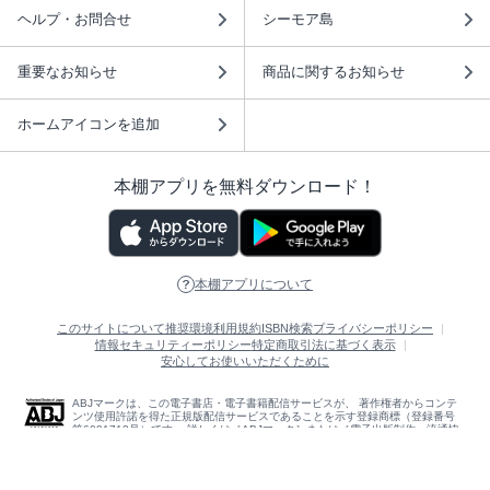
ヘルプ・お問合せ
シーモア島
重要なお知らせ
商品に関するお知らせ
ホームアイコンを追加
本棚アプリを無料ダウンロード！
本棚アプリについて
このサイトについて
推奨環境
利用規約
ISBN検索
プライバシーポリシー
情報セキュリティーポリシー
特定商取引法に基づく表示
安心してお使いいただくために
ABJマークは、この電子書店・電子書籍配信サービスが、 著作権者からコンテ
ンツ使用許諾を得た正規版配信サービスであることを示す登録商標（登録番号
第6091713号）です。 詳しくは［ABJマーク］または［電子出版制作・流通協
議会］で検索してください。
(C)NTTソルマーレ