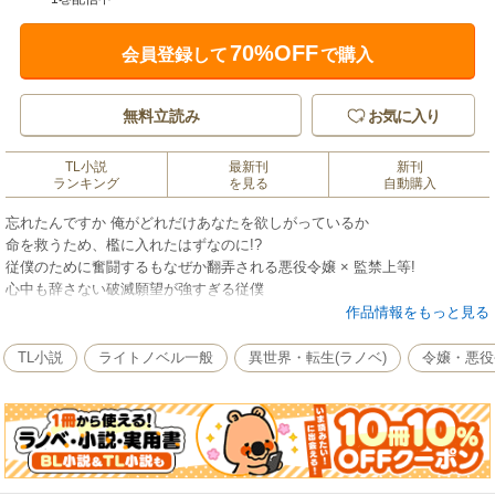
70%OFF
会員登録して
で購入
無料立読み
お気に入り
TL小説
最新刊
新刊
ランキング
を見る
自動購入
忘れたんですか 俺がどれだけあなたを欲しがっているか
命を救うため、檻に入れたはずなのに!?
従僕のために奮闘するもなぜか翻弄される悪役令嬢 × 監禁上等!
心中も辞さない破滅願望が強すぎる従僕
作品情報をもっと見る
〈あらすじ〉
「これで俺は、ヘルディナ様のものってことですね」。
TL小説
ライトノベル一般
異世界・転生(ラノベ)
令嬢・悪役
婚約者を奪ったクリステルをいじめている最中に、ここがヤンデレばかり
の乙女ゲームの世界で自分は悪役令嬢だということに気づいたヘルディ
ナ。
このままでは、クリステルを殺そうとした自分と実行犯である従僕のザシ
ュの破滅は決定的。
前世からの“推しキャラ”ザシュを救うため、ヘルディナは彼の首に奴隷紋を