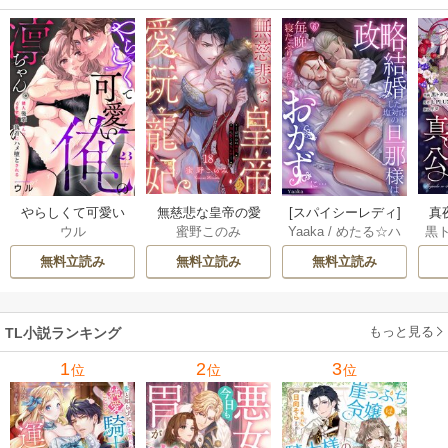
やらしくて可愛い
無慈悲な皇帝の愛
[スパイシーレディ]
真
ウル
蜜野このみ
Yaaka
/
めたる☆ハ
黒
俺の凛ちゃん。～
玩寵妃―おわらぬ
政略結婚した塩対
は(
ニィ
隣人後輩くんのイ
快楽、閨に響くは
応の旦那様は毎晩
無料立読み
無料立読み
無料立読み
キすぎた執着にハ
乱れ声― 18巻
寝たふりをした私
メ堕とされる～ 23
をおかずに… 6巻
巻
もっと見る
TL小説ランキング
1
2
3
位
位
位