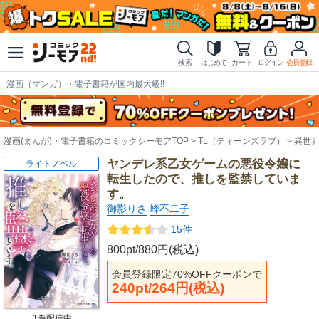
検索
はじめて
カート
ログイン
会員登録
漫画（マンガ）・電子書籍が国内最大級!!
漫画(まんが)・電子書籍のコミックシーモアTOP
TL（ティーンズラブ）
異世界
ヤンデレ系乙女ゲームの悪役令嬢に
ライトノベル
転生したので、推しを監禁していま
す。
御影りさ
蜂不二子
15件
800pt/880円(税込)
会員登録限定70%OFFクーポンで
240pt/264円(税込)
1巻配信中