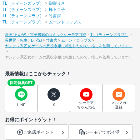
TL（ティーンズラブ）
>
御影りさ
TL（ティーンズラブ）
>
蜂不二子
TL（ティーンズラブ）
>
竹書房
TL（ティーンズラブ）
>
ムーンドロップス
漫画(まんが)・電子書籍のコミックシーモアTOP
TL（ティーンズラブ）
異世界・転生(TL小説)
竹書房
ムーンドロップス
ヤンデレ系乙女ゲームの悪役令嬢に転生したので、推しを監禁しています。
ヤンデレ系乙女ゲームの悪役令嬢に転生したので、推しを監禁しています。
最新情報はここからチェック！
限定特典GET
シーモア
メルマガ
LINE
X
ちゃんねる
登録
お得にポイントゲット！
ご来店ポイント
シーモアでポイ活