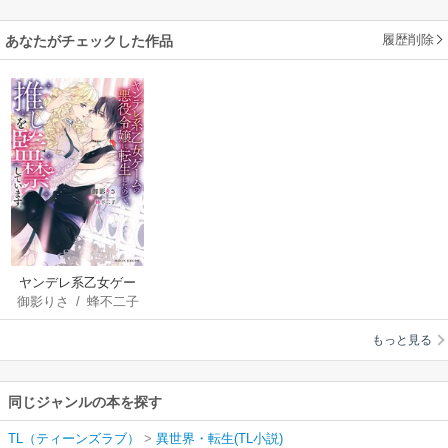
履歴削除
あなたがチェックした作品
ヤンデレ系乙女ゲー
御影りさ
/
蜂不二子
ムの悪役令嬢に転生
したので、推しを監
もっと見る
禁しています。
同じジャンルの本を探す
TL（ティーンズラブ）
>
異世界・転生(TL小説)