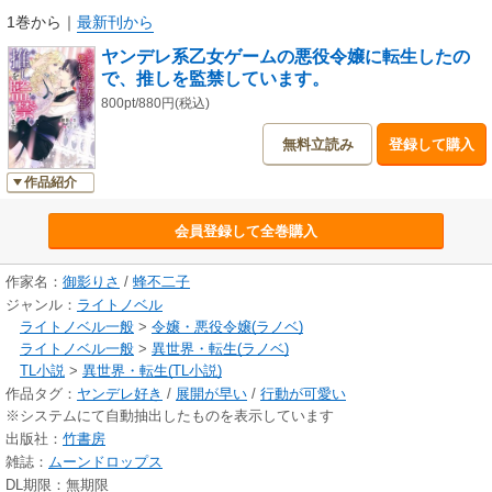
刻み、檻に監禁して無理やり従わせたことにするが…。
1巻から
｜
最新刊から
ヤンデレ系乙女ゲームの悪役令嬢に転生したの
で、推しを監禁しています。
800pt/880円(税込)
無料立読み
登録して購入
作品紹介
会員登録して全巻購入
作家名：
御影りさ
/
蜂不二子
ジャンル：
ライトノベル
ライトノベル一般
>
令嬢・悪役令嬢(ラノベ)
ライトノベル一般
>
異世界・転生(ラノベ)
TL小説
>
異世界・転生(TL小説)
作品タグ：
ヤンデレ好き
/
展開が早い
/
行動が可愛い
※システムにて自動抽出したものを表示しています
出版社：
竹書房
雑誌：
ムーンドロップス
DL期限：無期限