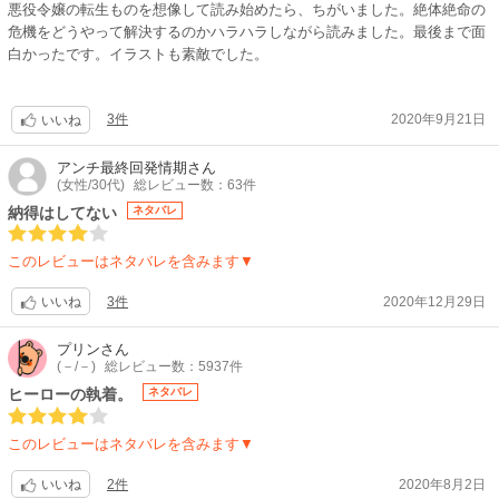
悪役令嬢の転生ものを想像して読み始めたら、ちがいました。絶体絶命の
危機をどうやって解決するのかハラハラしながら読みました。最後まで面
白かったです。イラストも素敵でした。
3件
2020年9月21日
いいね
アンチ最終回発情期
さん
(女性/30代)
総レビュー数：63件
納得はしてない
ネタバレ
このレビューはネタバレを含みます▼
3件
2020年12月29日
いいね
プリン
さん
(－/－)
総レビュー数：5937件
ヒーローの執着。
ネタバレ
このレビューはネタバレを含みます▼
2件
2020年8月2日
いいね