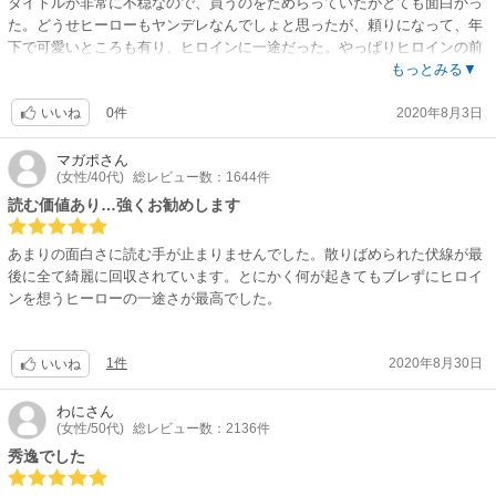
タイトルが非常に不穏なので、買うのをためらっていたがとても面白かっ
た。どうせヒーローもヤンデレなんでしょと思ったが、頼りになって、年
下で可愛いところも有り、ヒロインに一途だった。やっぱりヒロインの前
世からの推しなだけはある。ヒロインは、正義感が強くて行動的。でも、
もっとみる▼
ヒーローに対しては凄く女の子らしくて可愛らしい。ヒロインが婚約して
0件
2020年8月3日
た王子は、DV男で本当に嫌な奴だが、まさかあんな結末になるとは。しっ
いいね
かり飼い慣らされてるみたいだから、いいのかな。
マガポ
さん
(女性/40代)
総レビュー数：1644件
読む価値あり…強くお勧めします
あまりの面白さに読む手が止まりませんでした。散りばめられた伏線が最
後に全て綺麗に回収されています。とにかく何が起きてもブレずにヒロイ
ンを想うヒーローの一途さが最高でした。
1件
2020年8月30日
いいね
わに
さん
(女性/50代)
総レビュー数：2136件
秀逸でした