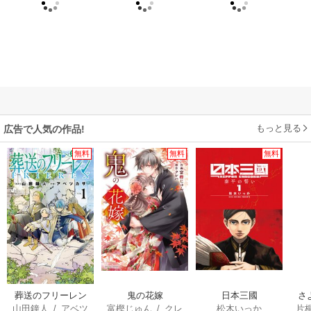
もっと見る
広告で人気の作品!
無料
無料
無料
葬送のフリーレン
鬼の花嫁
日本三國
さ
山田鐘人
/
アベツ
富樫じゅん
/
クレ
松木いっか
片
冷