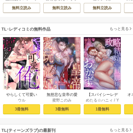
カサ
ハ
ィ
無料立読み
無料立読み
無料立読み
き
もっと見る
TL･レディコミの無料作品
やらしくて可愛い
無慈悲な皇帝の愛
【スパイシーレデ
オ
ウル
蜜野このみ
めたる☆ハニィ
/
Y
俺の凛ちゃん。～
玩寵妃―おわらぬ
ィ】政略結婚した
毎
aaka
隣人後輩くんのイ
快楽、閨に響くは
塩対応の旦那様は
す
3冊無料
3冊無料
1冊無料
キすぎた執着にハ
乱れ声― 1巻
毎晩寝たふりをし
まけ
メ堕とされる～ 1巻
た私をおかずに…
(1)
もっと見る
TL(ティーンズラブ)の最新刊