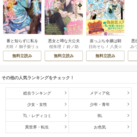
番と知らずに私を
悪女と噂な大公夫
悪
崖っぷち令嬢は騎
犬咲
/
御子柴リョ
桜朱理
/
鈴ノ助
み
日向そら
/
八美☆
買った純愛こじら
人は今日も胃が痛
の
士様の求愛に気づ
ウ
わん
せ騎士団長に運命
い～政略結婚の先
かない【初回限定S
無料立読み
無料立読み
無料立読み
の愛を捧げられま
には夫の激重愛が
S付】【イラスト
した！
待っていました～
付】
その他の人気ランキングをチェック！
総合ランキング
メディア化
少女・女性
少年・青年
TL・レディコミ
BL
異世界・転生
お色気