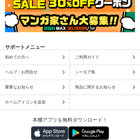
サポートメニュー
初めての方へ
ご利用ガイド
ヘルプ・お問合せ
シーモア島
重要なお知らせ
商品に関するお知らせ
ホームアイコンを追加
本棚アプリを無料ダウンロード！