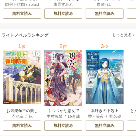
東雲すみれ
肉包不吃肉
/
zolaid
白鷺れい
のに、旦那様の指
尊 5-6巻
公さまが私を鏡牢
女
a
/
石原理夏
先が止まりません
から出してくれま
科
無料立読み
無料立読み
無料立読み
（挿絵版） 1巻
せん（挿絵版） 1巻
軍
た
ます
もっと見る
ライトノベルランキング
1
2
3
位
位
位
お気楽領主の楽し
本好きの下剋上
と
ふつつかな悪女で
赤池宗
/
転
香月美夜
/
椎名優
中村颯希
/
ゆき哉
い領地防衛
はございますが
無料立読み
無料立読み
無料立読み