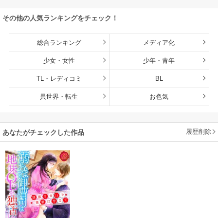
その他の人気ランキングをチェック！
総合ランキング
メディア化
少女・女性
少年・青年
TL・レディコミ
BL
異世界・転生
お色気
履歴削除
あなたがチェックした作品