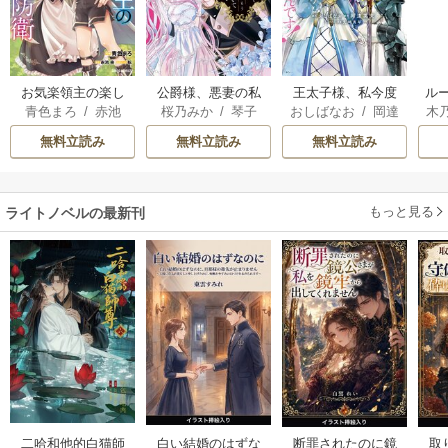
お気楽領主の楽し
公爵様、悪妻の私
王太子様、私今度
ル
青色まろ
/
赤池
桜乃みか
/
琴子
おしばなお
/
岡達
木
い領地防衛
はもう放っておい
こそあなたに殺さ
令
宗
/
転
英茉
/
先崎真琴
透
てください
れたくないんで
自
無料立読み
無料立読み
無料立読み
す！ ～聖女に嵌め
られた貧乏令嬢、
二度目は串刺し回
もっと見る
ライトノベルの最新刊
避します！～
白い結婚のはずな
二哈和他的白猫師
断罪されたのに鏡
取