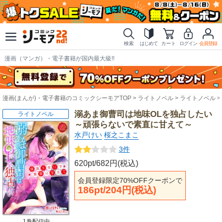
検索
はじめて
カート
ログイン
会員登録
漫画（マンガ）・電子書籍が国内最大級!!
漫画(まんが)・電子書籍のコミックシーモアTOP
ライトノベル
ライトノベル
溺あま御曹司は地味OLを独占したい
ライトノベル
～頑張らないで素直に甘えて～
水戸けい
桜之こまこ
3件
620pt/682円(税込)
会員登録限定70%OFFクーポンで
186pt/204円(税込)
1巻配信中