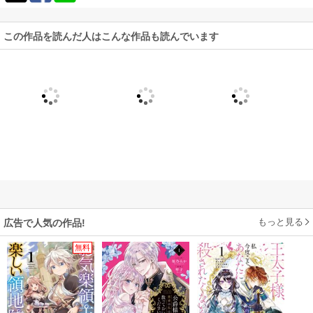
この作品を読んだ人はこんな作品も読んでいます
もっと見る
広告で人気の作品!
無料