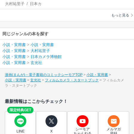
大村祐里子
/
日本カ
タートブック
メラ博物館
もっと見る
同じジャンルの本を探す
小説・実用書
>
小説・実用書
小説・実用書
>
大村祐里子
小説・実用書
>
日本カメラ博物館
小説・実用書
>
玄光社
漫画(まんが)・電子書籍のコミックシーモアTOP
小説・実用書
小説・実用書
玄光社
フィルムカメラ・スタートブック
フィルムカメ
ラ・スタートブック
最新情報はここからチェック！
限定特典GET
シーモア
メルマガ
LINE
X
ちゃんねる
登録