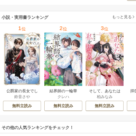
もっと見る
小説・実用書ランキング
1
2
3
位
位
位
公爵家の長女でし
結界師の一輪華
そして、あなたは
拝
鈴音さや
クレハ
柏みなみ
た
私を捨てる
様
無料立読み
無料立読み
無料立読み
その他の人気ランキングをチェック！