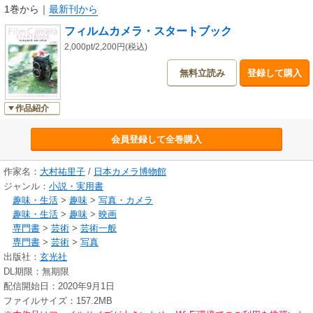
でわかりやすく解説します。
1巻から
｜
最新刊から
誌面には、QRコードの動画リンクを多数掲載、
フィルムカメラ・スタートブック
スマホやPCで、動画を観ながらフィルムの入れ方やカメラの操作方法を解
説します。
2,000pt/2,200円(税込)
無料立読み
登録して購入
【Contents】
・YURIKO OMURA FILM GALLERY 「COLORS」
作品紹介
・あなたにフィットするフィルムカメラはどのタイプ?オススメカメラ診断
会員登録して全巻購入
・フィルムカメラの種類別撮影ステップ
作家名：
大村祐里子
/
日本カメラ博物館
・フィルムカメラにまつわる いろんなコトバ
ジャンル：
小説・実用書
・始める前に知っておこう フィルムカメラのお作法
趣味・生活
>
趣味
>
写真・カメラ
趣味・生活
>
趣味
>
映画
・いま入手しやすい現行フィルムリスト
専門書
>
芸術
>
芸術一般
専門書
>
芸術
>
写真
・好みのフィルムを見つけようカラーネガフィルムチャート
出版社：
玄光社
DL期限：無期限
・オススメのフィルムカメラ 11選
配信開始日：2020年9月1日
キヤノン オートボーイ
ファイルサイズ：157.2MB
オリンパス XA