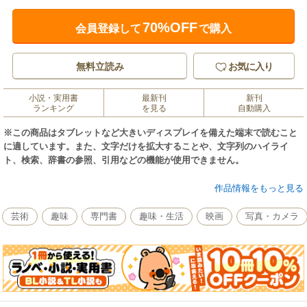
70%OFF
会員登録して
で購入
無料立読み
お気に入り
小説・実用書
最新刊
新刊
ランキング
を見る
自動購入
※この商品はタブレットなど大きいディスプレイを備えた端末で読むこと
に適しています。また、文字だけを拡大することや、文字列のハイライ
ト、検索、辞書の参照、引用などの機能が使用できません。
フィルムカメラで自分の好きな写真が撮れるようになる
作品情報をもっと見る
フィルムカメラをはじめたい人へ
芸術
趣味
専門書
趣味・生活
映画
写真・カメラ
フィルムカメラをはじめたいけど難しそう…
ふだんスマホで撮っているけど、イマイチ自分らしい写真が撮れない…
写ルンです」で撮ってみたけれど、次はフィルムカメラを使ってみたい! で
もどのカメラを買えばよいかわからない…
そんな人へ写真家 大村祐里子がフィルムカメラの機種選び方から使い方ま