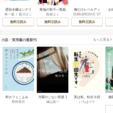
俺だけレベルアッ
悪役令嬢はシナリ
夜伽の双子―贄姫
お
DUBU(REDICE ST
柊一葉
/
藍川さく
島袋ユミ
プな件
オを知らない ～乙
は二人の王子に愛
UDIO)
/
Chugong
/
ら
女ゲームの世界で
される―
無料立読み
無料立読み
無料立読み
h-goon
真実の恋を探しま
す！～
もっと見る
小説・実用書の最新刊
激
和カフェこよみ
月曜のこない部屋 1
実は私、転生９回
野村美月
城山真一
いろはママ
前
五月くんの夏のお
巻
生です マンガ
ー
もてなし 1巻
私の前世物語 1巻