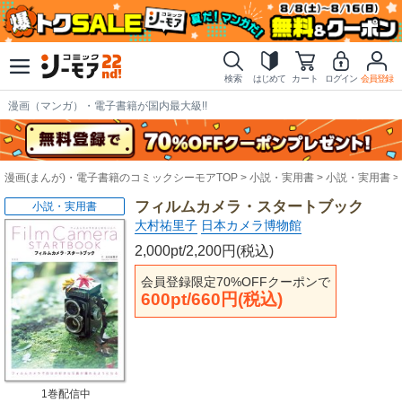
検索
はじめて
カート
ログイン
会員登録
漫画（マンガ）・電子書籍が国内最大級!!
漫画(まんが)・電子書籍のコミックシーモアTOP
小説・実用書
小説・実用書
フィルムカメラ・スタートブック
小説・実用書
大村祐里子
日本カメラ博物館
2,000pt/2,200円(税込)
会員登録限定70%OFFクーポンで
600pt/660円(税込)
1巻配信中