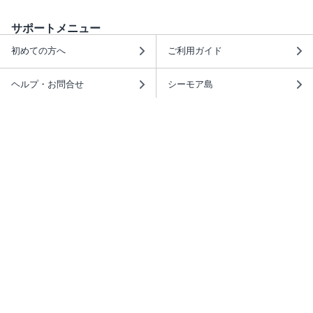
サポートメニュー
初めての方へ
ご利用ガイド
ヘルプ・お問合せ
シーモア島
重要なお知らせ
商品に関するお知らせ
ホームアイコンを追加
本棚アプリを無料ダウンロード！
本棚アプリについて
このサイトについて
推奨環境
利用規約
ISBN検索
プライバシーポリシー
情報セキュリティーポリシー
特定商取引法に基づく表示
安心してお使いいただくために