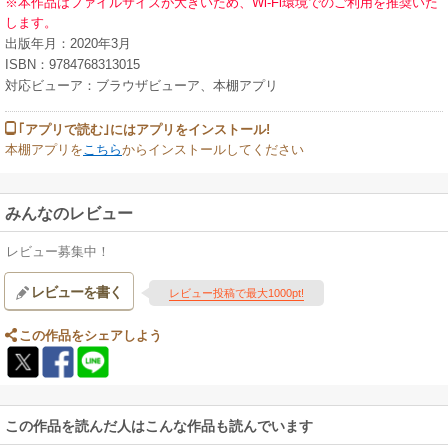
※本作品はファイルサイズが大きいため、Wi-Fi環境でのご利用を推奨いた
ニコン New FM2
します。
コンタックス Aria
出版年月：2020年3月
ローライフレックス 2.8F
ISBN：9784768313015
他
対応ビューア：ブラウザビューア、本棚アプリ
・撮影が終わったフィルム、どうしたらいい?現像から写真になるまで
｢アプリで読む｣にはアプリをインストール!
本棚アプリを
こちら
からインストールしてください
・仕上がりイメージを伝えて思いどおりのプリントが作れる!
・撮り終えたフィルムはこんなところで現像できます!
みんなのレビュー
・郵送現像サービスにオーダーしてみましょう。
レビュー募集中！
・フィルムカメラとレンズを買うときに気をつけたいこと
レビューを書く
レビュー投稿で最大1000pt!
・フィルムカメラ対談 降幡愛×大村祐里子 教えて! 祐里子センセイ!!
この作品をシェアしよう
コラム:私とフィルムカメラとの出会い、そして私と写真との関係
この作品を読んだ人はこんな作品も読んでいます