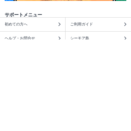
サポートメニュー
初めての方へ
ご利用ガイド
ヘルプ・お問合せ
シーモア島
重要なお知らせ
商品に関するお知らせ
ホームアイコンを追加
本棚アプリを無料ダウンロード！
本棚アプリについて
このサイトについて
推奨環境
利用規約
ISBN検索
プライバシーポリシー
情報セキュリティーポリシー
特定商取引法に基づく表示
安心してお使いいただくために