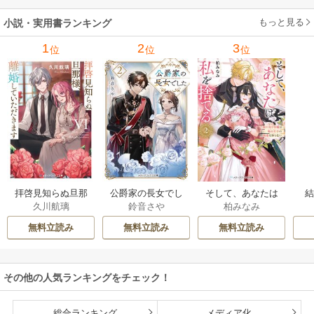
もっと見る
小説・実用書ランキング
1
2
3
位
位
位
拝啓見知らぬ旦那
公爵家の長女でし
そして、あなたは
久川航璃
鈴音さや
柏みなみ
様、離婚していた
た
私を捨てる
だきます
無料立読み
無料立読み
無料立読み
その他の人気ランキングをチェック！
総合ランキング
メディア化