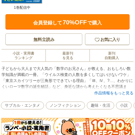
1巻配信中
70%OFF
会員登録して
で購入
無料立読み
お気に入り
小説・実用書
最新刊
新刊
ランキング
を見る
自動購入
子どもから大人まで大人気の「数学のお兄さん」が教える、おもしろい数
学知識が満載の一冊。「ウイルス検査の人数を多くしてはいけないワケ」
「東京スカイツリーが三角形でできている理由」「Ⅶ、Ⅳ、?…、わかりに
くいローマ数字の誕生秘話」など、身近な謎から考えたくなる不思議ま
で、珠玉の話を収録しています。数学嫌いの人、役に立たないと思ってい
作品情報をもっと見る
た人ほど、世の中の見方が一変します。
サブカル・エンタメ
ノンフィクション
趣味・生活
小説