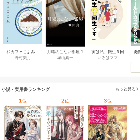
激
和カフェこよみ
月曜のこない部屋 1
実は私、転生９回
野村美月
城山真一
いろはママ
前
五月くんの夏のお
巻
生です マンガ
ー
もてなし 1巻
私の前世物語 1巻
もっと見る
小説・実用書ランキング
1
2
3
位
位
位