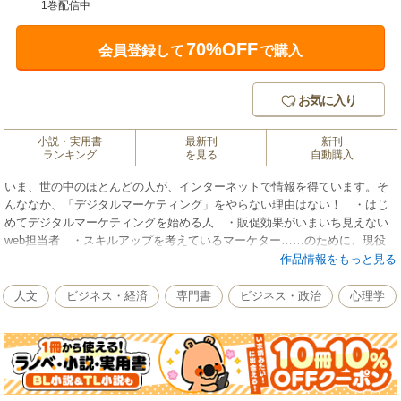
1巻配信中
70%OFF
会員登録して
で購入
お気に入り
小説・実用書
最新刊
新刊
ランキング
を見る
自動購入
いま、世の中のほとんどの人が、インターネットで情報を得ています。そ
んななか、「デジタルマーケティング」をやらない理由はない！ ・はじ
めてデジタルマーケティングを始める人 ・販促効果がいまいち見えない
web担当者 ・スキルアップを考えているマーケター……のために、現役
マーケターである西井敏恭氏がデジタルマーケティングについてやさしく
作品情報をもっと見る
解説。デジタルマーケティングとは何かという概論から、インターネット
の特長を大きく利用したすぐに実践できるノウハウまで、明日から使える
人文
ビジネス・経済
専門書
ビジネス・政治
心理学
知識をまとめました。