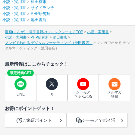
小説・実用書
>
桓田楠末
小説・実用書
>
サイドランチ
小説・実用書
>
PHP研究所
小説・実用書
>
池田書店
漫画(まんが)・電子書籍のコミックシーモアTOP
小説・実用書
小説・実用書
PHP研究所
池田書店
マンガでわかる デジタルマーケティング（池田書店）
マンガでわかる デジ
タルマーケティング（池田書店）
最新情報はここからチェック！
限定特典GET
シーモア
メルマガ
LINE
X
ちゃんねる
登録
お得にポイントゲット！
ご来店ポイント
シーモアでポイ活