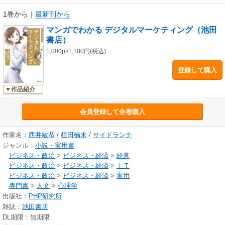
1巻から
｜
最新刊から
マンガでわかる デジタルマーケティング（池田
書店）
1,000pt/1,100円(税込)
登録して購入
作品紹介
会員登録して全巻購入
作家名：
西井敏恭
/
桓田楠末
/
サイドランチ
ジャンル：
小説・実用書
ビジネス・政治
>
ビジネス・経済
>
経営
ビジネス・政治
>
ビジネス・経済
>
ＩＴ
ビジネス・政治
>
ビジネス・経済
>
実用
専門書
>
人文
>
心理学
出版社：
PHP研究所
雑誌：
池田書店
DL期限：無期限