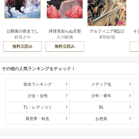
公爵家の長女でし
拝啓見知らぬ旦那
そ
デルフィニア戦記1
鈴音さや
久川航璃
茅田砂胡
た
様、離婚していた
だきます
無料立読み
無料立読み
その他の人気ランキングをチェック！
総合ランキング
メディア化
少女・女性
少年・青年
TL・レディコミ
BL
異世界・転生
お色気