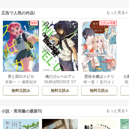
もっと見る
広告で人気の作品!
無料
立読み増量
俺だけレベルアッ
罪と罰のスピカ
悪役令嬢はシナリ
公
DUBU(REDICE ST
井龍一
/
瀬尾知汐
柊一葉
/
藍川さく
桜
プな件
オを知らない ～乙
は
UDIO)
/
Chugong
/
ら
女ゲームの世界で
無料立読み
無料立読み
無料立読み
h-goon
真実の恋を探しま
す！～
もっと見る
小説・実用書の最新刊