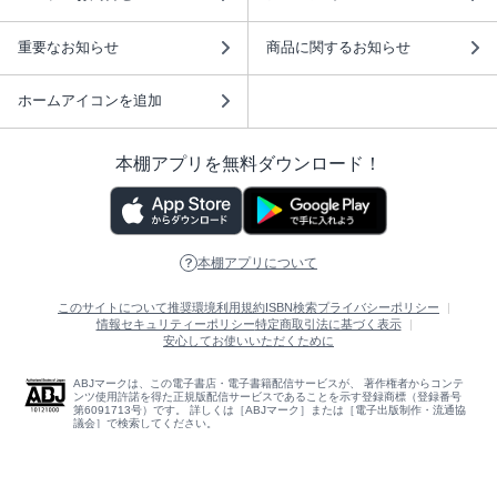
重要なお知らせ
商品に関するお知らせ
ホームアイコンを追加
本棚アプリを無料ダウンロード！
本棚アプリについて
このサイトについて
推奨環境
利用規約
ISBN検索
プライバシーポリシー
情報セキュリティーポリシー
特定商取引法に基づく表示
安心してお使いいただくために
ABJマークは、この電子書店・電子書籍配信サービスが、 著作権者からコンテ
ンツ使用許諾を得た正規版配信サービスであることを示す登録商標（登録番号
第6091713号）です。 詳しくは［ABJマーク］または［電子出版制作・流通協
議会］で検索してください。
(C)NTTソルマーレ