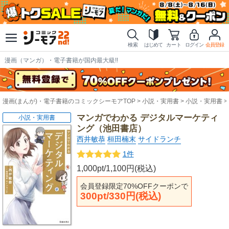
検索
はじめて
カート
ログイン
会員登録
漫画（マンガ）・電子書籍が国内最大級!!
漫画(まんが)・電子書籍のコミックシーモアTOP
小説・実用書
小説・実用書
マンガでわかる デジタルマーケティ
小説・実用書
ング（池田書店）
西井敏恭
桓田楠末
サイドランチ
1件
1,000pt/1,100円(税込)
会員登録限定70%OFFクーポンで
300pt/330円(税込)