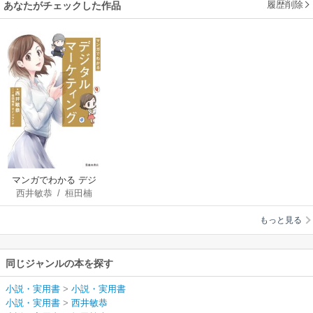
履歴削除
あなたがチェックした作品
マンガでわかる デジ
西井敏恭
/
桓田楠
タルマーケティング
末
/
サイドランチ
（池田書店）
もっと見る
同じジャンルの本を探す
小説・実用書
>
小説・実用書
小説・実用書
>
西井敏恭