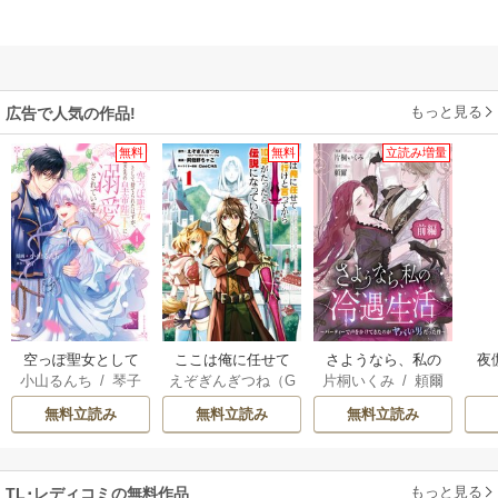
もっと見る
広告で人気の作品!
無料
無料
立読み増量
空っぽ聖女として
ここは俺に任せて
さようなら、私の
夜
小山るんち
/
琴子
えぞぎんぎつね（G
片桐いくみ
/
頼爾
捨てられたはず
先に行けと言って
冷遇生活 ～パーテ
は
Aノベル／SBクリ
が、嫁ぎ先の皇帝
から10年がたった
ィーで声をかけて
無料立読み
無料立読み
無料立読み
エイティブ刊）
/
陛下に溺愛されて
ら伝説になってい
きたのがヤバい男
阿倍野ちゃこ
/
De
います
た。
だった件
eCHA
もっと見る
TL･レディコミの無料作品