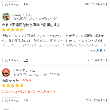
1件
2020年10月20日
いいね
のんさん
さん
(女性/50代)
総レビュー数：440件
冷徹で不器用な彼と薄幸で従順な彼女
冷徹でヒロインを寄せ付けないヒーローでしたが今までの恋愛の経験か
ら、身を守る為には、仕方がない事でした。しかし、ヒロインと結婚し
て、お互いに向き合ううちにヒロインのことが好きになっていきます。ヒ
ロインもヒーローと生活するうちにヒーローの優しい人柄に惹かれていき
もっとみる▼
ます。ヒロインは、本当にこれでもかというくらい、悲しい人生でしたが
3件
2021年1月3日
ヒーローと出会って、幸せになっていきます。すれ違い、勘違いから、離
いいね
れてしまいますが、やはり、お互いのことが好きで離れられない人だと再
認識します。最後は、ハッピーエンド、溺愛です。二人が幸せになれて、
ソディアン
さん
(女性/50代)
総レビュー数：2191件
よかったです。そして、ヒロインの義父母、従兄弟にも制裁が下されま
す。
面白かった
ネタバレ
作者さん買いです。やはり、安定の充実した作品でした。
このレビューはネタバレを含みます▼
3件
2021年5月17日
いいね