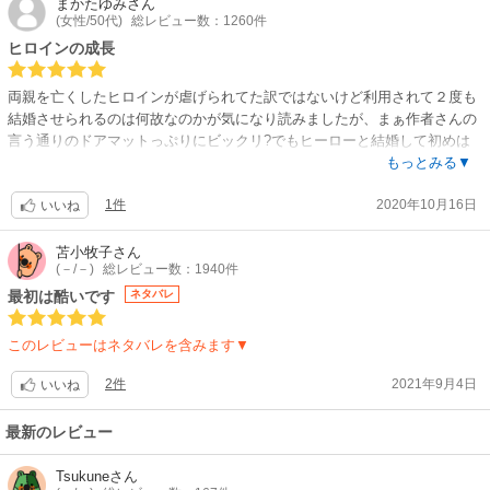
まかたゆみ
さん
(女性/50代)
総レビュー数：1260件
ヒロインの成長
両親を亡くしたヒロインが虐げられてた訳ではないけど利用されて２度も
結婚させられるのは何故なのかが気になり読みましたが、まぁ作者さんの
言う通りのドアマットっぷりにビックリ?でもヒーローと結婚して初めは
傷つきますがヒーローの改心とともに伯父家族からの解放に一人で立ち向
もっとみる▼
かうなど最後はドアマットから完全に抜けていたのが良かったです?でも
1件
2020年10月16日
何と言ってもヒーローの豹変ぶりにも驚きました?まぁヒロインの境遇聞
いいね
いた後の変化から溺愛しそうな予感はありましたが?ヒロイン言う通り
元々は優しい人なのにホント女運悪かったんだろうな、と思いました?
苫小牧子
さん
(－/－)
総レビュー数：1940件
最初は酷いです
ネタバレ
このレビューはネタバレを含みます▼
2件
2021年9月4日
いいね
最新のレビュー
Tsukune
さん