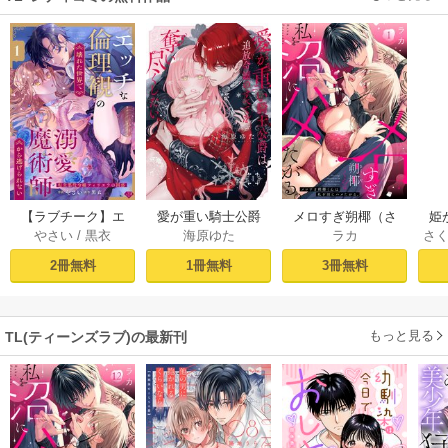
【ラブチーク】エ
愛が重い騎士公爵
メロすぎ朔椰（さ
姫
やさい
/
黒衣
海原ゆた
ラカ
さ
ッチな倫理観の壊
は、追放令嬢のす
くや）くんは私を
れた世界で溺愛魔
べてを奪い尽くし
沼にハメたがる。 1
が
2冊無料
1冊無料
3冊無料
術師から逃げられ
たい。【コミック
ない～転生悪役令
ス版/電子限定描き
嬢フィリエラの困
下ろし漫画付き】 1
もっと見る
TL(ティーンズラブ)の最新刊
惑～ act.1
巻