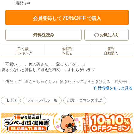
1巻配信中
70%OFF
会員登録して
で購入
無料立読み
お気に入り
TL小説
最新刊
新刊
ランキング
を見る
自動購入
「可愛い……、俺の奥さん……愛している……」
愛されないと覚悟して迎えた初夜……すれちがいラブ
「俺だって、君をめちゃくちゃに抱きたいって思うときはある」養父母に
強いられ、二度目の政略結婚に応じた織絵。夫の彰は織絵よりずっと年上
作品情報をもっと見る
だが驚くほどイケメンの御曹司。互いへの誤解から最初はギクシャクした
けれど、相手を知るほど惹かれ合う気持ちが高まる――わだかまりが解け
TL小説
ライトノベル一般
恋愛・ロマンス小説
た二度目の初夜、彼の手でとろとろに溶かされ愛されて……!?