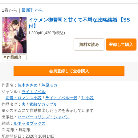
1巻から
｜
最新刊から
イケメン御曹司と甘くて不埒な政略結婚 【SS
付】
1,300pt/1,430円(税込)
無料立読み
登録して購入
作品紹介
会員登録して全巻購入
作家名：
佐木ささめ
/
芦原モカ
ジャンル：
ライトノベル
恋愛・ロマンス小説
/
ライトノベル一般
/
TL小説
作品タグ：
夫
/
素敵なカップル
※システムにて自動抽出したものを表示しています
出版社：
ハーパーコリンズ・ジャパン
雑誌：
ルネッタブックス
DL期限：無期限
配信開始日：2020年10月14日