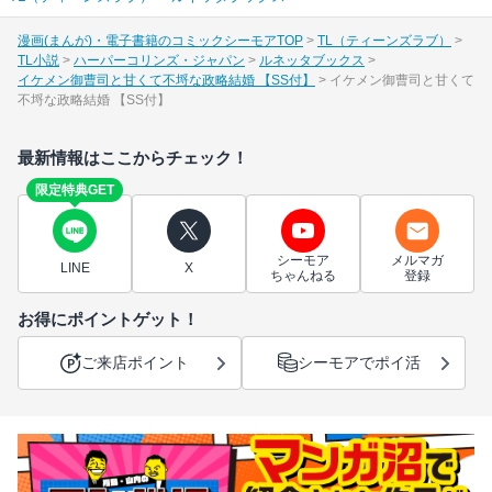
漫画(まんが)・電子書籍のコミックシーモアTOP
TL（ティーンズラブ）
TL小説
ハーパーコリンズ・ジャパン
ルネッタブックス
イケメン御曹司と甘くて不埒な政略結婚 【SS付】
イケメン御曹司と甘くて
不埒な政略結婚 【SS付】
最新情報はここからチェック！
限定特典GET
シーモア
メルマガ
LINE
X
ちゃんねる
登録
お得にポイントゲット！
ご来店ポイント
シーモアでポイ活