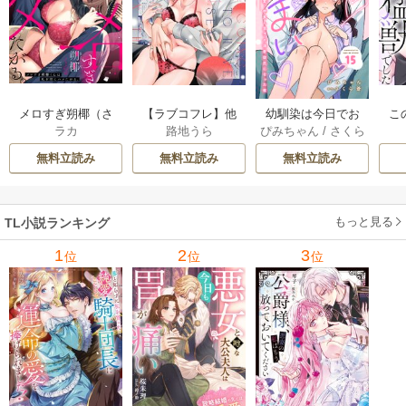
メロすぎ朔椰（さ
【ラブコフレ】他
幼馴染は今日でお
こ
ラカ
路地うら
ぴみちゃん
/
さくら
くや）くんは私を
の男に抱かれるく
しまい 関係激変。
蒼
沼にハメたがる。 1
らいなら －幼馴染
仲良し男子が溺愛
無料立読み
無料立読み
無料立読み
2巻
のこじらせ愛－ 8巻
彼氏になった夜 15
巻
もっと見る
TL小説ランキング
1
2
3
位
位
位