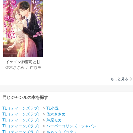
イケメン御曹司と甘
佐木ささめ
/
芦原モ
くて不埒な政略結婚
カ
【SS付】
もっと見る
同じジャンルの本を探す
TL（ティーンズラブ）
>
TL小説
TL（ティーンズラブ）
>
佐木ささめ
TL（ティーンズラブ）
>
芦原モカ
TL（ティーンズラブ）
>
ハーパーコリンズ・ジャパン
TL（ティーンズラブ）
>
ルネッタブックス