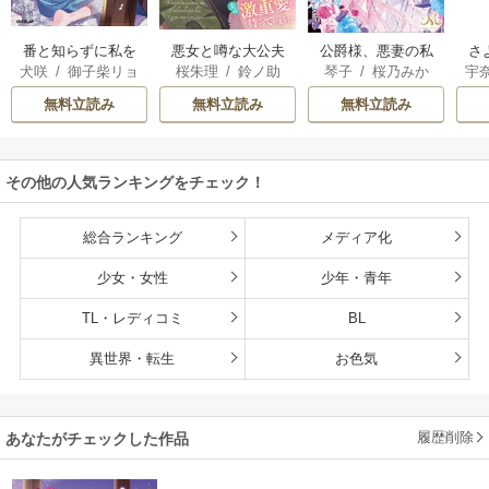
番と知らずに私を
悪女と噂な大公夫
さ
公爵様、悪妻の私
犬咲
/
御子柴リョ
桜朱理
/
鈴ノ助
宇
琴子
/
桜乃みか
買った純愛こじら
人は今日も胃が痛
者
はもう放っておい
ウ
せ騎士団長に運命
い～政略結婚の先
別
てください
無料立読み
無料立読み
無料立読み
の愛を捧げられま
には夫の激重愛が
う
した！
待っていました～
その他の人気ランキングをチェック！
総合ランキング
メディア化
少女・女性
少年・青年
TL・レディコミ
BL
異世界・転生
お色気
履歴削除
あなたがチェックした作品