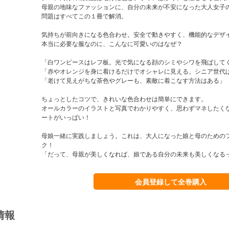
母親の地味なファッションに、自分の未来が不安になった大人女子
問題はすべてこの１冊で解消。
気持ちが前向きになる色合わせ。安全で動きやすく、機能的なデザ
本当に必要な服なのに、こんなに可愛いのはなぜ？
「白ワンピースはレフ板。光で気になる顔のシミやシワを飛ばして
「赤やオレンジを身に着けるだけでオシャレに見える。シニア世代
「老けて見えがちな茶色やグレーも、素敵に着こなす方法はある」
ちょっとしたコツで、きれいな色合わせは簡単にできます。
オールカラーのイラストと写真でわかりやすく、思わずマネしたく
ートがいっぱい！
母娘一緒に実践しましょう。これは、大人になった娘と母のための
ク！
「だって、母親が美しくなれば、娘である自分の未来も美しくなる
会員登録して全巻購入
情報