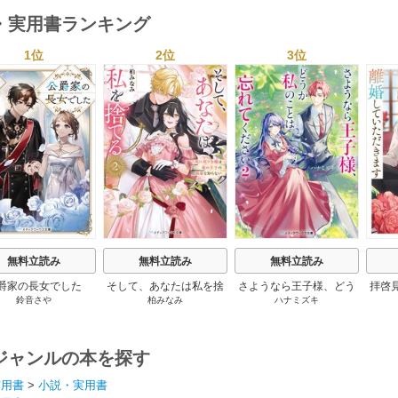
・実用書ランキング
1位
2位
3位
s
無料立読み
無料立読み
無料立読み
爵家の長女でした
そして、あなたは私を捨
さようなら王子様、どう
拝啓
鈴音さや
柏みなみ
ハナミズキ
てる
か私のことは忘れてくだ
婚
さい
ジャンルの本を探す
実用書
>
小説・実用書