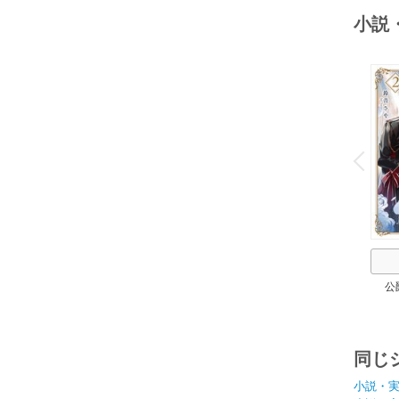
小説
o
v
P
r
e
i
u
公
同じ
小説・