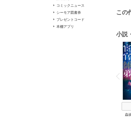
コミックニュース
この
シーモア図書券
プレゼントコード
本棚アプリ
小説
o
v
P
r
e
i
u
蟲