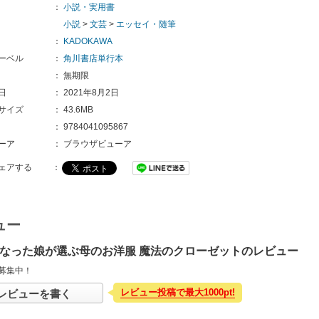
：
小説・実用書
小説
>
文芸
>
エッセイ・随筆
：
KADOKAWA
ーベル
：
角川書店単行本
：
無期限
日
：
2021年8月2日
サイズ
：
43.6MB
：
9784041095867
ーア
：
ブラウザビューア
ェアする
：
ュー
になった娘が選ぶ母のお洋服 魔法のクローゼットのレビュー
募集中！
レビュー投稿で最大1000pt!
レビューを書く