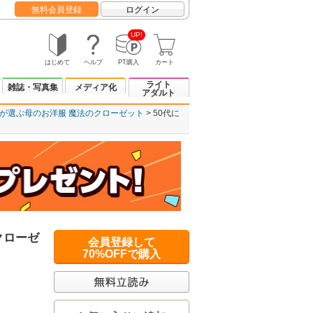
無料会員登録
ログイン
UP!
はじめて
ヘルプ
PT購入
カート
ライト
雑誌・写真集
メディア化
アダルト
娘が選ぶ母のお洋服 魔法のクローゼット
50代に
クローゼ
会員登録して
70%OFFで購入