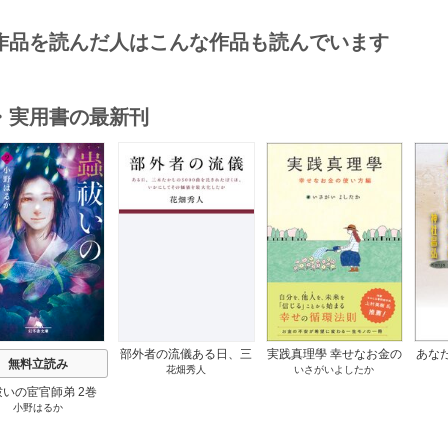
作品を読んだ人はこんな作品も読んでいます
・実用書の最新刊
s
部外者の流儀ある日、三
実践真理學 幸せなお金の
あな
無料立読み
花畑秀人
いさがいよしたか
木たかしの5000曲を託さ
使い方編 1巻
れたぼくは、いかにして
祓いの宦官師弟 2巻
その価値を最大化したか
小野はるか
1巻