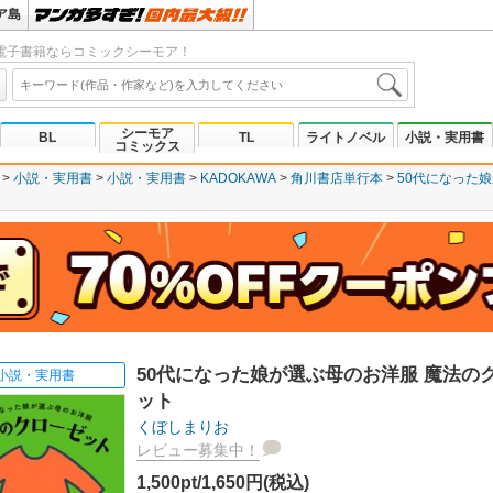
ア島
電子書籍ならコミックシーモア！
シーモア
BL
TL
ライトノベル
小説・実用書
コミックス
小説・実用書
小説・実用書
KADOKAWA
角川書店単行本
50代になった
50代になった娘が選ぶ母のお洋服 魔法の
小説・実用書
ット
くぼしまりお
レビュー募集中！
1,500pt/1,650円(税込)