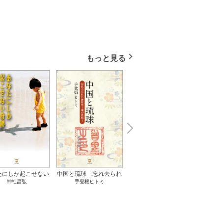
もっと見る
N
x
e
t
たにしか起こせない
中国と琉球 忘れ去られ
ささやかな、あるいは取
ゲー
神社昌弘
手登根ヒトミ
八木詠美
奇跡 1巻
た冊封史―魂の進化― 1
り返しがつかないもの 1
――ｅ
巻
巻
教育