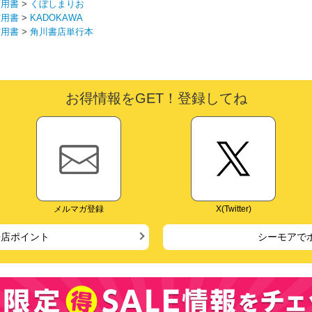
実用書
>
くぼしまりお
実用書
>
KADOKAWA
実用書
>
角川書店単行本
お得情報をGET！登録してね
メルマガ登録
X(Twitter)
来店ポイント
シーモアで