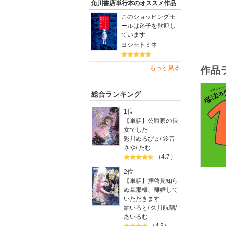
角川書店単行本のオススメ作品
シニア向
このショッピングモ
母親の地
ールは迷子を歓迎し
問題はす
ています
ヨシモトミネ
気持ちが
本当に必
もっと見る
作品
「白ワン
「赤やオ
総合ランキング
「老けて
1位
ちょっと
【単話】公爵家の長
オールカ
女でした
彩川ぬるぴょ
/
鈴音
母娘一緒
さや
/
たむ
「だって
（4.7）
2位
【単話】拝啓見知ら
ぬ旦那様、離婚して
いただきます
紬いろと
/
久川航璃
/
あいるむ