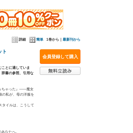
詳細
簡単
1巻から｜
最新刊から
ット
会員登録して購入
むことに適していま
トがいっぱい！
、辞書の参照、引用な
っちゃった』――魔女
娘の私が、母の洋服を
スタイルは、こうして
のあなたへ。