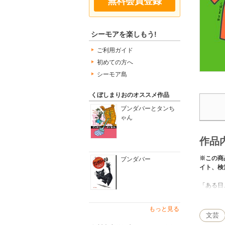
無料会員登録
シーモアを楽しもう!
ご利用ガイド
初めての方へ
シーモア島
くぼしまりおのオススメ作品
ブンダバーとタンち
ゃん
作品
※この商
ブンダバー
イト、検
「ある日
こと。そ
こんな年
もっと見る
その実例
文芸