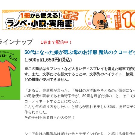
けの既製品は老けた色とデザインばかり、と感じる母世代のあなたへ。
味なファッションに、自分の未来が不安になった大人女子のあなたへ。
べてこの１冊で解消。
前向きになる色合わせ。安全で動きやすく、機能的なデザイン。
要な服なのに、こんなに可愛いのはなぜ？
ラインナップ
1巻まで配信中！
ピースはレフ板。光で気になる顔のシミやシワを飛ばしてくれる」
50代になった娘が選ぶ母のお洋服 魔法のクローゼ
レンジを身に着けるだけでオシャレに見える。シニア世代はおトク！」
見えがちな茶色やグレーも、素敵に着こなす方法はある」
1,500pt/1,650円(税込)
したコツで、きれいな色合わせは簡単にできます。
※この商品はタブレットなど大きいディスプレイを備えた端末で読
ラーのイラストと写真でわかりやすく、思わずマネしたくなる魔法のコーディネー
す。また、文字だけを拡大することや、文字列のハイライト、検索
どの機能が使用できません。
に実践しましょう。これは、大人になった娘と母のためのファッション・ブック！
、母親が美しくなれば、娘である自分の未来も美しくなるってことでしょ」
「ある日、突然母が言った。『毎日のお洋服を考えるのが面倒にな
の宅急便の著者である角野栄子が、80歳を過ぎた頃のこと。そこで
コーディネートすることになった」
こんな年の取り方をしたい、と誰もが憧れる美しい86歳。角野栄子
作られました。
その実例を著者自らが大公開！
シニア向けの既製品は老けた色とデザインばかり、と感じる母世代