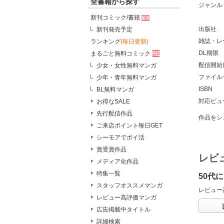
全書籍から探す
ジャンル
新刊コミック/書籍
出版社
新刊発売予定
雑誌・レ
ランキング
(毎日更新)
DL期限
まるごと無料コミック
配信開始
少女・女性無料マンガ
ファイル
少年・青年無料マンガ
ISBN
BL無料マンガ
対応ビュ
お得なSALE
先行配信作品
作品をシ
ご来店ポイント毎日GET
シーモアでポイ活
賞受賞作品
レビ
メディア化作品
特集一覧
50代
スタッフオススメマンガ
レビュー
レビュー高評価マンガ
広告掲載中タイトル
詳細検索