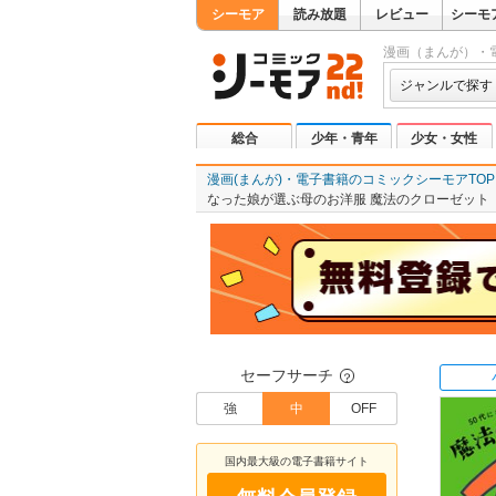
シーモア
読み放題
レビュー
シーモ
漫画（まんが）・
ジャンルで探す
総合
少年・青年
少女・女性
漫画(まんが)・電子書籍のコミックシーモアTOP
なった娘が選ぶ母のお洋服 魔法のクローゼット
セーフサーチ
？
強
中
OFF
国内最大級の電子書籍サイト