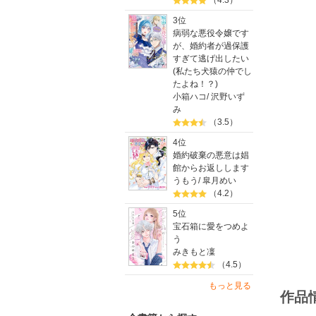
（4.3）
3位
病弱な悪役令嬢です
が、婚約者が過保護
すぎて逃げ出したい
(私たち犬猿の仲でし
たよね！？)
小箱ハコ
/
沢野いず
み
（3.5）
4位
婚約破棄の悪意は娼
館からお返しします
うもう
/
皐月めい
（4.2）
5位
宝石箱に愛をつめよ
う
みきもと凜
（4.5）
もっと見る
作品