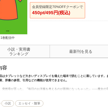
会員登録限定70%OFFクーポンで
450pt/495円(税込)
1巻配信中
小説・実用書
最新刊を見る
ランキング
内容
品はタブレットなど大きいディスプレイを備えた端末で読むことに適しています。
索、辞書の参照、引用などの機能が使用できません。
、突然母が言った。『毎日のお洋服を考えるのが面倒になっちゃった』――魔女の宅
こで娘の私が、母の洋服をコーディネートすることになった」
の取り方をしたい、と誰もが憧れる美しい86歳。角野栄子スタイルは、こうして作
を著者自らが大公開！
小説
エッセイ・随筆