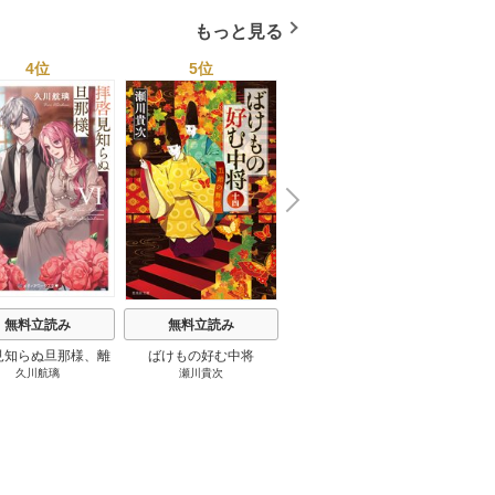
もっと見る
4位
5位
6位
N
x
e
t
無料立読み
無料立読み
無料立読み
見知らぬ旦那様、離
ばけもの好む中将
影まで愛して
結
久川航璃
瀬川貴次
影山優佳
していただきます