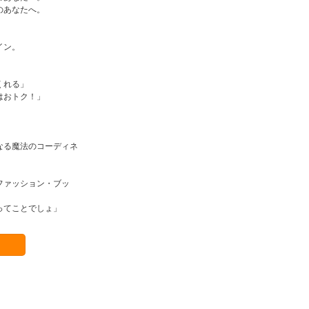
のあなたへ。
イン。
くれる」
はおトク！」
なる魔法のコーディネ
ファッション・ブッ
ってことでしょ」