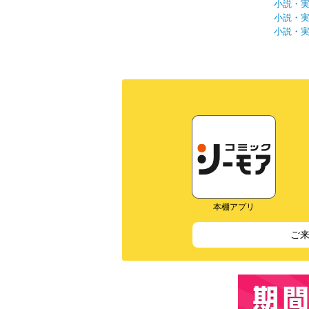
小説・
小説・
小説・
本棚アプリ
ご