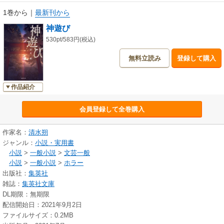
1巻から
｜
最新刊から
神遊び
530pt/583円(税込)
無料立読み
登録して購入
作品紹介
会員登録して全巻購入
作家名：
清水朔
ジャンル：
小説・実用書
小説
>
一般小説
>
文芸一般
小説
>
一般小説
>
ホラー
出版社：
集英社
雑誌：
集英社文庫
DL期限：無期限
配信開始日：2021年9月2日
ファイルサイズ：0.2MB