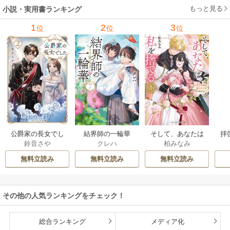
もっと見る
小説・実用書ランキング
1
2
3
位
位
位
公爵家の長女でし
結界師の一輪華
そして、あなたは
拝
鈴音さや
クレハ
柏みなみ
た
私を捨てる
様
無料立読み
無料立読み
無料立読み
その他の人気ランキングをチェック！
総合ランキング
メディア化