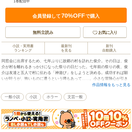
1巻配信中
70%OFF
会員登録して
で購入
無料立読み
お気に入り
小説・実用書
最新刊
新刊
ランキング
を見る
自動購入
同窓会に出席するため、七年ぶりに故郷の村を訪れた俊介。その日は、俊
介が村を離れるきっかけになった祭りの日だった。七年前の祭りの夜、俊
介は友達と五人で村に伝わる「神遊び」をしようと決める。成功すれば願
いが叶うが、怖いものに遭うという噂もあって……。小さな冒険心が引き
起こした悲劇、そして遺された者たちの後悔の行方は――。表題作ほか三
作品情報をもっと見る
編を収録。神と人をめぐる連作短編集。
一般小説
小説
ホラー
文芸一般