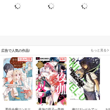
もっと見る
広告で人気の作品!
立読み増量
無料
俺だけレベルアッ
悪役令嬢はシナリ
夜伽の双子―贄姫
お