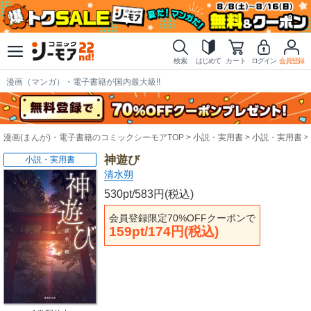
検索
はじめて
カート
ログイン
会員登録
漫画（マンガ）・電子書籍が国内最大級!!
漫画(まんが)・電子書籍のコミックシーモアTOP
小説・実用書
小説・実用書
神遊び
小説・実用書
清水朔
530pt/583円(税込)
会員登録限定70%OFFクーポンで
159pt/174円(税込)