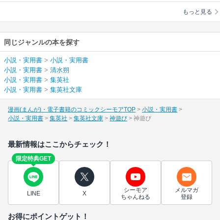
もっと見る
同じジャンルの本を探す
小説・実用書
>
小説・実用書
小説・実用書
>
清水朔
小説・実用書
>
集英社
小説・実用書
>
集英社文庫
漫画(まんが)・電子書籍のコミックシーモアTOP
小説・実用書
小説・実用書
集英社
集英社文庫
神遊び
神遊び
最新情報はここからチェック！
限定特典GET
シーモア
メルマガ
LINE
X
ちゃんねる
登録
お得にポイントゲット！