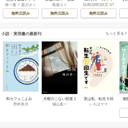
DUBU(REDICE ST
柊一葉
/
藍川さく
島袋ユミ
プな件
オを知らない ～乙
は二人の王子に愛
UDIO)
/
Chugong
/
ら
女ゲームの世界で
される―
無料立読み
無料立読み
無料立読み
h-goon
真実の恋を探しま
す！～
もっと見る
小説・実用書の最新刊
激
和カフェこよみ
月曜のこない部屋 1
実は私、転生９回
野村美月
城山真一
いろはママ
前
五月くんの夏のお
巻
生です マンガ
ー
もてなし 1巻
私の前世物語 1巻