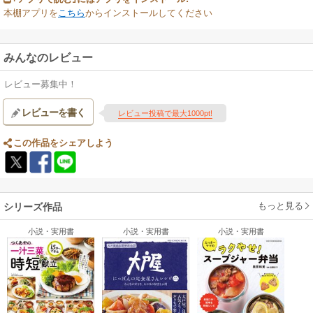
本棚アプリを
こちら
からインストールしてください
みんなのレビュー
レビュー募集中！
レビューを書く
レビュー投稿で最大1000pt!
この作品をシェアしよう
もっと見る
シリーズ作品
小説・実用書
小説・実用書
小説・実用書