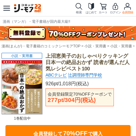
検索
はじめて
カート
ログイン
会員登録
漫画（マンガ）・電子書籍が国内最大級!!
漫画(まんが)・電子書籍のコミックシーモアTOP
小説・実用書
小説・実用書
上沼恵美子のおしゃべりクッキング
小説・実用書
日本一の絶品おかず 読者が選んだ人
気レシピベスト100
ABCテレビ
辻調理師専門学校
926pt/1,018円(税込)
会員登録限定70%OFFクーポンで
277pt/304円(税込)
1巻配信中
70%OFF
会員登録して
で購入