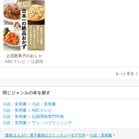
上沼恵美子のおしゃ
ABCテレビ
/
辻調理
べりクッキング 日本
師専門学校
一の絶品おかず 読者
もっと見る
が選んだ人気レシピ
ベスト100
同じジャンルの本を探す
小説・実用書
>
小説・実用書
小説・実用書
>
ABCテレビ
小説・実用書
>
辻調理師専門学校
小説・実用書
>
ワン・パブリッシング
漫画(まんが)・電子書籍のコミックシーモアTOP
小説・実用書