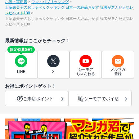
小説・実用書
ワン・パブリッシング
上沼恵美子のおしゃべりクッキング 日本一の絶品おかず 読者が選んだ人気レ
シピベスト100
上沼恵美子のおしゃべりクッキング 日本一の絶品おかず 読者が選んだ人気レ
シピベスト100
最新情報はここからチェック！
限定特典GET
シーモア
メルマガ
LINE
X
ちゃんねる
登録
お得にポイントゲット！
ご来店ポイント
シーモアでポイ活