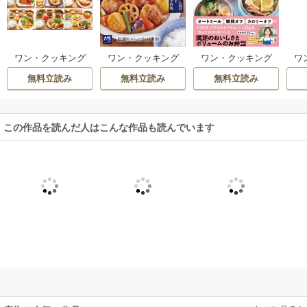
ワン・クッキング
ワン・クッキング
ワン・クッキング
ワ
ムック つくあやの
ムック 大戸屋 にっ
ムック たっきーマ
ム
無料立読み
無料立読み
無料立読み
一汁三菜時短献立
ぽんの定食屋さん
マのラクやせ！ ス
で
レシピ 最新決定版
ープジャー弁当
この作品を読んだ人はこんな作品も読んでいます