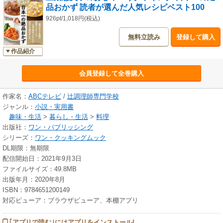
品おかず 読者が選んだ人気レシピベスト100
926pt/1,018円(税込)
無料立読み
登録して購入
作品紹介
会員登録して全巻購入
作家名：
ABCテレビ
/
辻調理師専門学校
ジャンル：
小説・実用書
趣味・生活
>
暮らし・生活
>
料理
出版社：
ワン・パブリッシング
シリーズ：
ワン・クッキングムック
DL期限：無期限
配信開始日：2021年9月3日
ファイルサイズ：49.8MB
出版年月：2020年8月
ISBN：9784651200149
対応ビューア：ブラウザビューア、本棚アプリ
｢アプリで読む｣にはアプリをインストール!