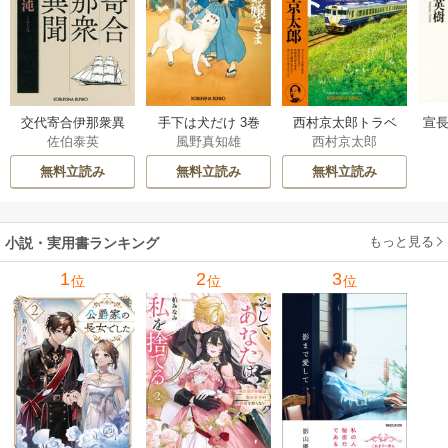
交代寄合伊那衆異
手下は犬だけ 3巻
西村京太郎トラベ
宣長
佐伯泰英
風野真知雄
西村京太郎
聞 15巻
ルミステリー・セ
レクション 2巻
無料立読み
無料立読み
無料立読み
もっと見る
小説・実用書ランキング
1
2
3
位
位
位