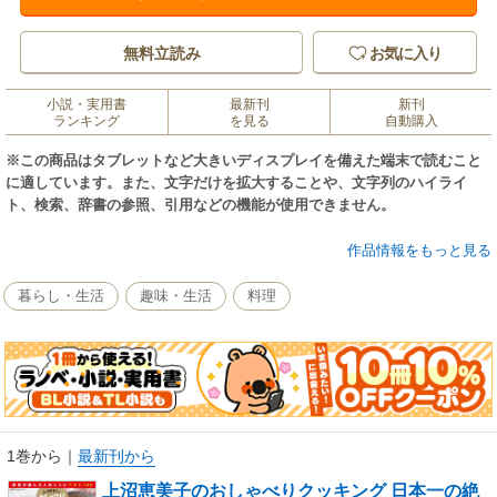
無料立読み
お気に入り
小説・実用書
最新刊
新刊
ランキング
を見る
自動購入
※この商品はタブレットなど大きいディスプレイを備えた端末で読むこと
に適しています。また、文字だけを拡大することや、文字列のハイライ
ト、検索、辞書の参照、引用などの機能が使用できません。
月刊テキスト「上沼恵美子のおしゃべりクッキング」９年間のレシピ約２
作品情報をもっと見る
２００の中から、毎号の読者ハガキのアンケートで特に人気の高かった肉
のおかず１００品を豚肉・鶏肉・牛肉など肉の種類別に紹介する。上沼恵
暮らし・生活
趣味・生活
料理
美子さんの「私のＢＥＳＴ３」も紹介。
1巻から
｜
最新刊から
上沼恵美子のおしゃべりクッキング 日本一の絶