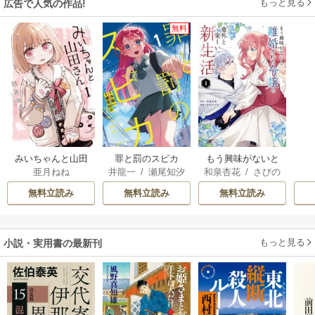
もっと見る
広告で人気の作品!
無料
みいちゃんと山田
罪と罰のスピカ
もう興味がないと
亜月ねね
井龍一
/
瀬尾知汐
和泉杏花
/
さびの
さん
離婚された令嬢の
ぶち
意外と楽しい新生
無料立読み
無料立読み
無料立読み
活
もっと見る
小説・実用書の最新刊