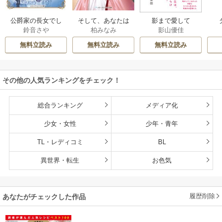
公爵家の長女でし
そして、あなたは
影まで愛して
鈴音さや
柏みなみ
影山優佳
た
私を捨てる
無料立読み
無料立読み
無料立読み
その他の人気ランキングをチェック！
総合ランキング
メディア化
少女・女性
少年・青年
TL・レディコミ
BL
異世界・転生
お色気
履歴削除
あなたがチェックした作品