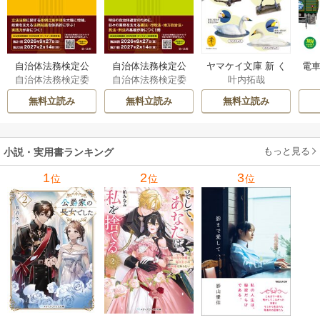
自治体法務検定公
自治体法務検定公
ヤマケイ文庫 新 く
電車
自治体法務検定委
自治体法務検定委
叶内拓哉
式テキスト 政策
式テキスト 基本
らべてわかる野鳥3
型
員会
員会
法務編 ２０２６
法務編 ２０２６
00 1巻
無料立読み
無料立読み
無料立読み
年度検定対応 1巻
年度検定対応 1巻
もっと見る
小説・実用書ランキング
1
2
3
位
位
位