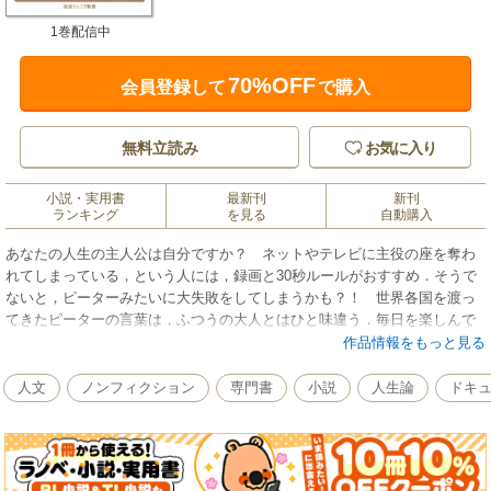
1巻配信中
70%OFF
会員登録して
で購入
無料立読み
お気に入り
小説・実用書
最新刊
新刊
ランキング
を見る
自動購入
あなたの人生の主人公は自分ですか？ ネットやテレビに主役の座を奪わ
れてしまっている，という人には，録画と30秒ルールがおすすめ．そうで
ないと，ピーターみたいに大失敗をしてしまうかも？！ 世界各国を渡っ
てきたピーターの言葉は，ふつうの大人とはひと味違う．毎日を楽しんで
生きるための実践的なアイデアが満載．
作品情報をもっと見る
人文
ノンフィクション
専門書
小説
人生論
ドキ