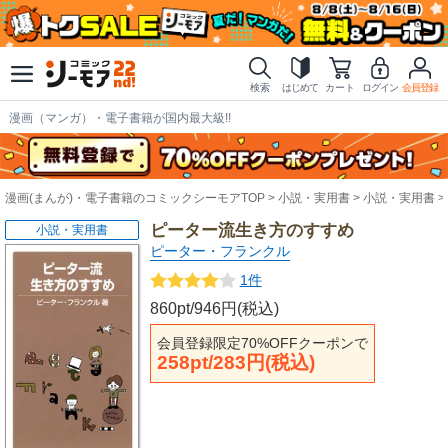
検索
はじめて
カート
ログイン
会員登録
漫画（マンガ）・電子書籍が国内最大級!!
漫画(まんが)・電子書籍のコミックシーモアTOP
小説・実用書
小説・実用書
ピーター流生き方のすすめ
小説・実用書
ピーター・フランクル
1件
860pt/946円(税込)
会員登録限定70%OFFクーポンで
258pt/283円(税込)