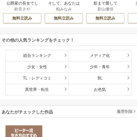
公爵家の長女でし
そして、あなたは
影まで愛して
鈴音さや
柏みなみ
影山優佳
た
私を捨てる
無料立読み
無料立読み
無料立読み
その他の人気ランキングをチェック！
総合ランキング
メディア化
少女・女性
少年・青年
TL・レディコミ
BL
異世界・転生
お色気
履歴削除
あなたがチェックした作品