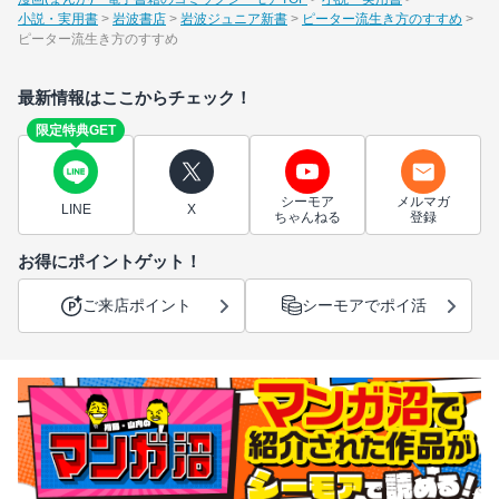
小説・実用書
岩波書店
岩波ジュニア新書
ピーター流生き方のすすめ
ピーター流生き方のすすめ
最新情報はここからチェック！
限定特典GET
シーモア
メルマガ
LINE
X
ちゃんねる
登録
お得にポイントゲット！
ご来店ポイント
シーモアでポイ活