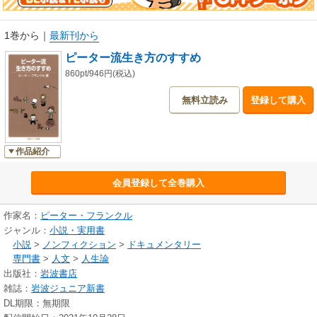
1巻から
｜
最新刊から
ピーター流生き方のすすめ
860pt/946円(税込)
無料立読み
登録して購入
作品紹介
会員登録して全巻購入
作家名：
ピーター・フランクル
ジャンル：
小説・実用書
小説
>
ノンフィクション
>
ドキュメンタリー
専門書
>
人文
>
人生論
出版社：
岩波書店
雑誌：
岩波ジュニア新書
DL期限：無期限