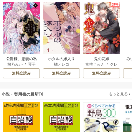
無料
公爵様、悪妻の私
ホタルの嫁入り
鬼の花嫁
み
桜乃みか
/
琴子
橘オレコ
富樫じゅん
/
クレ
はもう放っておい
ハ
てください
無料立読み
無料立読み
無料立読み
もっと見る
小説・実用書の最新刊