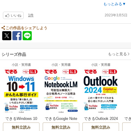
てもらえると指導する側としては助かります。
もっとみる▼
1件
2023年3月5日
いいね
この作品をシェアしよう
もっと見る
シリーズ作品
小説・実用書
小説・実用書
小説・実用書
できるWindows 10
できるGoogle Note
できるOutlook 2024
でき
→ 11 かんたん移行
bookLM 可能性は無
Copilot対応 Office 2
&Po
無料立読み
無料立読み
無料立読み
ガイド
限大！自分専用AI
024&Microsoft 365
Cop