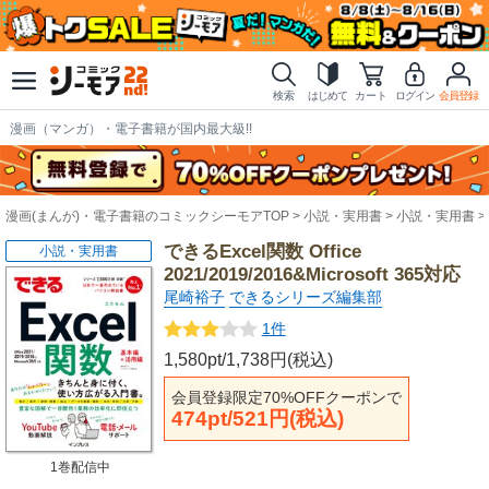
検索
はじめて
カート
ログイン
会員登録
漫画（マンガ）・電子書籍が国内最大級!!
漫画(まんが)・電子書籍のコミックシーモアTOP
小説・実用書
小説・実用書
できるExcel関数 Office
小説・実用書
2021/2019/2016&Microsoft 365対応
尾崎裕子
できるシリーズ編集部
1件
1,580pt/1,738円(税込)
会員登録限定70%OFFクーポンで
474pt/521円(税込)
1巻配信中