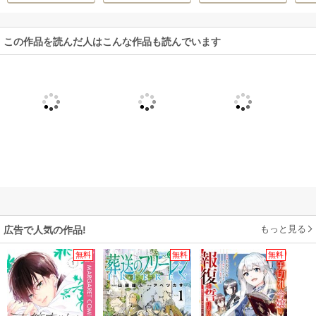
ノート活用法
版
024
この作品を読んだ人はこんな作品も読んでいます
もっと見る
広告で人気の作品!
無料
無料
無料