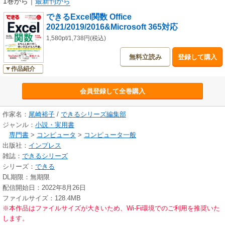
1巻から
｜
最新刊から
YouTube動画など、特典も充実しています。
できるExcel関数 Office
2021/2019/2016&Microsoft 365対応
■本書の対象読者
・Excel関数を初めて学ぶ人
1,580pt/1,738円(税込)
・仕事でExcelを使う人
無料立読み
登録して購入
・「Excelの作業をもっと効率化したい」と思っている人
・関数をもっと活用して、業務効率をよりアップさせたい人
作品紹介
■目次
会員登録して全巻購入
＜基本編＞
第1章 関数について知ろう
作家名：
尾崎裕子
/
できるシリーズ編集部
第2章 基本関数を使って表を作ろう
ジャンル：
小説・実用書
第3章 ビジネスに必須の関数をマスターしよう
専門書
>
コンピュータ
>
コンピュータ一般
＜活用編＞
出版社：
インプレス
第4章 データを参照・抽出する
雑誌：
できるシリーズ
第5章 条件に合わせてデータを集計する
シリーズ：
できる
第6章 データを変換・整形する
DL期限：無期限
第7章 日付や時刻を自在に扱う
配信開始日：2022年8月26日
第8章 データを分析・予測する
ファイルサイズ：128.4MB
第9章 表作成に役立つテクニック関数
※本作品はファイルサイズが大きいため、Wi-Fi環境でのご利用を推奨いた
します。