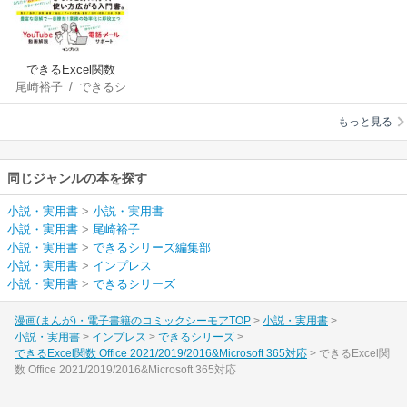
できるExcel関数
尾崎裕子
/
できるシ
Office
リーズ編集部
2021/2019/2016&Micr
もっと見る
osoft 365対応
同じジャンルの本を探す
小説・実用書
>
小説・実用書
小説・実用書
>
尾崎裕子
小説・実用書
>
できるシリーズ編集部
小説・実用書
>
インプレス
小説・実用書
>
できるシリーズ
漫画(まんが)・電子書籍のコミックシーモアTOP
小説・実用書
小説・実用書
インプレス
できるシリーズ
できるExcel関数 Office 2021/2019/2016&Microsoft 365対応
できるExcel関
数 Office 2021/2019/2016&Microsoft 365対応