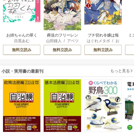
お姉ちゃんの翠く
葬送のフリーレン
ブチ切れ令嬢は報
ミ
目黒あむ
山田鐘人
/
アベツ
はぐれメタボ
/
お
ん
復を誓いました。
カサ
おのいも
/
昌未
無料立読み
無料立読み
無料立読み
もっと見る
小説・実用書の最新刊