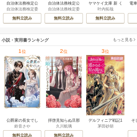
自治体法務検定公
自治体法務検定公
ヤマケイ文庫 新 く
電車
自治体法務検定委
自治体法務検定委
叶内拓哉
式テキスト 政策
式テキスト 基本
らべてわかる野鳥3
型
員会
員会
法務編 ２０２６
法務編 ２０２６
00 1巻
無料立読み
無料立読み
無料立読み
年度検定対応 1巻
年度検定対応 1巻
もっと見る
小説・実用書ランキング
1
2
3
位
位
位
公爵家の長女でし
拝啓見知らぬ旦那
そ
デルフィニア戦記1
鈴音さや
久川航璃
茅田砂胡
た
様、離婚していた
だきます
無料立読み
無料立読み