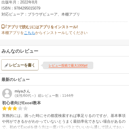
出版年月：2022年8月
ISBN：9784295015079
対応ビューア：ブラウザビューア、本棚アプリ
｢アプリで読む｣にはアプリをインストール!
本棚アプリを
こちら
からインストールしてください
みんなのレビュー
レビューを書く
レビュー投稿で最大1000pt!
最新のレビュー
miya
さん
(女性/60代～)
総レビュー数：1144件
初心者向けExcel教本
実務的には、困った時にその都度検索すれば事足りるのですが、基本事項
や何ができるかがわかっていないとうまく最効率化できない場合があるの
で、初めてExcelを使う方は一度パラパラとでいいから通しで読んでおい