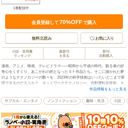
1巻配信中
70%OFF
会員登録して
で購入
無料立読み
お気に入り
小説・実用書
最新刊
新刊
ランキング
を見る
自動購入
漫画、アニメ、映画、テレビドラマ――昭和から平成の時代、観る者の好
奇心をくすぐり、あこがれの的となったＳＦ作品たち。そこに描かれた夢
のようなテクノロジーの数々を、2023年の科学技術はいったいどこまで実
現できるのだろうか？ ネットワークテクノロジー、自動運転化技術、Ａ
Ｉ技術、ロボット工学、太陽エネルギーの運用、音声認識技術など、テク
作品情報をもっと見る
ノロジーの現在地を、名作を振り返りながら検証していく。
サブカル・エンタメ
ノンフィクション
趣味・生活
小説