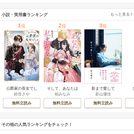
もっと見る
小説・実用書ランキング
1
2
3
位
位
位
公爵家の長女でし
そして、あなたは
影まで愛して
鈴音さや
柏みなみ
影山優佳
た
私を捨てる
無料立読み
無料立読み
無料立読み
その他の人気ランキングをチェック！