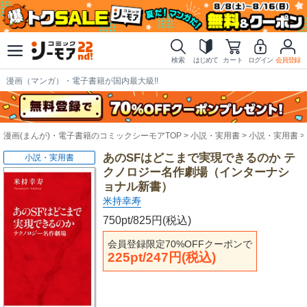
検索
はじめて
カート
ログイン
会員登録
漫画（マンガ）・電子書籍が国内最大級!!
漫画(まんが)・電子書籍のコミックシーモアTOP
小説・実用書
小説・実用書
あのSFはどこまで実現できるのか テ
小説・実用書
クノロジー名作劇場（インターナシ
ョナル新書）
米持幸寿
750pt/825円(税込)
会員登録限定70%OFFクーポンで
225pt/247円(税込)