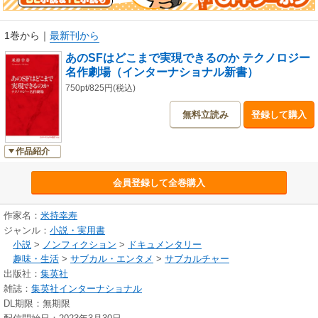
1巻から
｜
最新刊から
あのSFはどこまで実現できるのか テクノロジー
名作劇場（インターナショナル新書）
750pt/825円(税込)
無料立読み
登録して購入
作品紹介
会員登録して全巻購入
作家名：
米持幸寿
ジャンル：
小説・実用書
小説
>
ノンフィクション
>
ドキュメンタリー
趣味・生活
>
サブカル・エンタメ
>
サブカルチャー
出版社：
集英社
雑誌：
集英社インターナショナル
DL期限：無期限