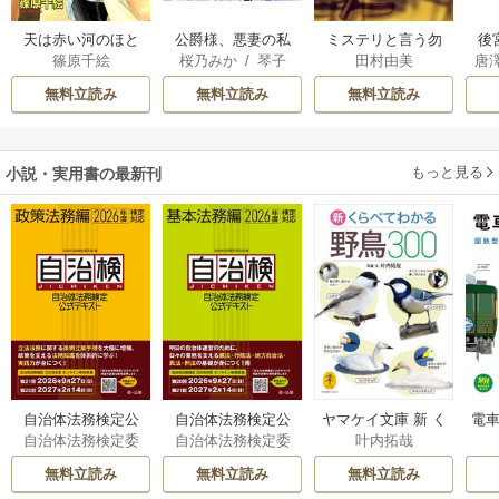
天は赤い河のほと
公爵様、悪妻の私
ミステリと言う勿
後
篠原千絵
桜乃みか
/
琴子
田村由美
唐
り
はもう放っておい
れ
は
てください
無料立読み
無料立読み
無料立読み
もっと見る
小説・実用書の最新刊
自治体法務検定公
自治体法務検定公
ヤマケイ文庫 新 く
電車
自治体法務検定委
自治体法務検定委
叶内拓哉
式テキスト 政策
式テキスト 基本
らべてわかる野鳥3
型
員会
員会
法務編 ２０２６
法務編 ２０２６
00 1巻
無料立読み
無料立読み
無料立読み
年度検定対応 1巻
年度検定対応 1巻