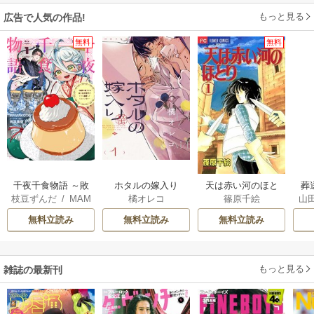
もっと見る
広告で人気の作品!
無料
無料
千夜千食物語 ～敗
ホタルの嫁入り
天は赤い河のほと
葬
枝豆ずんだ
/
MAM
橘オレコ
篠原千絵
山
国の姫ですが氷の
り
AKOTO
/
鴉羽凛燈
皇子殿下がどうも
無料立読み
無料立読み
無料立読み
溺愛してくれてい
ます～
もっと見る
雑誌の最新刊