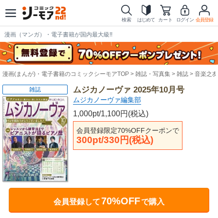
検索
はじめて
カート
ログイン
会員登録
漫画（マンガ）・電子書籍が国内最大級!!
漫画(まんが)・電子書籍のコミックシーモアTOP
雑誌・写真集
雑誌
音楽之友
ムジカノーヴァ 2025年10月号
雑誌
ムジカノーヴァ編集部
1,000pt/1,100円(税込)
会員登録限定70%OFFクーポンで
300pt/330円(税込)
70%OFF
会員登録して
で購入