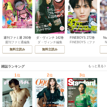
N
週刊ファミ通 260巻
ダ・ヴィンチ 142巻
FINEBOYS 272巻
週刊ファミ通編集
ダ・ヴィンチ編集
FINEBOYS（ファ
部
部
インボーイズ）編
無料立読み
無料立読み
集部
もっと見る
雑誌ランキング
1
2
3
位
位
位