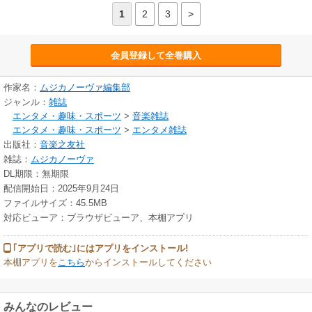
1
2
3
>
会員登録して全巻購入
作家名：
ムジカノーヴァ編集部
ジャンル：
雑誌
エンタメ・趣味・スポーツ
>
音楽雑誌
エンタメ・趣味・スポーツ
>
エンタメ雑誌
出版社：
音楽之友社
雑誌：
ムジカノーヴァ
DL期限：無期限
配信開始日：2025年9月24日
ファイルサイズ：45.5MB
対応ビューア：ブラウザビューア、本棚アプリ
｢アプリで読む｣にはアプリをインストール!
本棚アプリを
こちら
からインストールしてください
みんなのレビュー