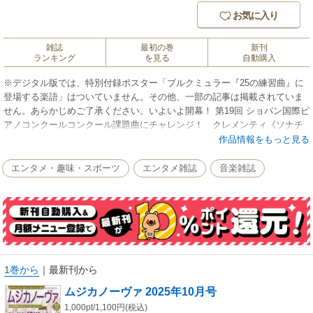
お気に入り
雑誌
最初の巻
新刊
ランキング
を見る
自動購入
※デジタル版では、特別付録ポスター「ブルクミュラー『25の練習曲』に
登場する楽語」はついていません。その他、一部の記事は掲載されていま
せん。あらかじめご了承ください。いよいよ開幕！ 第19回 ショパン国際ピ
アノコンクールコンクール課題曲にチャレンジ！ クレメンティ《ソナチ
ネ》Op.36-6 第１楽章（赤松林太郎）コンクール課題曲にチャレンジ！
作品情報をもっと見る
解説 （赤松林太郎）ムジカノーヴァ最終号の特集は「ピアニストが語るピ
アノ歴」もくじInterview 反田恭平Interview 角野隼斗Interview 福間洸太朗
エンタメ・趣味・スポーツ
エンタメ雑誌
音楽雑誌
Interview 亀井聖矢ムジカノーヴァ・トークルーム 振り返り編（松枝由紀子
／荒木淑子）ムジカノーヴァからのお知らせムジカノーヴァ最終号に寄せ
て①（小原 孝）ムジカノーヴァ最終号に寄せて②（轟 千尋）ムジカノーヴ
ァ最終号に寄せて③（春畑セロリ）Report カワイ・ピアノマスタークラス
（上田弘子）Report 盛夏に沸いた２つのコンクール（上田弘子）Report ピ
ティナ・ピアノコンペティション 特級ファイナル（東 ゆか）Report ピア
ノランドフェスティバル2025 vol.26（豊永泰子）Report 樹原涼子氏による
1巻から
｜
最新刊から
「シューマン《子どもの情景》の勉強会」（正鬼奈保）ブルクミュラーク
ムジカノーヴァ 2025年10月号
リニック（奈良井巳城）ピアノにつながる ３歳からのプレレッスン（菊
池悦子）脳神経内科医のピアニストが解説 知っておきたい ピアノ演奏に
1,000pt/1,100円(税込)