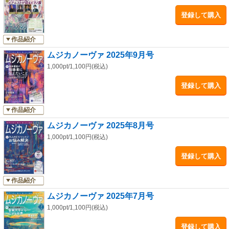
おける脳と身体のしくみ（上杉春雄）「４スタンス理論」で探る違和感の
登録して購入
ない弾き方（泉谷地春）演奏会批評 2025/6/4～21（雨宮さくら、原 明美、
横原千史）いつものレッスンに活かせる 導入教本のやさしいアナリーゼ
（有泉久美子）小学生から学べる みけねこ先生のやさしい楽典講座（菅
作品紹介
原真理子）奏者に聞く 須田美穂著者に聞く 豊島奈里ムジカ通信／レッ
ムジカノーヴァ 2025年9月号
スンこぼれ話（横田明子）ＣＤ＆ＢＯＯＫ（長井進之介）ムジカノーヴァ
1,000pt/1,100円(税込)
連載執筆者を深掘り！ Ｑ＆Ａコーナー今月の表紙の絵（引地 渉）・奥付
登録して購入
作品紹介
ムジカノーヴァ 2025年8月号
1,000pt/1,100円(税込)
登録して購入
作品紹介
ムジカノーヴァ 2025年7月号
1,000pt/1,100円(税込)
登録して購入