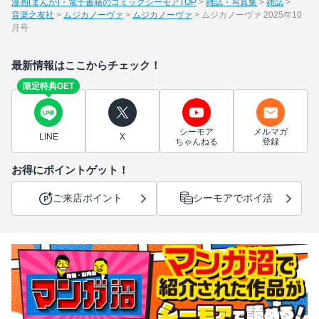
漫画(まんが)・電子書籍のコミックシーモアTOP
雑誌・写真集
雑誌
音楽之友社
ムジカノーヴァ
ムジカノーヴァ
ムジカノーヴァ 2025年10
月号
最新情報はここからチェック！
限定特典GET
シーモア
メルマガ
LINE
X
ちゃんねる
登録
お得にポイントゲット！
ご来店ポイント
シーモアでポイ活