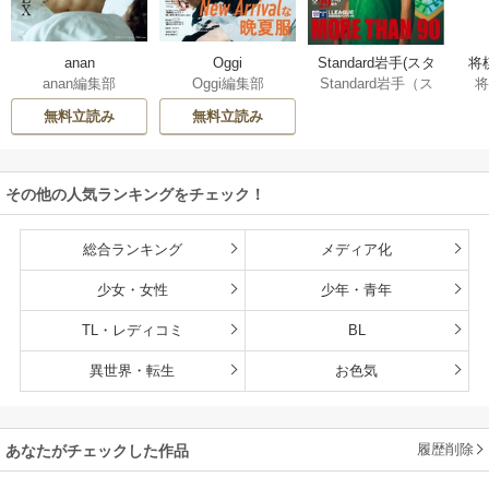
anan
Oggi
Standard岩手(スタ
将
anan編集部
Oggi編集部
Standard岩手（ス
ンダード岩手)
タンダード岩手）
無料立読み
無料立読み
編集部
その他の人気ランキングをチェック！
総合ランキング
メディア化
少女・女性
少年・青年
TL・レディコミ
BL
異世界・転生
お色気
履歴削除
あなたがチェックした作品