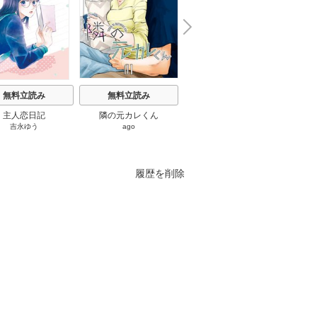
N
x
e
t
無料立読み
無料立読み
無料立読み
主人恋日記
隣の元カレくん
もう興味がないと離婚さ
さよう
吉永ゆう
ago
和泉杏花
/
さびのぶち
片
れた令嬢の意外と楽しい
活 ～
新生活
けてき
履歴を削除