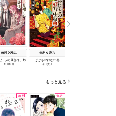
N
x
e
t
無料立読み
無料立読み
無料立読み
見知らぬ旦那様、離
ばけもの好む中将
影まで愛して
結
久川航璃
瀬川貴次
影山優佳
していただきます
もっと見る
無料
無料