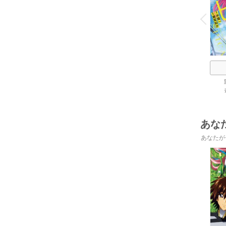
o
v
P
r
e
i
u
あな
あなたが