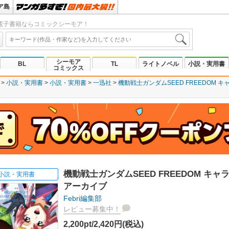
ア島
電子書籍ならコミックシーモア！
シーモア
BL
TL
ライトノベル
小説・実用書
コミックス
小説・実用書
小説・実用書
一迅社
機動戦士ガンダムSEED FREEDOM 
機動戦士ガンダムSEED FREEDOM キャ
小説・実用書
アーカイブ
Febri編集部
レビュー募集中！
2,200pt/2,420円(税込)