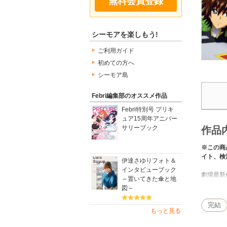
無料会員登録
シーモアを楽しもう!
ご利用ガイド
初めての方へ
シーモア島
Febri編集部のオススメ作品
Febri特別号 プリキ
ュア15周年アニバー
サリーブック
作品
※この商
イト、検
伊達さゆりフォト＆
インタビューブック
劇場最新
～置いてきた傘と地
出しの設
図～
（内容紹
完結
もっと見る
・18ペ