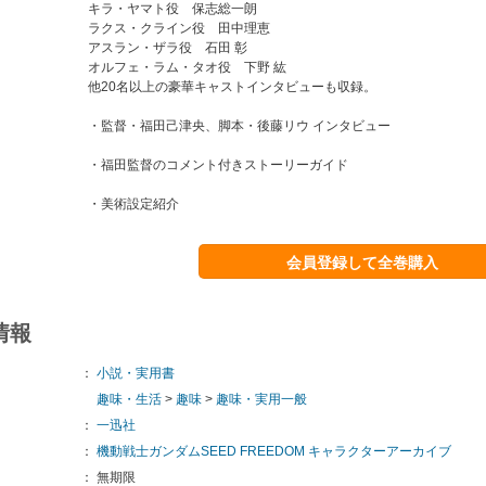
キラ・ヤマト役 保志総一朗
ラクス・クライン役 田中理恵
アスラン・ザラ役 石田 彰
オルフェ・ラム・タオ役 下野 紘
他20名以上の豪華キャストインタビューも収録。
・監督・福田己津央、脚本・後藤リウ インタビュー
・福田監督のコメント付きストーリーガイド
・美術設定紹介
会員登録して全巻購入
情報
：
小説・実用書
趣味・生活
>
趣味
>
趣味・実用一般
：
一迅社
：
機動戦士ガンダムSEED FREEDOM キャラクターアーカイブ
：
無期限