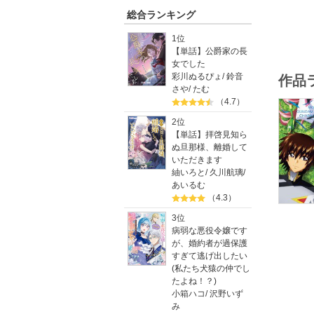
・貴重な
総合ランキング
・キャス
1位
キラ・ヤ
【単話】公爵家の長
ラクス・
女でした
アスラン
彩川ぬるぴょ
/
鈴音
作品
オルフェ
さや
/
たむ
他20名
（4.7）
・監督・
2位
【単話】拝啓見知ら
・福田監
ぬ旦那様、離婚して
いただきます
・美術設
紬いろと
/
久川航璃
/
あいるむ
（4.3）
3位
病弱な悪役令嬢です
が、婚約者が過保護
すぎて逃げ出したい
(私たち犬猿の仲でし
たよね！？)
小箱ハコ
/
沢野いず
み