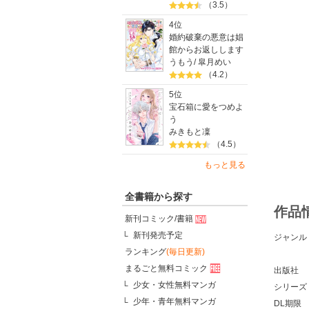
（3.5）
4位
婚約破棄の悪意は娼
館からお返しします
うもう
/
皐月めい
（4.2）
5位
宝石箱に愛をつめよ
う
みきもと凜
（4.5）
もっと見る
全書籍から探す
作品
新刊コミック/書籍
新刊発売予定
ジャンル
ランキング
(毎日更新)
まるごと無料コミック
出版社
少女・女性無料マンガ
シリーズ
少年・青年無料マンガ
DL期限