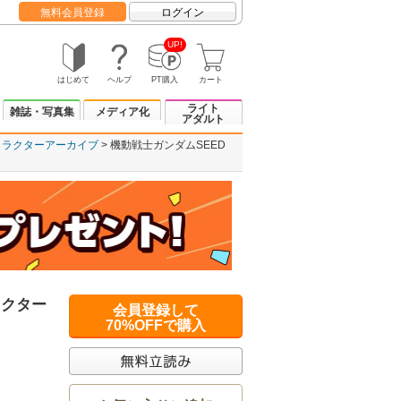
無料会員登録
ログイン
UP!
はじめて
ヘルプ
PT購入
カート
ライト
雑誌・写真集
メディア化
アダルト
キャラクターアーカイブ
機動戦士ガンダムSEED
ラクター
会員登録して
70%OFFで購入