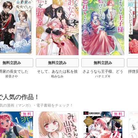
s
無料立読み
無料立読み
無料立読み
爵家の長女でした
そして、あなたは私を捨
さようなら王子様、どう
拝啓
鈴音さや
柏みなみ
ハナミズキ
てる
か私のことは忘れてくだ
婚
さい
で人気の作品！
気の漫画（マンガ）・電子書籍をチェック！
無料
無料
s