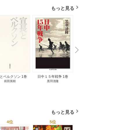
もっと見る
N
x
e
t
とベルクソン 1巻
日中１５年戦争 1巻
無料立読み
前田英樹
黒羽清隆
向島物語 1巻
便り屋
小杉健治
もっと見る
4位
5位
6位