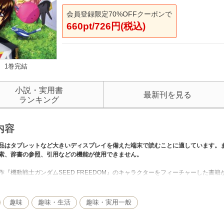
会員登録限定70%OFFクーポンで
660pt/726円(税込)
1巻完結
小説・実用書
最新刊を見る
ランキング
内容
品はタブレットなど大きいディスプレイを備えた端末で読むことに適しています。
索、辞書の参照、引用などの機能が使用できません。
作『機動戦士ガンダムSEED FREEDOM』のキャラクターをフィーチャーした書
定資料やキャスト＆スタッフインタビューをたっぷりと掲載。カバーイラストは描
介）
趣味
趣味・生活
趣味・実用一般
ージの大ボリュームイラストギャラリー