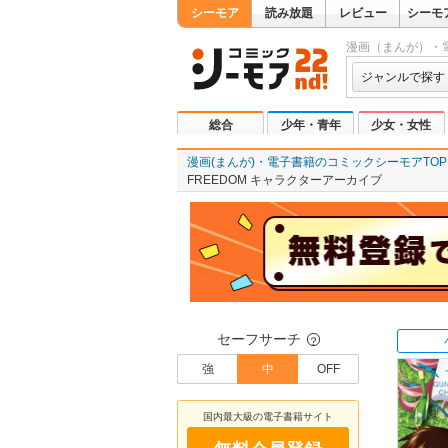
シーモア
読み放題
レビュー
シーモ
漫画（まんが）・
ジャンルで探す
総合
少年・青年
少女・女性
漫画(まんが)・電子書籍のコミックシーモアTOP
FREEDOM キャラクターアーカイブ
セーフサーチ
？
強
中
OFF
国内最大級の電子書籍サイト