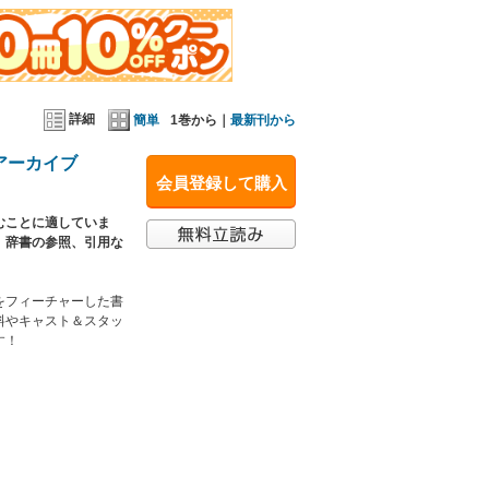
詳細
簡単
1巻から｜
最新刊から
ーアーカイブ
会員登録して購入
むことに適していま
、辞書の参照、引用な
ーをフィーチャーした書
料やキャスト＆スタッ
す！