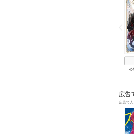
o
v
P
r
e
i
u
公
広告
広告で人