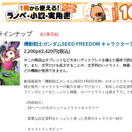
設定資料をたっぷりと使った充実のキャラクター紹介
トインタビュー
マト役 保志総一朗
クライン役 田中理恵
・ザラ役 石田 彰
ラインナップ
・ラム・タオ役 下野 紘
全1巻完結
以上の豪華キャストインタビューも収録。
機動戦士ガンダムSEED FREEDOM キャラクタ
福田己津央、脚本・後藤リウ インタビュー
2,200pt/2,420円(税込)
督のコメント付きストーリーガイド
※この商品はタブレットなど大きいディスプレイを備えた端末で読
す。また、文字だけを拡大することや、文字列のハイライト、検索
定紹介
どの機能が使用できません。
劇場最新作『機動戦士ガンダムSEED FREEDOM』のキャラクタ
籍が発売！キャラクターの魅力を掘り下げるべく、初出しの設定資
フインタビューをたっぷりと掲載。カバーイラストは描き下ろしで
（内容紹介）
・18ページの大ボリュームイラストギャラリー
・貴重な設定資料をたっぷりと使った充実のキャラクター紹介
・キャストインタビュー