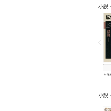
小説
o
v
P
r
e
i
u
交代
小説