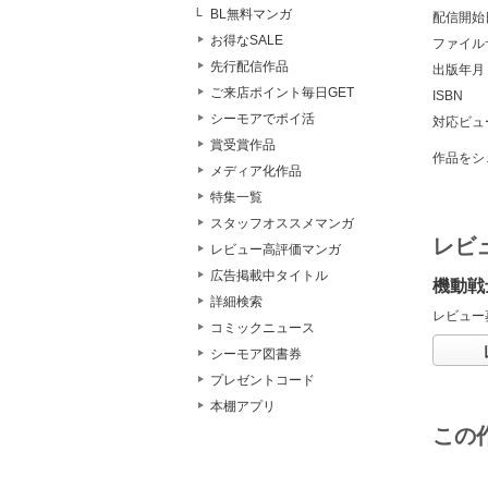
BL無料マンガ
配信開始
お得なSALE
ファイル
先行配信作品
出版年月
ご来店ポイント毎日GET
ISBN
シーモアでポイ活
対応ビュ
賞受賞作品
作品をシ
メディア化作品
特集一覧
スタッフオススメマンガ
レビ
レビュー高評価マンガ
広告掲載中タイトル
機動戦
詳細検索
レビュー
コミックニュース
シーモア図書券
プレゼントコード
本棚アプリ
この