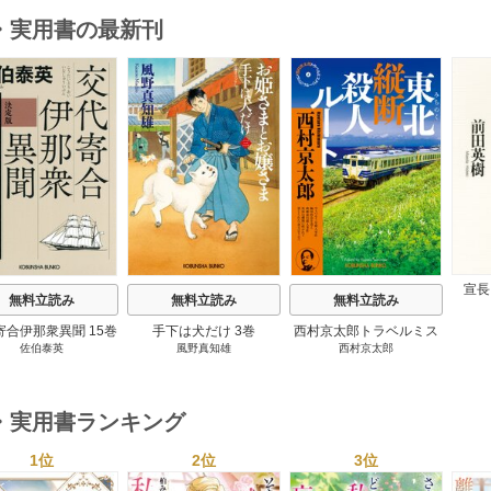
・実用書の最新刊
s
宣長
無料立読み
無料立読み
無料立読み
寄合伊那衆異聞 15巻
手下は犬だけ 3巻
西村京太郎トラベルミス
佐伯泰英
風野真知雄
西村京太郎
テリー・セレクション 2
巻
・実用書ランキング
1位
2位
3位