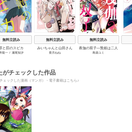
無料立読み
無料立読み
無料立読み
罪と罰のスピカ
みいちゃんと山田さん
夜伽の双子―贄姫は二人
井龍一
/
瀬尾知汐
亜月ねね
島袋ユミ
の王子に愛される―
たがチェックした作品
チェックした漫画（マンガ）・電子書籍はこちら♪