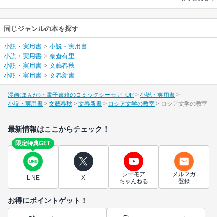
同じジャンルの本を探す
小説・実用書
>
小説・実用書
小説・実用書
>
奈倉有里
小説・実用書
>
文藝春秋
小説・実用書
>
文春新書
漫画(まんが)・電子書籍のコミックシーモアTOP
小説・実用書
小説・実用書
文藝春秋
文春新書
ロシア文学の教室
ロシア文学の教室
最新情報はここからチェック！
限定特典GET
シーモア
メルマガ
LINE
X
ちゃんねる
登録
お得にポイントゲット！