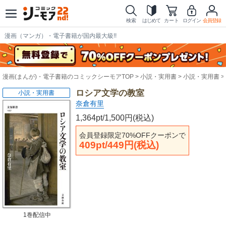
検索
はじめて
カート
ログイン
会員登録
漫画（マンガ）・電子書籍が国内最大級!!
漫画(まんが)・電子書籍のコミックシーモアTOP
小説・実用書
小説・実用書
ロシア文学の教室
小説・実用書
奈倉有里
1,364pt/1,500円(税込)
会員登録限定70%OFFクーポンで
409pt/449円(税込)
1巻配信中