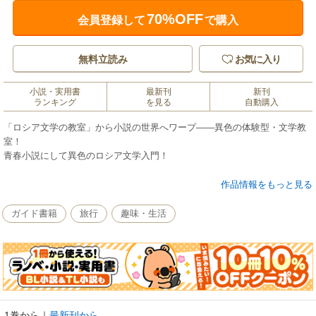
70%OFF
会員登録して
で購入
無料立読み
お気に入り
小説・実用書
最新刊
新刊
ランキング
を見る
自動購入
「ロシア文学の教室」から小説の世界へワープ――異色の体験型・文学教
室！
青春小説にして異色のロシア文学入門！
「この授業では、あなたという読者を主体とし、ロシア文学を素材として
作品情報をもっと見る
体験することによって、社会とは、愛とは何かを考えます」
山を思わせる初老の教授が、学生たちをいっぷう変わった「体験型」の授
ガイド書籍
旅行
趣味・生活
業へといざなう。
小説を読み出すと没頭して周りが見えなくなる湯浦葵（ゆうら・あお
い）、
中性的でミステリアス、洞察力の光る新名翠（にいな・みどり）、発言に
躊躇のない天才型の入谷陸（いりや・りく）。「ユーラ、ニーナ、イリ
ヤ」と呼ばれる三人が参加する授業で取り上げられるのは、ゴーゴリ『ネ
1巻から
｜
最新刊から