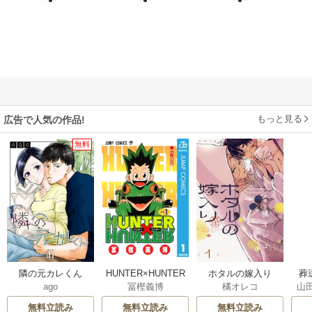
もっと見る
広告で人気の作品!
無料
隣の元カレくん
HUNTER×HUNTER
ホタルの嫁入り
葬
ago
冨樫義博
橘オレコ
山
モノクロ版
無料立読み
無料立読み
無料立読み