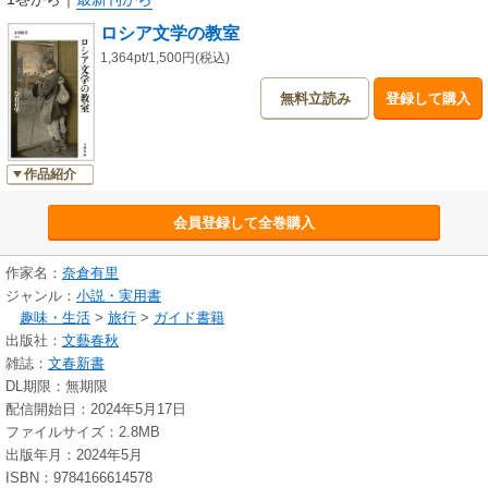
フスキイ大通り』、ドストエフスキー『白夜』、トルストイ『復活』など
ロシア文学の教室
才能が花開いた19世紀のロシア文学だ。
1,364pt/1,500円(税込)
社会とはなにか、愛とはなにか？
無料立読み
登録して購入
この戦争の時代を考えるよすがをロシア文学者・翻訳者の著者が真摯に描
く
「ロシア文学の教室」。
作品紹介
【取り上げる作品】
ニコライ・ゴーゴリ『ネフスキイ大通り』
会員登録して全巻購入
アレクサンドル・プーシキン『盗賊の兄弟』と抒情詩
フョードル・ドストエフスキー『白夜』
作家名：
奈倉有里
アレクサンドル・ゲルツェン『向こう岸から』
ジャンル：
小説・実用書
ミハイル・レーモンルトフ『悪魔』
趣味・生活
>
旅行
>
ガイド書籍
イワン・ゴンチャロフ『オブローモフ』
イワン・ツルゲーネフ『父と子』
出版社：
文藝春秋
ニコライ・ネクラ―ソフ『ロシヤは誰に住みよいか』
雑誌：
文春新書
アントン・チェーホフ『初期短編集』
DL期限：無期限
マクシム・ゴーリキー『どん底』
配信開始日：2024年5月17日
フセーヴォロド・ガルシン「アッタレーア・プリンケプス」
ファイルサイズ：2.8MB
レフ・トルストイ『復活』
出版年月：2024年5月
ISBN：9784166614578