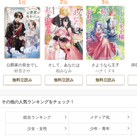
1
2
3
位
位
位
公爵家の長女でし
そして、あなたは
さようなら王子
拝
鈴音さや
柏みなみ
ハナミズキ
た
私を捨てる
様、どうか私のこ
様
とは忘れてくださ
無料立読み
無料立読み
無料立読み
い
その他の人気ランキングをチェック！
総合ランキング
メディア化
少女・女性
少年・青年