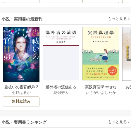
もっと見る
小説・実用書の最新刊
部外者の流儀ある
実践真理學 幸せな
蟲祓いの宦官師弟 2
あ
花畑秀人
いさがいよしたか
小野はるか
日、三木たかしの5
お金の使い方編 1巻
巻
せ
000曲を託されたぼ
無料立読み
くは、いかにして
その価値を最大化
したか 1巻
もっと見る
小説・実用書ランキング