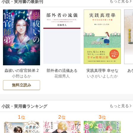
もっと見る
小説・実用書の最新刊
部外者の流儀ある
実践真理學 幸せな
蟲祓いの宦官師弟 2
あ
花畑秀人
いさがいよしたか
小野はるか
日、三木たかしの5
お金の使い方編 1巻
巻
せ
000曲を託されたぼ
無料立読み
くは、いかにして
その価値を最大化
したか 1巻
もっと見る
小説・実用書ランキング
1
2
3
位
位
位