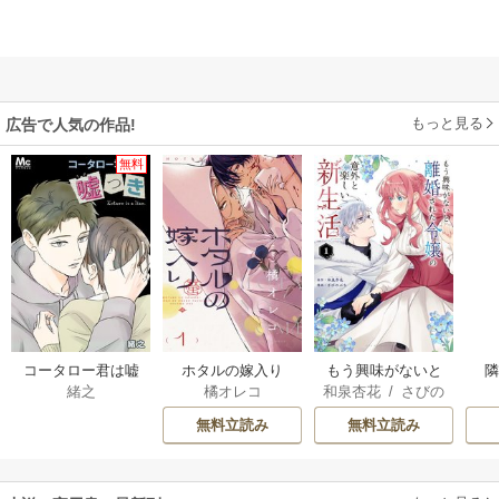
もっと見る
広告で人気の作品!
無料
コータロー君は嘘
ホタルの嫁入り
もう興味がないと
緒之
橘オレコ
和泉杏花
/
さびの
つき【タテヨミ】
離婚された令嬢の
ぶち
意外と楽しい新生
無料立読み
無料立読み
活