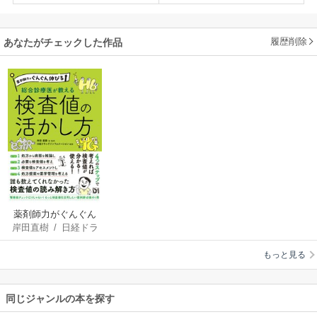
履歴削除
あなたがチェックした作品
薬剤師力がぐんぐん
岸田直樹
/
日経ドラ
伸びる 総合診療医が
ッグインフォメーシ
教える検査値の活か
もっと見る
ョン
し方
同じジャンルの本を探す