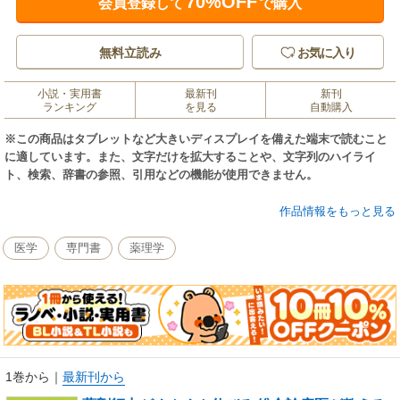
70%OFF
会員登録して
で購入
無料立読み
お気に入り
小説・実用書
最新刊
新刊
ランキング
を見る
自動購入
※この商品はタブレットなど大きいディスプレイを備えた端末で読むこと
に適しています。また、文字だけを拡大することや、文字列のハイライ
ト、検索、辞書の参照、引用などの機能が使用できません。
薬局において、患者が持参した血液検査や尿検査などの臨床検査結果を薬
作品情報をもっと見る
剤師が目にする機会が増えています。しかし、検査結果の読み解き方や薬
学管理への生かし方に関して、苦手意識を抱いている薬剤師は少なくあり
医学
専門書
薬理学
ません。本書では、（1）処方から病態を推論する、（2）必要な検査値を
考える、（3）検査値をアセスメントする、（4）医師への提案や薬学的管
理を考える――という4つのステップに沿って、臨床現場で検査値を活用す
るノウハウを、総合診療医である岸田直樹氏が解説します。
岸田氏は、2020年9月号から23年7月号まで、月刊誌「日経ドラッグイン
フォメーション プレミアム版」（日経DI プレミアム版）で連載していた人
気コラム「4つのステップで考えるDr.岸田の検査値の生かし方」でもおな
1巻から
｜
最新刊から
じみのドクターです。