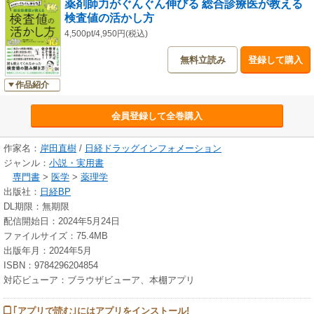
薬剤師力がぐんぐん伸びる 総合診療医が教える
本書では、同連載のエッセンスを取り入れつつ、前述の4つのステップの
検査値の活かし方
考え方の他、疾患・病態別に押さえるべき検査値・データの読み方も網
羅。臨床検査値に“強く”なりたい薬剤師必読の一冊です。
4,500pt/4,950円(税込)
無料立読み
登録して購入
作品紹介
会員登録して全巻購入
作家名：
岸田直樹
/
日経ドラッグインフォメーション
ジャンル：
小説・実用書
専門書
>
医学
>
薬理学
出版社：
日経BP
DL期限：無期限
配信開始日：2024年5月24日
ファイルサイズ：75.4MB
出版年月：2024年5月
ISBN：9784296204854
対応ビューア：ブラウザビューア、本棚アプリ
｢アプリで読む｣にはアプリをインストール!