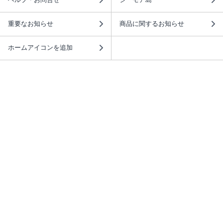
重要なお知らせ
商品に関するお知らせ
ホームアイコンを追加
本棚アプリを無料ダウンロード！
本棚アプリについて
このサイトについて
推奨環境
利用規約
ISBN検索
プライバシーポリシー
情報セキュリティーポリシー
特定商取引法に基づく表示
安心してお使いいただくために
ABJマークは、この電子書店・電子書籍配信サービスが、 著作権者からコンテ
ンツ使用許諾を得た正規版配信サービスであることを示す登録商標（登録番号
第6091713号）です。 詳しくは［ABJマーク］または［電子出版制作・流通協
議会］で検索してください。
(C)NTTソルマーレ