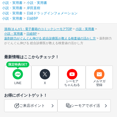
小説・実用書
>
小説・実用書
小説・実用書
>
岸田直樹
小説・実用書
>
日経ドラッグインフォメーション
小説・実用書
>
日経BP
漫画(まんが)・電子書籍のコミックシーモアTOP
小説・実用書
小説・実用書
日経BP
薬剤師力がぐんぐん伸びる 総合診療医が教える検査値の活かし方
薬剤師力
がぐんぐん伸びる 総合診療医が教える検査値の活かし方
最新情報はここからチェック！
限定特典GET
シーモア
メルマガ
LINE
X
ちゃんねる
登録
お得にポイントゲット！
ご来店ポイント
シーモアでポイ活