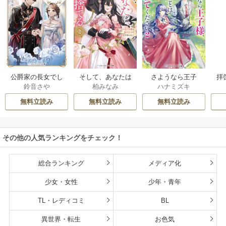
公爵家の長女でし
そして、あなたは
さようなら王子
拝
鈴音さや
柏みなみ
ハナミズキ
た
私を捨てる
様、どうか私のこ
様
とは忘れてくださ
無料立読み
無料立読み
無料立読み
い
その他の人気ランキングをチェック！
総合ランキング
メディア化
少女・女性
少年・青年
TL・レディコミ
BL
異世界・転生
お色気