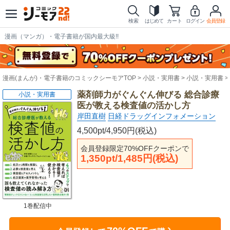
検索
はじめて
カート
ログイン
会員登録
漫画（マンガ）・電子書籍が国内最大級!!
漫画(まんが)・電子書籍のコミックシーモアTOP
小説・実用書
小説・実用書
薬剤師力がぐんぐん伸びる 総合診療
小説・実用書
医が教える検査値の活かし方
岸田直樹
日経ドラッグインフォメーション
4,500pt/4,950円(税込)
会員登録限定70%OFFクーポンで
1,350pt/1,485円(税込)
1巻配信中