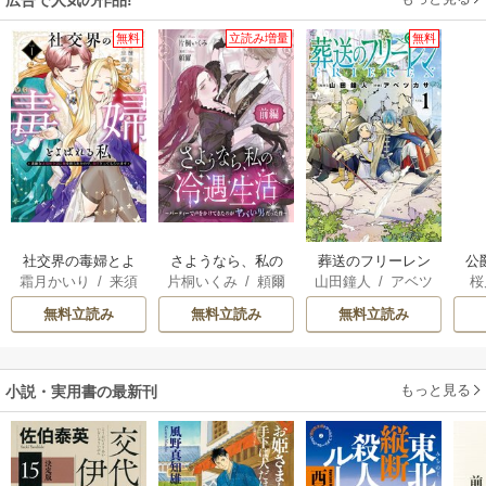
広告で人気の作品!
無料
立読み増量
無料
社交界の毒婦とよ
さようなら、私の
葬送のフリーレン
公
霜月かいり
/
来須
片桐いくみ
/
頼爾
山田鐘人
/
アベツ
桜
ばれる私～素敵な
冷遇生活 ～パーテ
は
みかん
カサ
辺境伯令息に腕を
ィーで声をかけて
無料立読み
無料立読み
無料立読み
折られたので、責
きたのがヤバい男
任とってもらいま
だった件
す～
もっと見る
小説・実用書の最新刊