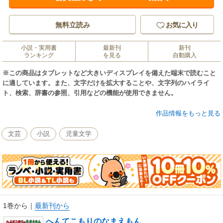
無料立読み
お気に入り
小説・実用書
最新刊
新刊
ランキング
を見る
自動購入
※この商品はタブレットなど大きいディスプレイを備えた端末で読むこと
に適しています。また、文字だけを拡大することや、文字列のハイライ
ト、検索、辞書の参照、引用などの機能が使用できません。
なまえもんという妙なやつに食べられてしまった、ぼさこうとうるりんぞ
作品情報をもっと見る
を助けだす仲よし４人組。うまく逃げることができるのか？
文芸
小説
児童文学
1巻から
｜
最新刊から
へんてこもりのなまえもん