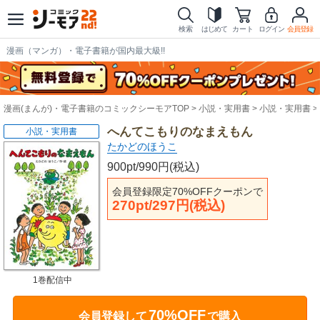
検索
はじめて
カート
ログイン
会員登録
漫画（マンガ）・電子書籍が国内最大級!!
漫画(まんが)・電子書籍のコミックシーモアTOP
小説・実用書
小説・実用書
へんてこもりのなまえもん
小説・実用書
たかどのほうこ
900pt/990円(税込)
会員登録限定70%OFFクーポンで
270pt/297円(税込)
1巻配信中
70%OFF
会員登録して
で購入