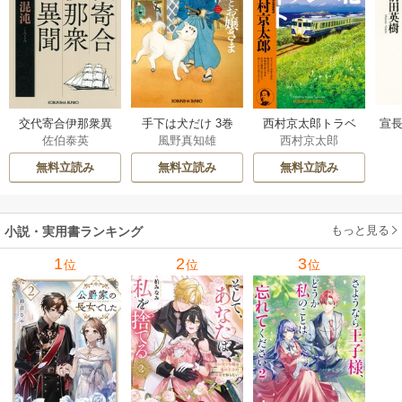
交代寄合伊那衆異
手下は犬だけ 3巻
西村京太郎トラベ
宣長
佐伯泰英
風野真知雄
西村京太郎
聞 15巻
ルミステリー・セ
レクション 2巻
無料立読み
無料立読み
無料立読み
もっと見る
小説・実用書ランキング
1
2
3
位
位
位