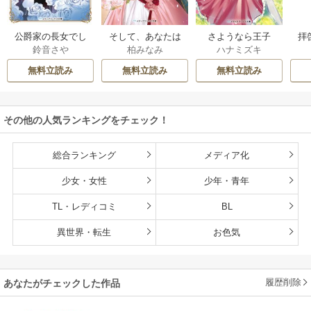
公爵家の長女でし
そして、あなたは
さようなら王子
拝
鈴音さや
柏みなみ
ハナミズキ
た
私を捨てる
様、どうか私のこ
様
とは忘れてくださ
無料立読み
無料立読み
無料立読み
い
その他の人気ランキングをチェック！
総合ランキング
メディア化
少女・女性
少年・青年
TL・レディコミ
BL
異世界・転生
お色気
履歴削除
あなたがチェックした作品