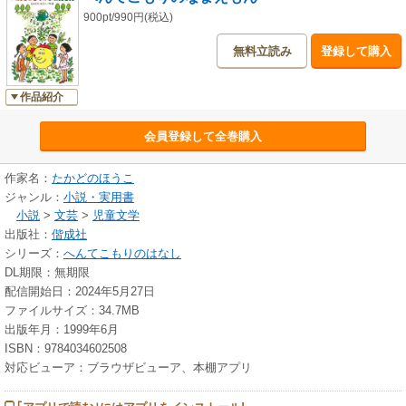
900pt/990円(税込)
無料立読み
登録して購入
作品紹介
会員登録して全巻購入
作家名：
たかどのほうこ
ジャンル：
小説・実用書
小説
>
文芸
>
児童文学
出版社：
偕成社
シリーズ：
へんてこもりのはなし
DL期限：無期限
配信開始日：2024年5月27日
ファイルサイズ：34.7MB
出版年月：1999年6月
ISBN：9784034602508
対応ビューア：ブラウザビューア、本棚アプリ