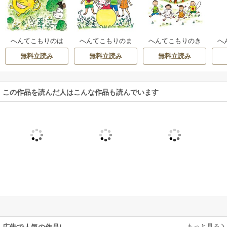
へんてこもりのは
へんてこもりのま
へんてこもりのき
へ
なし
るぼつぼ
まぐれろ
無料立読み
無料立読み
無料立読み
この作品を読んだ人はこんな作品も読んでいます
もっと見る