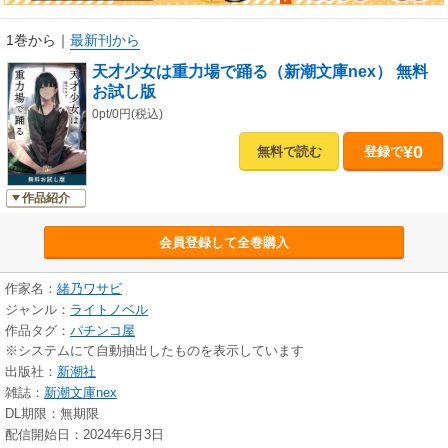
を不安定なものにしてしまう。
世界と自分を救う、たった一つの方法とは？
1巻から
｜
最新刊から
天才少女は重力場で踊る（新潮文庫nex） 無料
天才×美少女×タイムパラドックス×暴走する量子
お試し版
＝世界を揺るがす青春小説＆ちょっとミステリ
0pt/0円(税込)
ノベルゲーム「白昼夢の青写真」で話題の緒乃ワサビのデビュー作から、
¥0
無料で読む
登録で
丸々第一章を無料で特別配信します！
作品紹介
会員登録して全巻購入
作家名：
緒乃ワサビ
ジャンル：
ライトノベル
作品タグ：
パチンコ屋
※システムにて自動抽出したものを表示しています
出版社：
新潮社
雑誌：
新潮文庫nex
DL期限：無期限
配信開始日：2024年6月3日