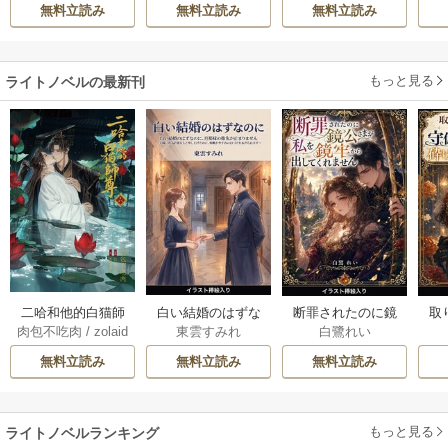
おのいも
/
昌未
透子
/
八美☆わん
自由気ままな花嫁
が、嫁ぎ先の皇帝
女
無料立読み
無料立読み
無料立読み
生活を満喫する
陛下に溺愛されて
真
います
もっと見る
ライトノベルの最新刊
白い結婚のはずな
二哈和他的白猫師
断罪されたのに鏡
取
東雲すみれ
肉包不吃肉
/
zolaid
白鷺れい
のに、旦那様の指
尊 5-6巻
公さまが私を鏡牢
女
a
/
石原理夏
先が止まりません
から出してくれま
科
無料立読み
無料立読み
無料立読み
（挿絵版） 1巻
せん（挿絵版） 1巻
軍
た
ます
もっと見る
ライトノベルランキング