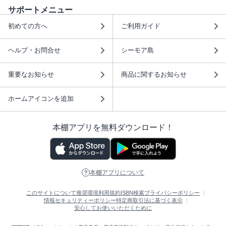
サポートメニュー
初めての方へ
ご利用ガイド
ヘルプ・お問合せ
シーモア島
重要なお知らせ
商品に関するお知らせ
ホームアイコンを追加
本棚アプリを無料ダウンロード！
本棚アプリについて
このサイトについて
推奨環境
利用規約
ISBN検索
プライバシーポリシー
情報セキュリティーポリシー
特定商取引法に基づく表示
安心してお使いいただくために