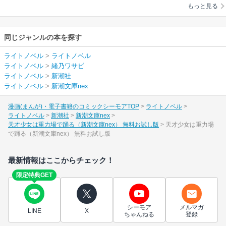
もっと見る
同じジャンルの本を探す
ライトノベル
>
ライトノベル
ライトノベル
>
緒乃ワサビ
ライトノベル
>
新潮社
ライトノベル
>
新潮文庫nex
漫画(まんが)・電子書籍のコミックシーモアTOP
ライトノベル
ライトノベル
新潮社
新潮文庫nex
天才少女は重力場で踊る（新潮文庫nex） 無料お試し版
天才少女は重力場
で踊る（新潮文庫nex） 無料お試し版
最新情報はここからチェック！
限定特典GET
シーモア
メルマガ
LINE
X
ちゃんねる
登録