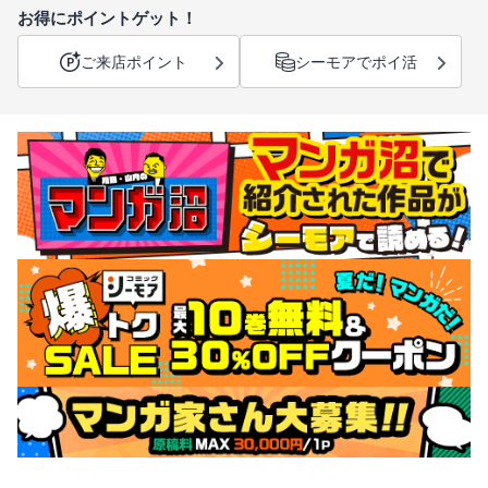
お得にポイントゲット！
ご来店ポイント
シーモアでポイ活