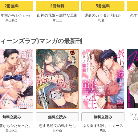
2冊無料
2冊無料
5冊無料
０年前からシたかっ
山神の花嫁～寡黙な旦那
運命のカラダと別れた
恋す
栗山あこ
茸三三
杞憂千
～理性爆散した幼馴
様に溢れるほど注がれる
い。～思い出したくなか
【fo
のわからせＨ（１）
寵愛～【TL版】 1巻
った、元カレとのズブズ
ブH（1）
(ティーンズラブ)マンガの最新刊
s
ジャ
無料立読み
無料立読み
無料立読み
プパ
【
年前からシたかった。
恋する秘文の戦士たち
ぶり返す獣性。～カース
栗山あこ
おやぬ
駒込
性爆散した幼馴染の
【forcs edited】 43-44巻
ト上位な男の、10年越し
わからせＨ 12巻
の激愛 23巻