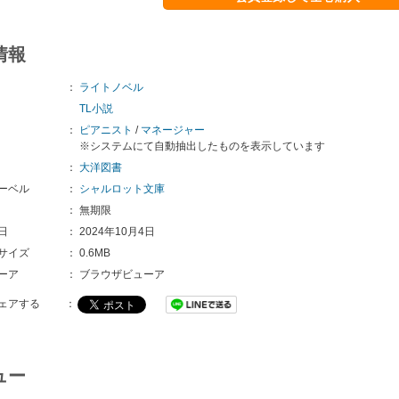
情報
：
ライトノベル
TL小説
：
ピアニスト
/
マネージャー
※システムにて自動抽出したものを表示しています
：
大洋図書
ーベル
：
シャルロット文庫
：
無期限
日
：
2024年10月4日
サイズ
：
0.6MB
ーア
：
ブラウザビューア
ェアする
：
ュー