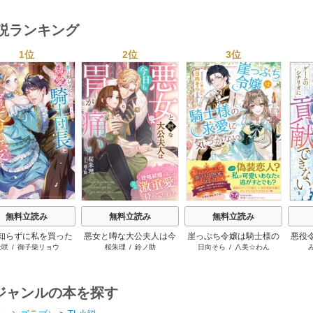
小説ランキング
1位
2位
3位
s
無料立読み
無料立読み
無料立読み
知らずに私を買った
悪女と噂な大公夫人は今
崖っぷち令嬢は騎士様の
悪役
犬咲
/
御子柴リョウ
桜朱理
/
鈴ノ助
日向そら
/
八美☆わん
こじらせ騎士団長に
日も胃が痛い～政略結婚
求愛に気づかない【初回
リ
の愛を捧げられまし
の先には夫の激重愛が待
限定SS付】【イラスト
た！
っていました～
付】
ジャンルの本を探す