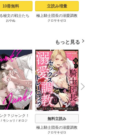
10冊無料
立読み増量
2冊無料
る秘文の戦士たち
極上騎士団長の溺愛調教
交配休暇～獣人夫の本気
ジャ
おやぬ
クロサキゼロ
うな
プパ
rcs edited】 1話
～その巨大すぎる愛、す
の発情が止まらない
べて受け入れてみせま
（１）
す！～【コミックス版】:
1【電子限定描き下ろし付
もっと見る
き】
N
x
e
t
ンク？ジャンク！
無料立読み
無料立読み
/
モショリ
/
オロジ
タテヨミ】 34巻
極上騎士団長の溺愛調教
悪友とセフレになったら
えっち
クロサキゼロ
保田ほた
雪
～その巨大すぎる愛、す
メロ堕ちしちゃいそう 6
嬢に転
べて受け入れてみせま
巻
士隊長