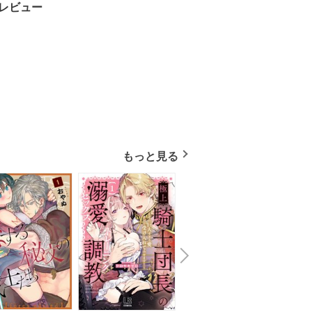
レビュー
もっと見る
N
x
e
t