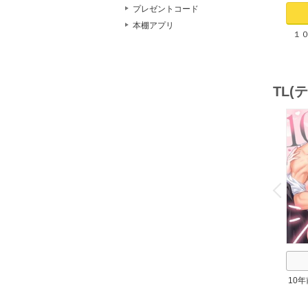
プレゼントコード
本棚アプリ
１
た。
染
TL
o
v
P
r
e
i
u
10
～理