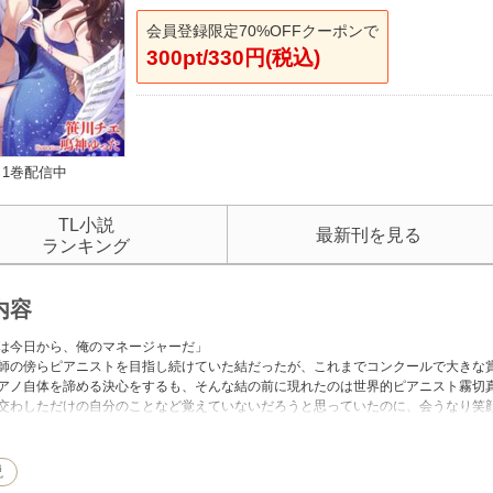
会員登録限定70%OFFクーポンで
300pt/330円(税込)
1巻配信中
TL小説
最新刊を見る
ランキング
内容
は今日から、俺のマネージャーだ」
師の傍らピアニストを目指し続けていた結だったが、これまでコンクールで大きな
アノ自体を諦める決心をするも、そんな結の前に現れたのは世界的ピアニスト霧切
交わしただけの自分のことなど覚えていないだろうと思っていたのに、会うなり笑
んな天才ピアニスト霧切真白からの提案で、なぜか結は強引にマネージャーになっ
ピアニストとしてのなけなしのプライドで、結は自分の気持ちの置き所がわからな
んなピリオドが打たれるのか。
説