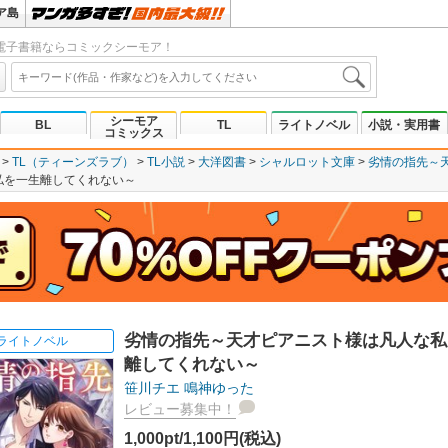
ア島
電子書籍ならコミックシーモア！
シーモア
BL
TL
ライトノベル
小説・実用書
コミックス
TL（ティーンズラブ）
TL小説
大洋図書
シャルロット文庫
劣情の指先～
私を一生離してくれない～
劣情の指先～天才ピアニスト様は凡人な私
ライトノベル
離してくれない～
笹川チエ
鳴神ゆった
レビュー募集中！
1,000pt/1,100円(税込)