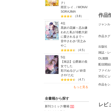
ク）
雨宮 レイ．
/
MONA
/
SORAJIMA
作品
（3.8）
4位
ジャンル
黒妖の花嫁～忌み嫌
われた私が冷酷大尉
作品タグ
に愛されるまで～
音中さわき
/
宮之み
やこ
出版社
（4.5）
雑誌・レ
5位
DL期限
【単話】公爵家の長
配信開始
女でした
ファイル
彩川ぬるぴょ
/
鈴音
さや
/
たむ
対応ビュ
（4.7）
作品をシ
もっと見る
全書籍から探す
レビ
新刊コミック/書籍