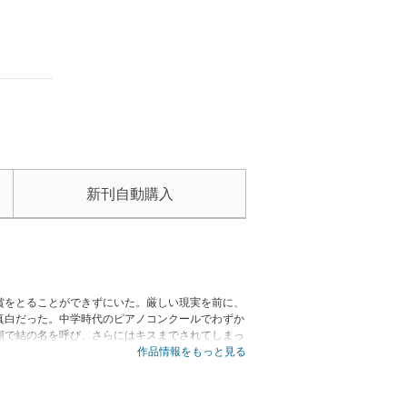
新刊自動購入
賞をとることができずにいた。厳しい現実を前に、
真白だった。中学時代のピアノコンクールでわずか
顔で結の名を呼び、さらにはキスまでされてしまっ
てウィーンに行くことになってしまい…。彼への強
作品情報をもっと見る
くなっていく。霧切真白と結が奏でる恋と才能の物