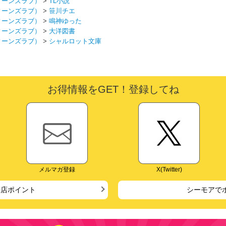
ィーンズラブ）
>
TL小説
ィーンズラブ）
>
笹川チエ
ィーンズラブ）
>
鳴神ゆった
ィーンズラブ）
>
大洋図書
ィーンズラブ）
>
シャルロット文庫
お得情報をGET！登録してね
メルマガ登録
X(Twitter)
来店ポイント
シーモアで