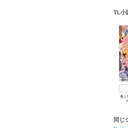
TL
o
v
P
r
e
i
u
番と
純愛
運命
同じ