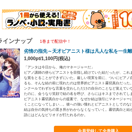
ラインナップ
1巻まで配信中！
劣情の指先～天才ピアニスト様は凡人な私を一生
1,000pt/1,100円(税込)
「アンタは今日から、俺のマネージャーだ」
ピアノ講師の傍らピアニストを目指し続けていた結だったが、これ
な賞をとることができずにいた。厳しい現実を前に、ついにピアノ
るも、そんな結の前に現れたのは世界的ピアニスト霧切真白だった
ンクールでわずかな言葉を交わしただけの自分のことなど覚えてい
たのに、会うなり笑顔で結の名を呼び、さらにはキスまでされてし
ピアニスト霧切真白からの提案で、なぜか結は強引にマネージャー
くことになってしまい…。彼への強い憧れとピアニストとしてのな
結は自分の気持ちの置き所がわからなくなっていく。霧切真白と結
語にはどんなピリオドが打たれるのか。
会員登録して全巻購入