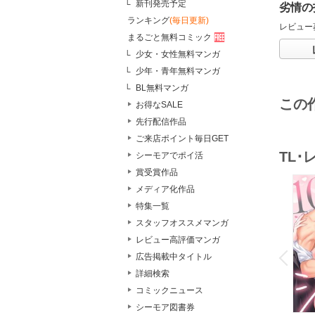
新刊発売予定
劣情の
ランキング
(毎日更新)
レビュー
まるごと無料コミック
少女・女性無料マンガ
少年・青年無料マンガ
BL無料マンガ
この
お得なSALE
先行配信作品
ご来店ポイント毎日GET
TL
シーモアでポイ活
賞受賞作品
メディア化作品
特集一覧
スタッフオススメマンガ
o
レビュー高評価マンガ
v
P
r
e
i
u
広告掲載中タイトル
詳細検索
コミックニュース
シーモア図書券