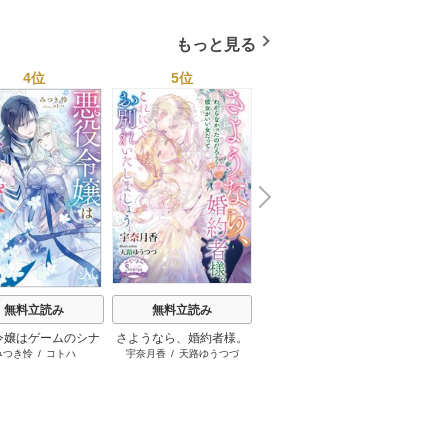
す！～ 13巻
愛され
もっと見る
4位
5位
6位
N
x
e
t
無料立読み
無料立読み
無料立読み
令嬢はゲームのシナ
さようなら、婚約者様。
〈妃の花紋シリーズ〉隠
腹黒皇
みつき怜
/
コトハ
宇奈月香
/
天路ゆうつづ
月城うさぎ
/
小禄
御
オに貢献できない
これにてお別れいたしま
れ変態王太子の一途な執
溺愛は
しょう【電子書籍特装
愛～運命の令嬢は甘い罠
の特権
版】
から逃げられません！～
【SS付】