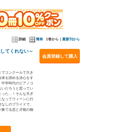
詳細
簡単
1巻から｜
最新刊から
離してくれない～
会員登録して購入
までコンクールで大き
自体を諦める決心をす
。中学時代のピアノコ
ないだろうと思ってい
まった…！そんな天才
になってウィーンに行
けなしのプライドで、
が奏でる恋と才能の物