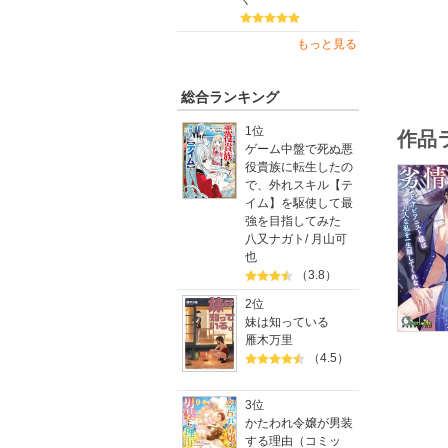
もっと見る
総合ランキング
1位
作品
ゲーム中盤で死ぬ悪
役貴族に転生したの
で、外れスキル【テ
イム】を駆使して最
強を目指してみた
八又ナガト
/
月山可
也
（3.8）
2位
妹は知っている
雁木万里
（4.5）
3位
かたわれ令嬢が男装
する理由（コミッ