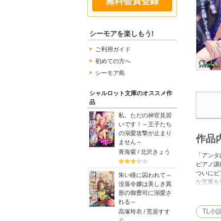
無料会員登録
シーモアを楽しもう!
ご利用ガイド
初めての方へ
シーモア島
シャルロット文庫のオススメ作
品
私、ただの神官見習
いです！～王子たち
の溺愛攻撃が止まり
作品
ません～
青海紫 / 北沢きょう
「アンタ
ピアノ講
ついにピ
朱い瞳に囚われて～
な言葉を
没落令嬢は美しき異
た…！そ
形の御曹司に溺愛さ
い憧れと
れる～
語にはど
TL小
高塚玲衣 / 荒居すす
ぐ