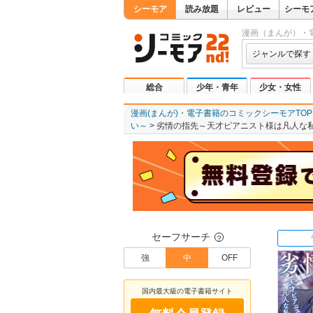
シーモア
読み放題
レビュー
シーモ
漫画（まんが）・
ジャンルで探す
総合
少年・青年
少女・女性
漫画(まんが)・電子書籍のコミックシーモアTOP
い～
劣情の指先～天才ピアニスト様は凡人な
セーフサーチ
？
強
中
OFF
国内最大級の電子書籍サイト