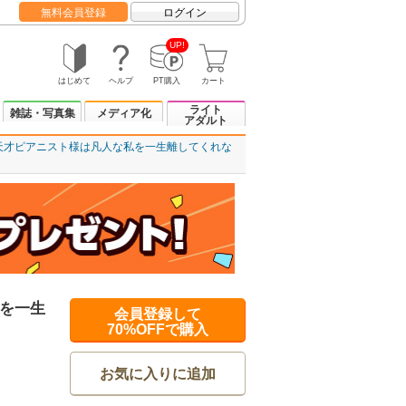
無料会員登録
ログイン
UP!
はじめて
ヘルプ
PT購入
カート
ライト
雑誌・写真集
メディア化
アダルト
天才ピアニスト様は凡人な私を一生離してくれな
を一生
会員登録して
70%OFFで購入
お気に入りに追加