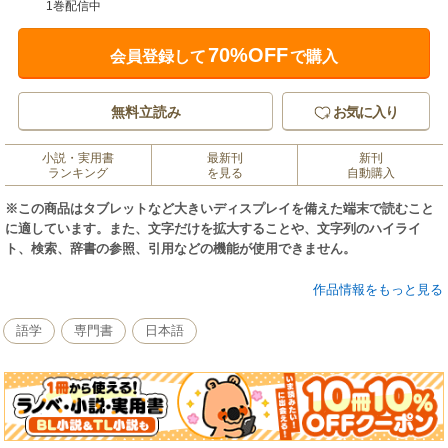
1巻配信中
70%OFF
会員登録して
で購入
無料立読み
お気に入り
小説・実用書
最新刊
新刊
ランキング
を見る
自動購入
※この商品はタブレットなど大きいディスプレイを備えた端末で読むこと
に適しています。また、文字だけを拡大することや、文字列のハイライ
ト、検索、辞書の参照、引用などの機能が使用できません。
◆四字熟語は、日本人の必須アイテム
作品情報をもっと見る
四字熟語は教養四字熟語は歴史や教訓が織り込まれているため、四字熟語
を漢字で書けること、意味を正確に知っていることが、日本人の教養の証
語学
専門書
日本語
になるとともに、一言で現象や状態、気持ちを伝えられる、便利な道具に
もなっています。
四字熟語を「厚顔無恥」（誤答例「厚顔無知」）、「意味深長」（誤答例
「意味慎重」）、「五里霧中」（誤答例「五里夢中」）などの誤字や、意
味がわからないと、とてもはずかしい思いをします。