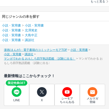
もっと見る
同じジャンルの本を探す
小説・実用書
>
小説・実用書
小説・実用書
>
北澤篤史
小説・実用書
>
大島中正
小説・実用書
>
講談社
漫画(まんが)・電子書籍のコミックシーモアTOP
小説・実用書
小説・実用書
講談社
マンガでわかる おもしろ四字熟語図鑑 〈試験に出る〉
マンガでわかる お
もしろ四字熟語図鑑 〈試験に出る〉
最新情報はここからチェック！
限定特典GET
シーモア
メルマガ
LINE
X
ちゃんねる
登録