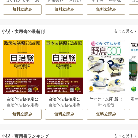
はぐれメタボ
/
お
和泉杏花
/
さびの
尾羊英
/
中村颯
山
復を誓いました。
離婚された令嬢の
はございますが ～
おのいも
/
昌未
ぶち
希
/
ゆき哉
意外と楽しい新生
雛宮蝶鼠とりかえ
無料立読み
無料立読み
無料立読み
活
伝～
もっと見る
小説・実用書の最新刊
自治体法務検定公
自治体法務検定公
ヤマケイ文庫 新 く
電車
自治体法務検定委
自治体法務検定委
叶内拓哉
式テキスト 政策
式テキスト 基本
らべてわかる野鳥3
型
員会
員会
法務編 ２０２６
法務編 ２０２６
00 1巻
無料立読み
無料立読み
無料立読み
年度検定対応 1巻
年度検定対応 1巻
もっと見る
小説・実用書ランキング