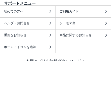
サポートメニュー
初めての方へ
ご利用ガイド
ヘルプ・お問合せ
シーモア島
重要なお知らせ
商品に関するお知らせ
ホームアイコンを追加
本棚アプリを無料ダウンロード！
本棚アプリについて
このサイトについて
推奨環境
利用規約
ISBN検索
プライバシーポリシー
情報セキュリティーポリシー
特定商取引法に基づく表示
安心してお使いいただくために
ABJマークは、この電子書店・電子書籍配信サービスが、 著作権者からコンテ