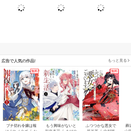
もっと見る
広告で人気の作品!
無料
無料
ブチ切れ令嬢は報
もう興味がないと
ふつつかな悪女で
葬