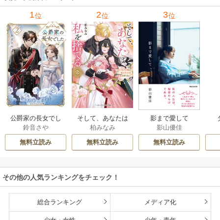
1
2
3
位
位
位
公爵家の長女でし
そして、あなたは
影まで愛して
鈴音さや
柏みなみ
影山優佳
た
私を捨てる
無料立読み
無料立読み
無料立読み
その他の人気ランキングをチェック！
総合ランキング
メディア化