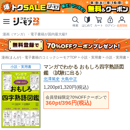
検索
はじめて
カート
ログイン
会員登録
漫画（マンガ）・電子書籍が国内最大級!!
漫画(まんが)・電子書籍のコミックシーモアTOP
小説・実用書
小説・実用書
マンガでわかる おもしろ四字熟語図
小説・実用書
鑑 〈試験に出る〉
北澤篤史
大島中正
1,200pt/1,320円(税込)
会員登録限定70%OFFクーポンで
360pt/396円(税込)