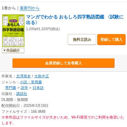
◆四字熟語を会話とマンガで解説
四字熟語を覚えるには、マンガを交えた平易な解説がわかりやすく、記憶
1巻から
｜
最新刊から
にのこりやすくなります。本書では、「四字熟語博士」と「助手猫」の会
マンガでわかる おもしろ四字熟語図鑑 〈試験に
話と二コママンガで四字熟語を楽しく学べます。
出る〉
◆四字熟語は、中学・高校、大学、就職試験に出る！
四字熟語は、中学から大学受験、就職試験にも出題されます。四字熟語
1,200pt/1,320円(税込)
を知っているだけで、点数を稼げます。
無料立読み
登録して購入
250以上の〈試験に出る〉四字熟語を掲載しています。
◆四字熟語クイズ付
作品紹介
会員登録して全巻購入
作家名：
北澤篤史
/
大島中正
ジャンル：
小説・実用書
専門書
>
語学
>
日本語
出版社：
講談社
DL期限：無期限
配信開始日：2025年3月19日
ファイルサイズ：166.9MB
※本作品はファイルサイズが大きいため、Wi-Fi環境でのご利用を推奨いた
します。