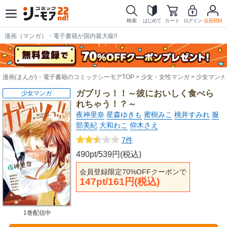
検索
はじめて
カート
ログイン
会員登録
漫画（マンガ）・電子書籍が国内最大級!!
漫画(まんが)・電子書籍のコミックシーモアTOP
少女・女性マンガ
少女マンガ
ガブリっ！！～彼においしく食べら
少女マンガ
れちゃう！？～
夜神里奈
星森ゆきも
蜜樹みこ
桃井すみれ
服
部美紀
大和わこ
仰木さえ
7件
490pt/539円(税込)
会員登録限定70%OFFクーポンで
147pt/161円(税込)
1巻配信中