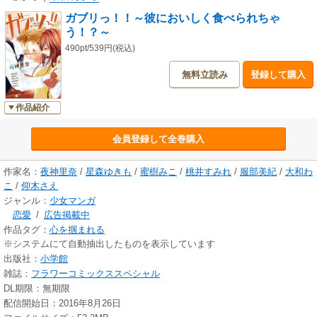
ガブリっ！！～彼においしく食べられちゃ
う！？～
490pt/539円(税込)
無料立読み
登録して購入
作品紹介
会員登録して全巻購入
作家名：
夜神里奈
/
星森ゆきも
/
蜜樹みこ
/
桃井すみれ
/
服部美紀
/
大和わ
こ
/
仰木さえ
ジャンル：
少女マンガ
恋愛
/
広告掲載中
作品タグ：
心を掴まれる
※システムにて自動抽出したものを表示しています
出版社：
小学館
雑誌：
フラワーコミックススペシャル
DL期限：無期限
配信開始日：2016年8月26日