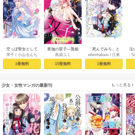
空っぽ聖女として
夜伽の双子―贄姫
「死んでみろ」と
泣
琴子
/
小山るんち
島袋ユミ
whimhalooo
/
江東
S
捨てられたはず
は二人の王子に愛
言われたので死に
しろ
/
蘭らむ
が、嫁ぎ先の皇帝
される―【マイク
ました。 1
1冊無料
15冊無料
1冊無料
陛下に溺愛されて
ロ】 1
います 1【コミック
シーモア限定版】
もっと見る
少女・女性マンガの最新刊