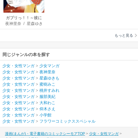
ガブリっ！！～彼に
夜神里奈
/
星森ゆき
おいしく食べられち
も
/
蜜樹みこ
/
桃井
ゃう！？～
もっと見る
すみれ
/
服部美紀
/
大和わこ
/
仰木さえ
同じジャンルの本を探す
少女・女性マンガ
>
少女マンガ
少女・女性マンガ
>
夜神里奈
少女・女性マンガ
>
星森ゆきも
少女・女性マンガ
>
蜜樹みこ
少女・女性マンガ
>
桃井すみれ
少女・女性マンガ
>
服部美紀
少女・女性マンガ
>
大和わこ
少女・女性マンガ
>
仰木さえ
少女・女性マンガ
>
小学館
少女・女性マンガ
>
フラワーコミックススペシャル
漫画(まんが)・電子書籍のコミックシーモアTOP
少女・女性マンガ