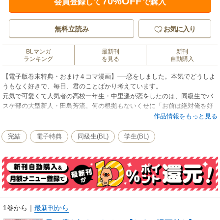
70%OFF
会員登録して
で購入
無料立読み
お気に入り
BLマンガ
最新刊
新刊
ランキング
を見る
自動購入
【電子版巻末特典・おまけ４コマ漫画】──恋をしました。本気でどうしよ
うもなく好きで、毎日、君のことばかり考えています。
元気で可愛くて人気者の高校一年生・中里遥が恋をしたのは、同級生でバ
スケ部の大型新人・田島芳流。何の根拠もないくせに「お前は絶対俺を好
きになる！」と田島に宣言をした日から、遥の果敢なアタックは始まっ
作品情報をもっと見る
た。男に好かれて簡単に「はい、そうですか」なんて言えるワケがないだ
ろうと最初はそっけなかった田島だが、遥に「友達」じゃないキスをしか
完結
電子特典
同級生(BL)
学生(BL)
けられ……！？ 一途に一生懸命に、必死に恋するアナタに贈る青春ラブ
第１巻！
1巻から
｜
最新刊から