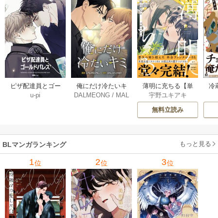
薄明に充ちる【単
冷
ピザ配達員とゴー
俺にだけ冷たいキ
宇野ユキアキ
u-pi
DALMEONG
/
MAL
行本版】 5巻
ルドパレス【タテ
ミ【タテヨミ】 34
LINFLOWER
ヨミ】 104巻
巻
無料立読み
もっと見る
BLマンガランキング
1
2
3
位
位
位