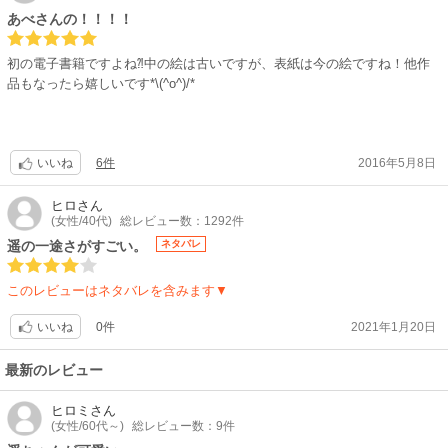
あべさんの！！！！
初の電子書籍ですよね⁈中の絵は古いですが、表紙は今の絵ですね！他作
品もなったら嬉しいです*\(^o^)/*
6件
2016年5月8日
いいね
ヒロ
さん
(女性/40代)
総レビュー数：1292件
遥の一途さがすごい。
ネタバレ
このレビューはネタバレを含みます▼
0件
2021年1月20日
いいね
最新のレビュー
ヒロミ
さん
(女性/60代～)
総レビュー数：9件