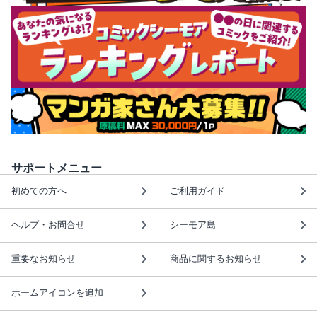
サポートメニュー
初めての方へ
ご利用ガイド
ヘルプ・お問合せ
シーモア島
重要なお知らせ
商品に関するお知らせ
ホームアイコンを追加