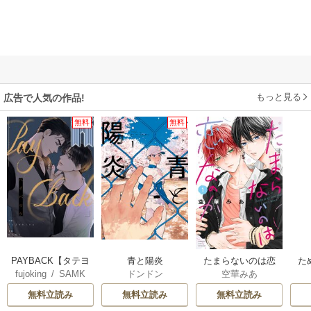
もっと見る
広告で人気の作品!
無料
無料
PAYBACK【タテヨ
青と陽炎
たまらないのは恋
た
fujoking
/
SAMK
ドンドン
空華みあ
ミ】
なのか
無料立読み
無料立読み
無料立読み