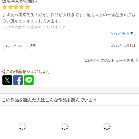
遥ちゃんが可愛い
まずあべ美幸先生の絵が、作品が大好きです。遥ちゃんの一途な所や涙も
ろい所キュンキュンしてきます。
この本の続きが読みたくなりました。
ぜひ続編をお願いします。
もっとみる▼
0件
2025年5月1日
いいね
11件すべてのレビューをみる
この作品をシェアしよう
この作品を読んだ人はこんな作品も読んでいます