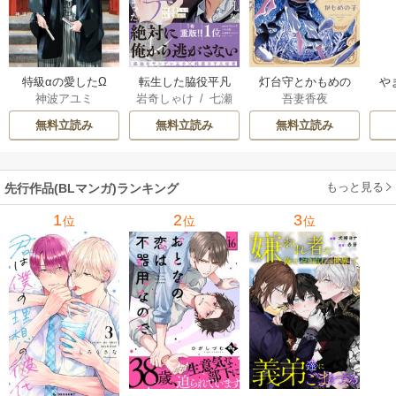
特級αの愛したΩ
転生した脇役平凡
灯台守とかもめの
や
神波アユミ
岩奇しゃけ
/
七瀬
吾妻香夜
な僕は、美形第二
子
か
おむ
王子をヤンデレに
無料立読み
無料立読み
無料立読み
してしまった【シ
ーモア限定版】
もっと見る
先行作品(BLマンガ)ランキング
1
2
3
位
位
位