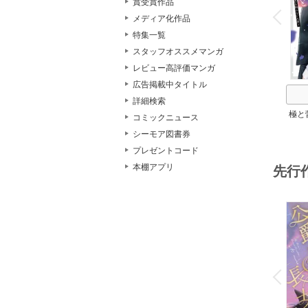
賞受賞作品
v
P
r
e
i
u
メディア化作品
特集一覧
スタッフオススメマンガ
レビュー高評価マンガ
広告掲載中タイトル
詳細検索
極と
コミックニュース
シーモア図書券
プレゼントコード
本棚アプリ
先行
o
v
P
r
e
i
u