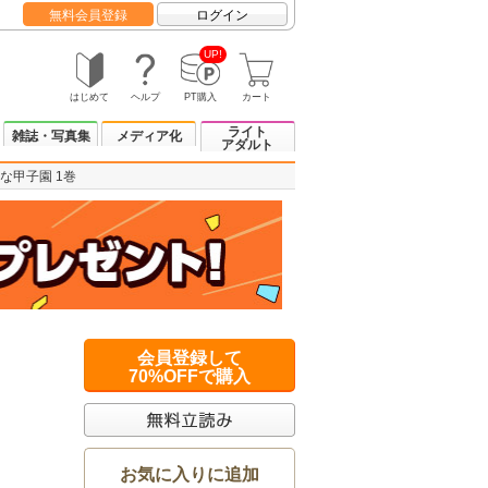
無料会員登録
ログイン
UP!
はじめて
ヘルプ
PT購入
カート
ライト
雑誌・写真集
メディア化
アダルト
な甲子園 1巻
会員登録して
70%OFFで購入
お気に入りに追加