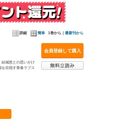
詳細
簡単
1巻から｜
最新刊から
会員登録して購入
・結城悠との思いがけ
園を目指す青春ラブス