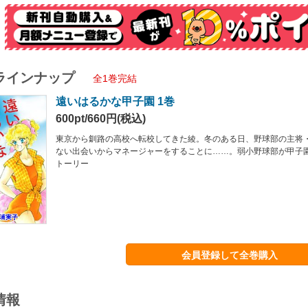
ラインナップ
全1巻完結
遠いはるかな甲子園 1巻
600pt/660円(税込)
東京から釧路の高校へ転校してきた綾。冬のある日、野球部の主将
ない出会いからマネージャーをすることに……。弱小野球部が甲子
トーリー
会員登録して全巻購入
情報