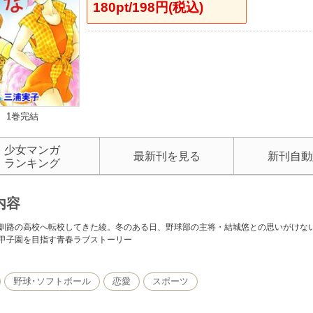
180pt/198円(税込)
1巻完結
少女マンガ
最新刊を見る
新刊自動
ランキング
内容
釧路の高校へ転校してきた綾。冬のある日、野球部の主将・結城悠との思いがけな
甲子園を目指す青春ラブストーリー
野球･ソフトボール
恋愛
スポーツ