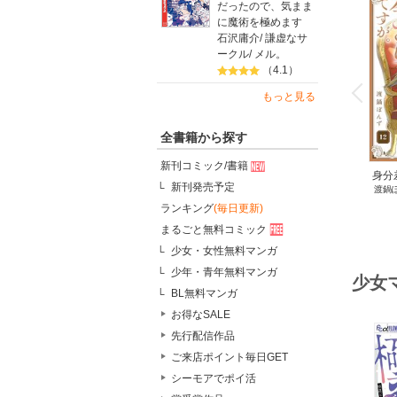
だったので、気まま
に魔術を極めます
石沢庸介
/
謙虚なサ
ークル
/
メル。
o
（4.1）
v
P
r
e
i
u
もっと見る
全書籍から探す
新刊コミック/書籍
身分
新刊発売予定
渡鍋
今
ランキング
(毎日更新)
まるごと無料コミック
少女・女性無料マンガ
少年・青年無料マンガ
少女
BL無料マンガ
お得なSALE
先行配信作品
ご来店ポイント毎日GET
シーモアでポイ活
o