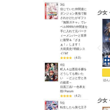
3位
信じていた仲間達に
少女
ダンジョン奥地で殺
されかけたがギフト
『無限ガチャ』でレ
ベル9999の仲間達を
手に入れて元パーテ
ィーメンバーと世界
に復讐＆『ざま
o
v
ぁ！』します！
P
r
e
i
u
大前貴史
/
明鏡シス
イ
/
tef
（4.0）
4位
町人Ａは悪役令嬢を
どうしても救いた
い ～どぶと空と氷
ほん
の姫君～
目黒三吉
/
一色孝太
郎
/
Parum
（4.2）
少女
5位
転生したら第七王子