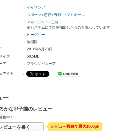
：
少女マンガ
スポーツ
/
恋愛
/
野球･ソフトボール
：
マネージャー
/
主将
※システムにて自動抽出したものを表示しています
：
ビーグリー
：
無期限
日
：
2016年5月23日
サイズ
：
60.5MB
ーア
：
ブラウザビューア
ェアする
：
ュー
るかな甲子園のレビュー
募集中！
レビュー投稿で最大1000pt!
レビューを書く