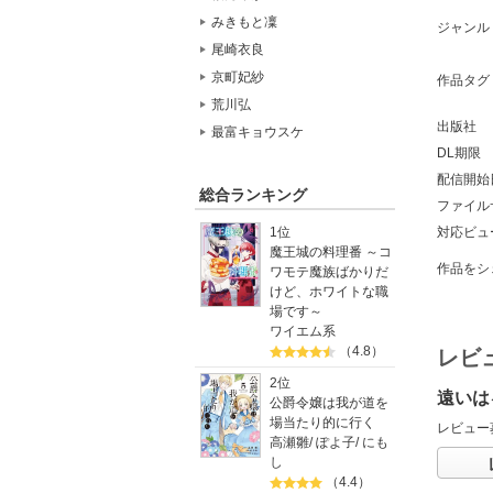
みきもと凜
ジャンル
尾崎衣良
京町妃紗
作品タグ
荒川弘
出版社
最富キョウスケ
DL期限
配信開始
総合ランキング
ファイル
対応ビュ
1位
魔王城の料理番 ～コ
作品をシ
ワモテ魔族ばかりだ
けど、ホワイトな職
場です～
ワイエム系
（4.8）
レビ
2位
遠いは
公爵令嬢は我が道を
場当たり的に行く
レビュー
高瀬雛
/
ぽよ子
/
にも
し
（4.4）