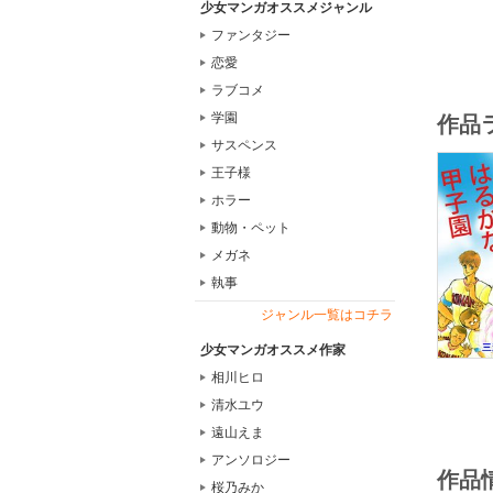
少女マンガオススメジャンル
ファンタジー
恋愛
ラブコメ
学園
作品
サスペンス
王子様
ホラー
動物・ペット
メガネ
執事
ジャンル一覧はコチラ
少女マンガオススメ作家
相川ヒロ
清水ユウ
遠山えま
アンソロジー
作品
桜乃みか