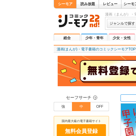
シーモア
読み放題
レビュー
シーモ
漫画（まんが）・
ジャンルで探す
総合
少年・青年
少女・女性
漫画(まんが)・電子書籍のコミックシーモアTOP
セーフサーチ
？
強
中
OFF
国内最大級の電子書籍サイト
無料会員登録