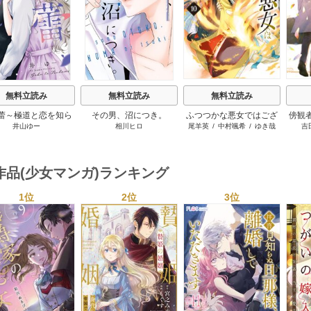
無料立読み
無料立読み
無料立読み
蕾～極道と恋を知ら
その男、沼につき。
ふつつかな悪女ではござ
傍観
井山ゆー
相川ヒロ
尾羊英
/
中村颯希
/
ゆき哉
吉
ない人妻と～
いますが ～雛宮蝶鼠とり
ーパ
かえ伝～
作品(少女マンガ)ランキング
1位
2位
3位
s