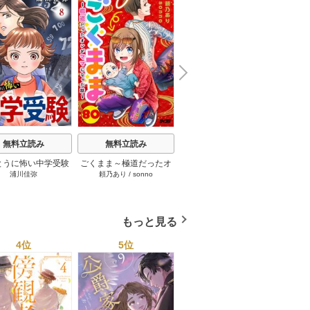
N
x
e
t
融点
無料立読み
無料立読み
無料立読み
Bu
とうに怖い中学受験
ごくまま～極道だったオ
死に戻った妃は華麗なる
浦川佳弥
頼乃あり
/
sonno
菜月タラオ
/
COMIC ROOM
【分冊版】 8巻
レがママになった話～
復讐を遂げる【単話版】
【単話】 80巻
52巻
もっと見る
4位
5位
6位