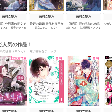
無料立読み
無料立読み
無料立読み
話】公爵家の長女で
贄姫の婚姻 身代わり王女
【単話】拝啓見知らぬ旦
つが
るぴょ
/
鈴音さや
/
た
宮之みやこ
/
もぐす
紬いろと
/
久川航璃
/
あいる
した
は帝国で最愛となる
那様、離婚していただき
巫女
む
む
ます
で人気の作品！
気の漫画（マンガ）・電子書籍をチェック！
立読み増量
無料
無料
s
無料立読み
無料立読み
無料立読み