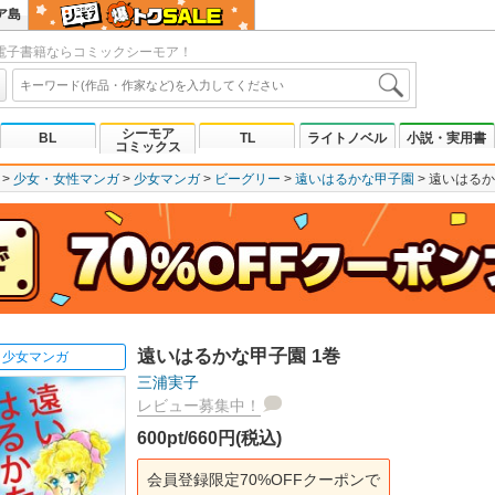
ア島
電子書籍ならコミックシーモア！
シーモア
BL
TL
ライトノベル
小説・実用書
コミックス
少女・女性マンガ
少女マンガ
ビーグリー
遠いはるかな甲子園
遠いはるか
遠いはるかな甲子園 1巻
少女マンガ
三浦実子
レビュー募集中！
600pt/660円(税込)
会員登録限定70%OFFクーポンで