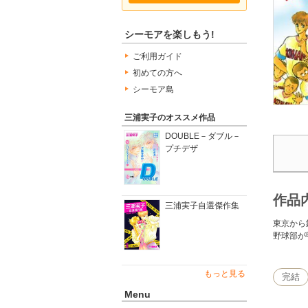
シーモアを楽しもう!
ご利用ガイド
初めての方へ
シーモア島
三浦実子のオススメ作品
DOUBLE－ダブル－
プチデザ
作品
三浦実子自選傑作集
東京から
野球部が
もっと見る
完結
Menu