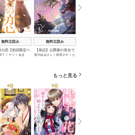
N
x
e
t
無料立読み
無料立読み
無料立読み
者の恋【初回限定ペ
【単話】公爵家の長女で
お嬢様はお仕置きが好き
お局
田了
/
ナツ
/
あき
彩川ぬるぴょ
/
鈴音さや
/
た
もりなかもなか
日田中
ー付】【電子限定特
した
～冷徹
む
典付】
妻にな
さ
もっと見る
4位
5位
6位
N
x
e
t