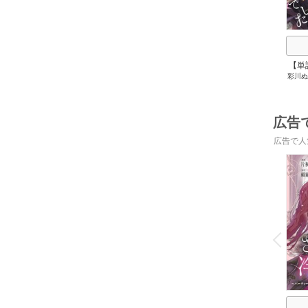
【単
彩川ぬ
広告
広告で人
o
v
P
r
e
i
u