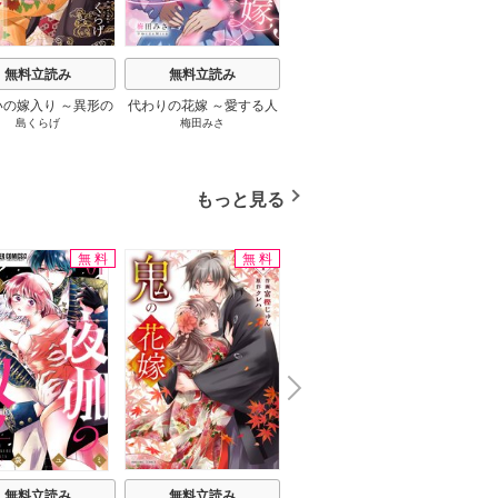
無料立読み
無料立読み
無料立読み
いの嫁入り ～異形の
代わりの花嫁 ～愛する人
黒妖の花嫁～忌み嫌われ
偽聖女
島くらげ
梅田みさ
音中さわき
/
宮之みやこ
櫻井
は朱雀の当主に愛さ
と、姉の代わりに結婚し
た私が冷酷大尉に愛され
われた
れる～
ます～
るまで～
もっと見る
無料
無料
無料
N
x
e
t
無料立読み
無料立読み
無料立読み