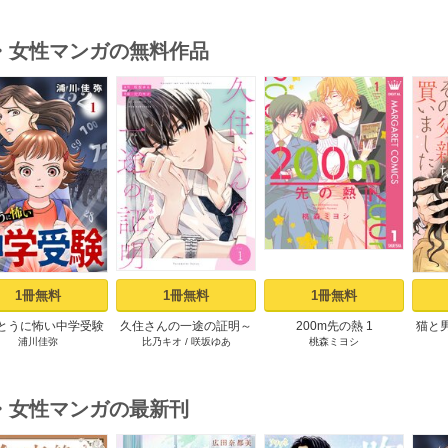
・女性マンガの無料作品
s
1冊無料
1冊無料
1冊無料
とうに怖い中学受験
久住さんの一途の証明～
200m先の熱 1
猫と
浦川佳弥
比乃キオ
/
咲坂ゆあ
桃森ミヨシ
【分冊版】 1
揺らめいて、ハニー～ 1
買
巻
・女性マンガの最新刊