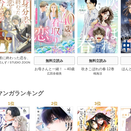
s
差に終わった恋を、
無料立読み
無料立読み
ぽんず
/
STUDIO ZOON
さらですが。 12巻
お母さんと一緒！ ～40歳
吹きこぼれの春 12巻
ほん
広田奈都美
鳴海涼
の看取りと恋～【分冊
版】 5巻
マンガランキング
1位
2位
3位
s