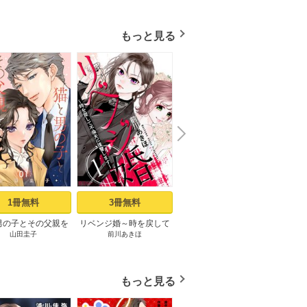
もっと見る
N
x
e
t
1冊無料
3冊無料
7冊無料
男の子とその父親を
リベンジ婚～時を戻して
愛とかいいから抱きしめ
四畳
山田圭子
前川あきほ
鳴海涼
佐
いました。【分冊
不倫夫に復讐します～ 1
て 1巻
版】 1
巻
もっと見る