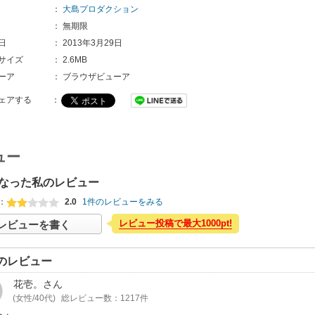
：
大島プロダクション
：
無期限
日
：
2013年3月29日
サイズ
：
2.6MB
ーア
：
ブラウザビューア
ェアする
：
ュー
なった私のレビュー
：
2.0
1件のレビューをみる
レビュー投稿で最大1000pt!
レビューを書く
のレビュー
花壱。
さん
(女性/40代)
総レビュー数：1217件