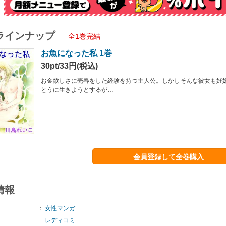
ラインナップ
全1巻完結
お魚になった私 1巻
30pt/33円(税込)
お金欲しさに売春をした経験を持つ主人公。しかしそんな彼女も妊
とうに生きようとするが…
会員登録して全巻購入
情報
：
女性マンガ
レディコミ