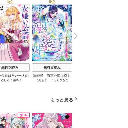
4位
5位
6位
N
x
e
t
無料立読み
無料立読み
無料立読み
い公爵はただ一人の
溺愛婚 海軍公爵は愛し
クズの噛み跡【マイク
わたし
うるしめ
/
南玲子
くりおね。
/
せらひなこ
真村澪生
真山り
にのみ恋をする（分
の薄幸令嬢をなんとして
ロ】
冊版）
も妻にしたい
もっと見る
無料
無料