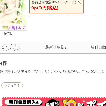
会員登録限定70%OFFクーポンで
9pt/9円(税込)
1巻完結
レディコミ
最新刊を見る
新刊自動
ランキング
内容
さに売春をした経験を持つ主人公。しかしそんな彼女も妊娠し、これからはまっと
レディコミ