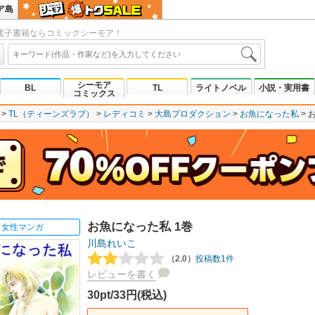
ア島
電子書籍ならコミックシーモア！
シーモア
BL
TL
ライトノベル
小説・実用書
コミックス
TL（ティーンズラブ）
レディコミ
大島プロダクション
お魚になった私
お魚になった私 1巻
女性マンガ
川島れいこ
（2.0）
投稿数1件
レビューを書く
30pt/33円(税込)