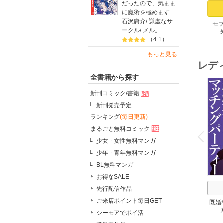
だったので、気まま
に魔術を極めます
石沢庸介
/
謙虚なサ
モ
ークル
/
メル。
が、
（4.1）
イ
愛）
もっと見る
レデ
全書籍から探す
新刊コミック/書籍
新刊発売予定
ランキング
(毎日更新)
o
v
まるごと無料コミック
P
r
e
i
u
少女・女性無料マンガ
少年・青年無料マンガ
BL無料マンガ
お得なSALE
先行配信作品
ご来店ポイント毎日GET
既婚
シーモアでポイ活