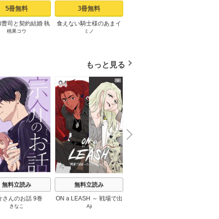
5冊無料
3冊無料
2冊無料
御曹司と契約結婚 執
食えない騎士様のあまイ
妄想こじらせ令嬢と不機
呪われ
桃果コウ
ミノ
青井千寿
/
ache
/
柚稀ミツ
強めな旦那様に困っ
キ性活指南 君の悦いとこ
嫌な王子様【分冊版】 1
契約婚
!?【単話売】 1話
ろ、僕が全部教えてあげ
話
とろけ
る（分冊版） 【第1話】
もっと見る
N
x
e
t
無料立読み
無料立読み
無料立読み
介さんのお話 9巻
ON a LEASH ～ 戦場で出
土蜘蛛の花嫁 55巻
ソル
きなこ
Aji
夜降る雨
soja
会った彼女に囚われて ～
94巻