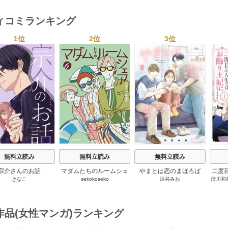
ィコミランキング
1位
2位
3位
s
無料立読み
無料立読み
無料立読み
宗介さんのお話
マダムたちのルームシェ
やまとは恋のまほろば
二度
きなこ
sekokoseko
浜谷みお
清川和
ア
り王
作品(女性マンガ)ランキング