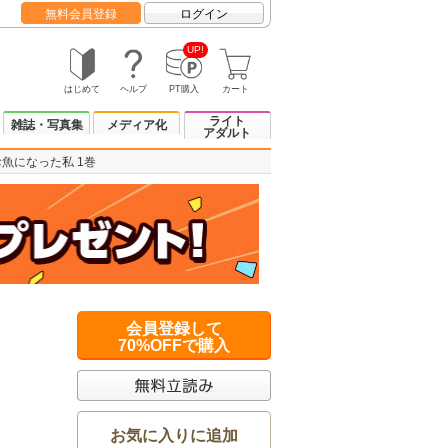
無料会員登録
ログイン
UP!
はじめて
ヘルプ
PT購入
カート
ライト
雑誌・写真集
メディア化
アダルト
お魚になった私 1巻
会員登録して
70%OFFで購入
お気に入りに追加