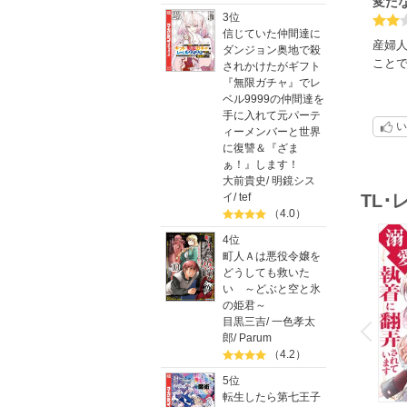
変だ
3位
信じていた仲間達に
産婦人
ダンジョン奥地で殺
こと
されかけたがギフト
『無限ガチャ』でレ
ベル9999の仲間達を
手に入れて元パーテ
い
ィーメンバーと世界
に復讐＆『ざま
ぁ！』します！
大前貴史
/
明鏡シス
TL
イ
/
tef
（4.0）
4位
町人Ａは悪役令嬢を
どうしても救いた
い ～どぶと空と氷
の姫君～
o
v
目黒三吉
/
一色孝太
P
r
e
i
u
郎
/
Parum
（4.2）
5位
転生したら第七王子