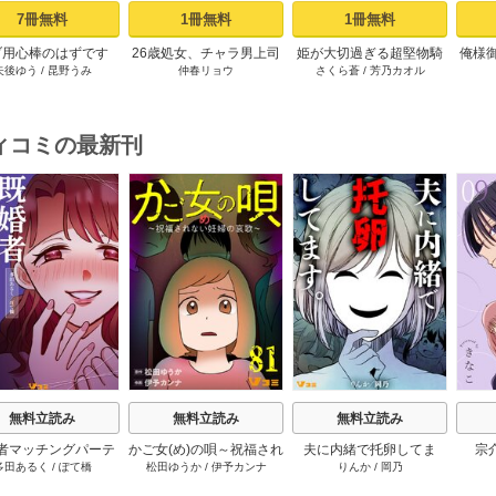
7冊無料
1冊無料
1冊無料
ブ用心棒のはずです
26歳処女、チャラ男上司
姫が大切過ぎる超堅物騎
俺様
矢後ゆう
/
昆野うみ
仲春リョウ
さくら蒼
/
芳乃カオル
年下帝国外交官（ア
に抱かれました【電子単
士の理性が、媚薬で決壊
着愛
ドル）様の執着（溺
行本版おまけ付き】 1巻
しました。 1巻
てます
に翻弄されています
【単話版】 1話
ィコミの最新刊
s
無料立読み
無料立読み
無料立読み
者マッチングパーテ
かご女(め)の唄～祝福され
夫に内緒で托卵してま
宗
多田あるく
/
ぽて橋
松田ゆうか
/
伊予カンナ
りんか
/
岡乃
ィー 13巻
ない妊婦の哀歌～ 80-81
す。 10巻
巻