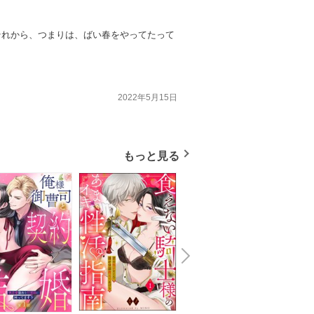
。それから、つまりは、ばい春をやってたって
2022年5月15日
もっと見る
N
x
e
t