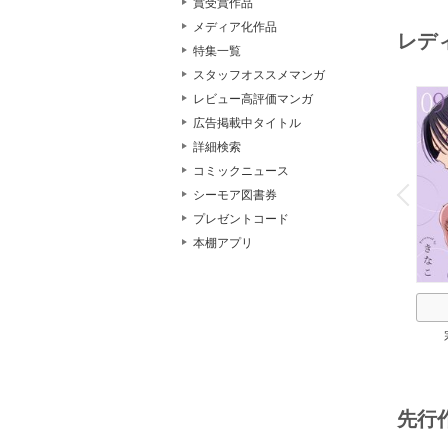
賞受賞作品
メディア化作品
レデ
特集一覧
スタッフオススメマンガ
レビュー高評価マンガ
広告掲載中タイトル
詳細検索
o
コミックニュース
v
P
r
e
i
u
シーモア図書券
プレゼントコード
本棚アプリ
先行