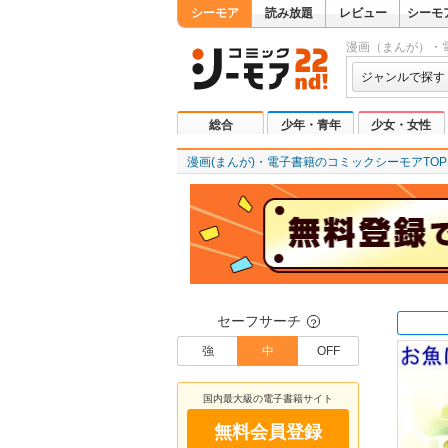
シーモア
読み放題
レビュー
シーモ
漫画（まんが）・
ジャンルで探す
総合
少年・青年
少女・女性
漫画(まんが)・電子書籍のコミックシーモアTOP
セーフサーチ
？
強
中
OFF
国内最大級の電子書籍サイト
無料会員登録