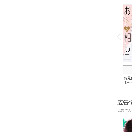
o
v
P
r
e
i
u
お見
滝チ
広告
広告で人