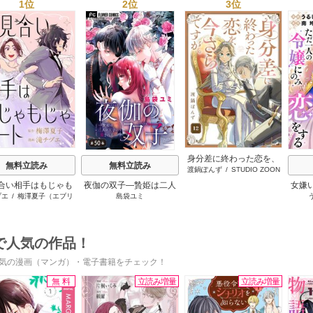
1位
2位
3位
s
身分差に終わった恋を、
無料立読み
無料立読み
渡鍋ぽんず
/
STUDIO ZOON
今さらですが。
合い相手はもじゃも
夜伽の双子―贄姫は二人
女嫌
ヅエ
/
梅澤夏子（エブリ
島袋ユミ
じゃニート
の王子に愛される―【マ
令嬢
スタ）
イクロ】
で人気の作品！
気の漫画（マンガ）・電子書籍をチェック！
無料
立読み増量
立読み増量