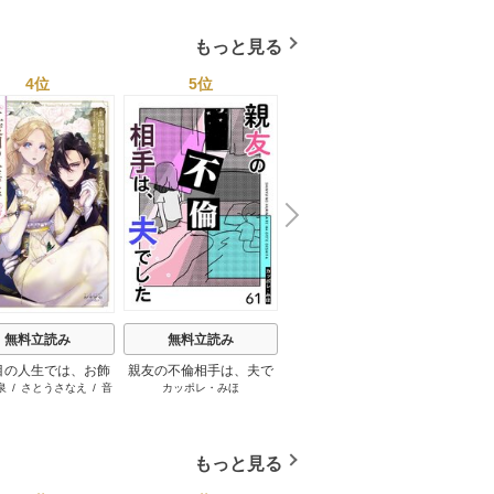
もっと見る
4位
5位
6位
N
x
e
t
無料立読み
無料立読み
無料立読み
目の人生では、お飾
親友の不倫相手は、夫で
初恋、ざらり【完全版】
俺たち
泉
/
さとうさなえ
/
音
カッポレ・みほ
ざくざくろ
宮
妃になりません！
した【単話版】
中さわき
もっと見る