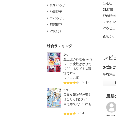
出版社
板東いるか
DL期限
池田悦子
配信開始
富沢みどり
ファイル
阿部摘花
対応ビュ
汐見朝子
作品をシ
総合ランキング
1位
レビ
魔王城の料理番 ～コ
ワモテ魔族ばかりだ
お魚に
けど、ホワイトな職
場です～
平均評価
ワイエム系
（4.8）
2位
公爵令嬢は我が道を
最新
場当たり的に行く
高瀬雛
/
ぽよ子
/
にも
し
（4.4）