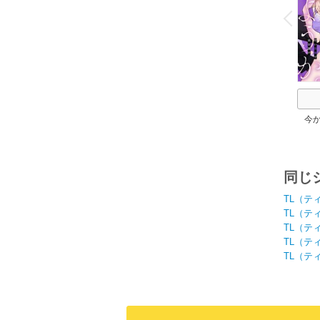
v
P
r
e
i
u
今
か。
同じ
TL（テ
TL（テ
TL（テ
TL（テ
TL（テ