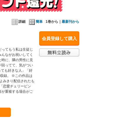
詳細
簡単
1巻から｜
最新刊から
会員登録して購入
だってもう私は生徒じ
みんながお祝いしてく
た時に、隣の男性に見
が回ってて、気がつい
っても好きな人」「好
収録。 ※この作品は
編よみきり配信されたも
」「恋愛チェリーピン
容が重複する場合がご