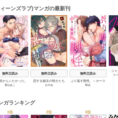
ブH（1）
(ティーンズラブ)マンガの最新刊
s
ジャ
無料立読み
無料立読み
無料立読み
プパ
【
年前からシたかった。
恋する秘文の戦士たち
ぶり返す獣性。～カース
栗山あこ
おやぬ
駒込
性爆散した幼馴染の
【forcs edited】 43-44巻
ト上位な男の、10年越し
わからせＨ 12巻
の激愛 23巻
マンガランキング
1位
2位
3位