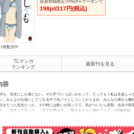
会員登録限定70%OFFクーポンで
198pt/217円(税込)
1巻配信中
TLマンガ
最新刊を見る
ランキング
内容
持ち、先生にしか感じない。その手でいっぱいさわって。だってもう私は生徒じゃ
ン。みんながお祝いしてくれる中で先パイにしつこくからまれ、みんなの席から離
好きだった先生だった。その時には酔いが回ってて、気がついたら翌朝、先生の部屋
人」「好きって言って」「年下の男の子」「私をおうちに連れてって」の5編収録。 ※
ク」に掲載、または短編よみきり配信されたものを再編集したものです。デジタル配信
たは短編よみきり配信をお求めになった方は、コンテンツ内容が重複する場合がご