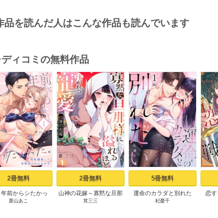
作品を読んだ人はこんな作品も読んでいます
･レディコミの無料作品
s
2冊無料
2冊無料
5冊無料
０年前からシたかっ
山神の花嫁～寡黙な旦那
運命のカラダと別れた
恋す
栗山あこ
茸三三
杞憂千
～理性爆散した幼馴
様に溢れるほど注がれる
い。～思い出したくなか
【fo
のわからせＨ（１）
寵愛～【TL版】 1巻
った、元カレとのズブズ