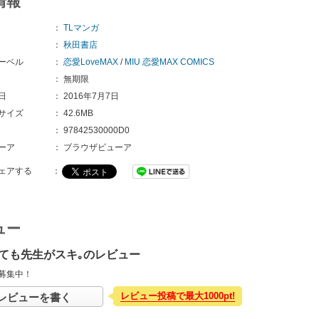
情報
：
TLマンガ
：
秋田書店
ーベル
：
恋愛LoveMAX
/
MIU 恋愛MAX COMICS
：
無期限
日
：
2016年7月7日
サイズ
：
42.6MB
：
97842530000D0
ーア
：
ブラウザビューア
ェアする
：
ュー
ても先生がスキ｡のレビュー
募集中！
レビュー投稿で最大1000pt!
レビューを書く