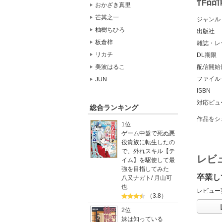
作品
おかざき真里
芒其之一
ジャンル
柚樹ちひろ
出版社
板倉梓
雑誌・レ
リカチ
DL期限
配信開始
美波はるこ
ファイル
JUN
ISBN
対応ビュ
総合ランキング
作品をシ
1位
ゲーム中盤で死ぬ悪
役貴族に転生したの
で、外れスキル【テ
レビ
イム】を駆使して最
強を目指してみた
卒業し
八又ナガト
/
月山可
也
レビュー
（3.8）
2位
妹は知っている