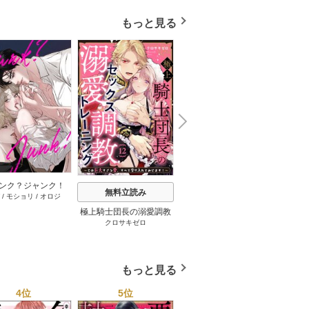
す！～【コミックス版】:
1【電子限定描き下ろし付
もっと見る
き】
N
x
e
t
ンク？ジャンク！
無料立読み
無料立読み
/
モショリ
/
オロジ
タテヨミ】 34巻
極上騎士団長の溺愛調教
悪友とセフレになったら
えっち
クロサキゼロ
保田ほた
雪
～その巨大すぎる愛、す
メロ堕ちしちゃいそう 6
嬢に転
べて受け入れてみせま
巻
士隊長
す！～ 13巻
愛され
もっと見る
4位
5位
6位