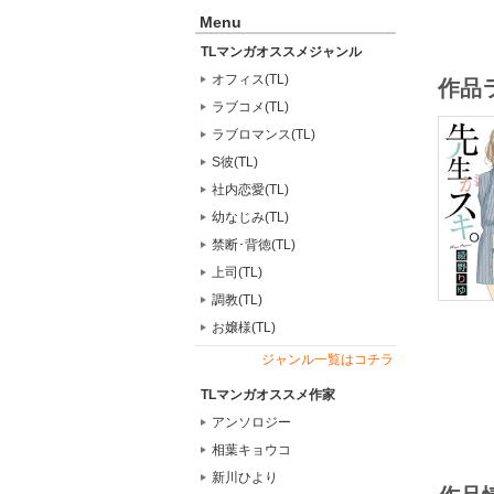
Menu
TLマンガオススメジャンル
オフィス(TL)
作品
ラブコメ(TL)
ラブロマンス(TL)
S彼(TL)
社内恋愛(TL)
幼なじみ(TL)
禁断･背徳(TL)
上司(TL)
調教(TL)
お嬢様(TL)
ジャンル一覧はコチラ
TLマンガオススメ作家
アンソロジー
相葉キョウコ
新川ひより