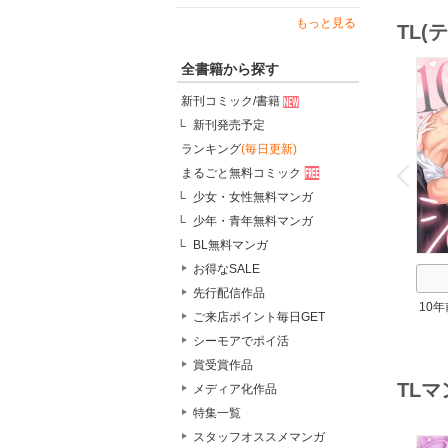
もっと見る
TL
全書籍から探す
新刊コミック/書籍
新刊発売予定
o
ランキング
(毎日更新)
v
P
r
e
i
u
まるごと無料コミック
少女・女性無料マンガ
少年・青年無料マンガ
BL無料マンガ
お得なSALE
先行配信作品
10
ご来店ポイント毎日GET
～理
シーモアでポイ活
賞受賞作品
TL
メディア化作品
特集一覧
スタッフオススメマンガ