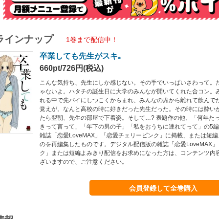
ラインナップ
1巻まで配信中！
卒業しても先生がスキ｡
660pt/726円(税込)
こんな気持ち、先生にしか感じない。その手でいっぱいさわって。
ゃないよ。ハタチの誕生日に大学のみんなが開いてくれた合コン。
れる中で先パイにしつこくからまれ、みんなの席から離れて飲んで
覚えが。なんと高校の時に好きだった先生だった。その時には酔い
たら翌朝、先生の部屋で下着姿。そして…? 表題作の他、「何年た
きって言って」「年下の男の子」「私をおうちに連れてって」の5編
雑誌「恋愛LoveMAX」「恋愛チェリーピンク」に掲載、または短
のを再編集したものです。デジタル配信版の雑誌「恋愛LoveMAX
ク」または短編よみきり配信をお求めになった方は、コンテンツ内
ざいますので、ご注意ください。
会員登録して全巻購入