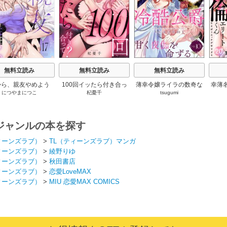
無料立読み
無料立読み
無料立読み
から、親友やめよう
100回イッたら付き合っ
薄幸令嬢ライラの数奇な
幸薄
につやまにつこ
杞憂千
tsugumi
～腐れ縁同僚は甘い
て？ 無愛想なライバル同
結婚 愛さないと告げた冷
リー
快楽で私を壊す～
期の溺愛絶倫セックス
酷公爵は甘く夜伽を命ず
チが
（分冊版）
る（分冊版）
ジャンルの本を探す
ィーンズラブ）
>
TL（ティーンズラブ）マンガ
ィーンズラブ）
>
綾野りゆ
ィーンズラブ）
>
秋田書店
ィーンズラブ）
>
恋愛LoveMAX
ィーンズラブ）
>
MIU 恋愛MAX COMICS