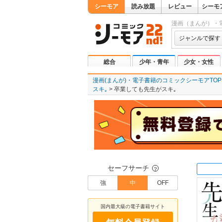
シーモア
読み放題
レビュー
シーモ
漫画（まんが）・
ジャンルで探す
総合
少年・青年
少女・女性
漫画(まんが)・電子書籍のコミックシーモアTOP
スキ｡
卒業しても先生がスキ｡
セーフサーチ
？
強
中
OFF
国内最大級の電子書籍サイト