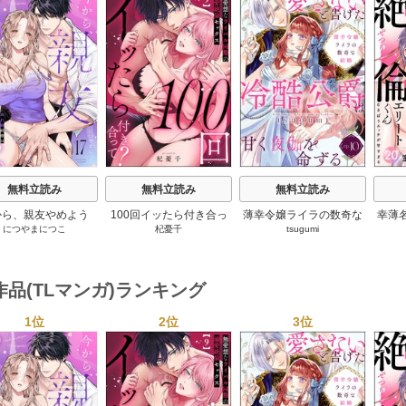
s
無料立読み
無料立読み
無料立読み
から、親友やめよう
100回イッたら付き合っ
薄幸令嬢ライラの数奇な
幸薄
につやまにつこ
杞憂千
tsugumi
～腐れ縁同僚は甘い
て？ 無愛想なライバル同
結婚 愛さないと告げた冷
リー
快楽で私を壊す～
期の溺愛絶倫セックス
酷公爵は甘く夜伽を命ず
チが
（分冊版）
る（分冊版）
作品(TLマンガ)ランキング
1位
2位
3位
s