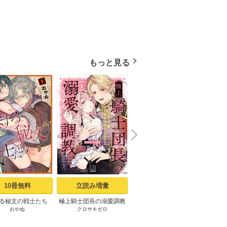
もっと見る
N
x
e
t
10冊無料
立読み増量
2冊無料
る秘文の戦士たち
極上騎士団長の溺愛調教
交配休暇～獣人夫の本気
ジャ
おやぬ
クロサキゼロ
うな
プパ
rcs edited】 1話
～その巨大すぎる愛、す
の発情が止まらない
べて受け入れてみせま
（１）