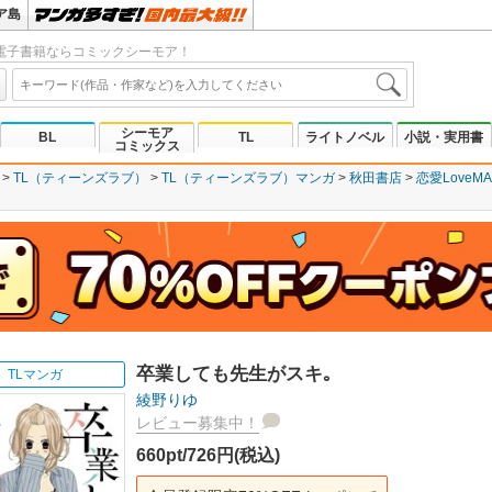
ア島
電子書籍ならコミックシーモア！
シーモア
BL
TL
ライトノベル
小説・実用書
コミックス
TL（ティーンズラブ）
TL（ティーンズラブ）マンガ
秋田書店
恋愛LoveMA
卒業しても先生がスキ｡
TLマンガ
綾野りゆ
レビュー募集中！
660pt/726円(税込)