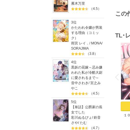
雁木万里
（4.5）
この
3位
かたわれ令嬢が男装
する理由（コミッ
TL
ク）
雨宮 レイ．
/
MONA
/
SORAJIMA
（3.8）
4位
黒妖の花嫁～忌み嫌
o
v
われた私が冷酷大尉
P
r
e
i
u
に愛されるまで～
音中さわき
/
宮之み
やこ
（4.5）
5位
【単話】公爵家の長
女でした
１
彩川ぬるぴょ
/
鈴音
た。
さや
/
たむ
染
（4.7）