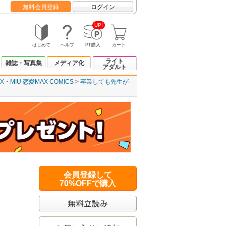
無料会員登録
ログイン
UP!
はじめて
ヘルプ
PT購入
カート
ライト
雑誌・写真集
メディア化
アダルト
X
MIU 恋愛MAX COMICS
卒業しても先生が
会員登録して
70%OFFで購入