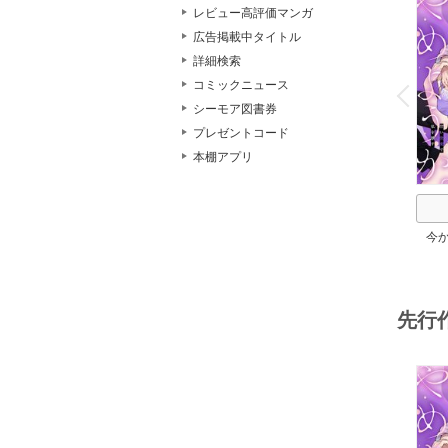
レビュー高評価マンガ
広告掲載中タイトル
詳細検索
o
v
コミックニュース
P
r
e
i
u
シーモア図書券
プレゼントコード
本棚アプリ
今
か。
先行
o