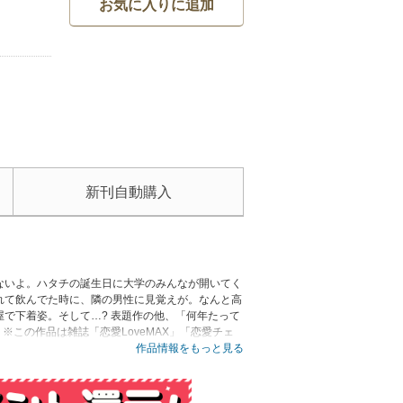
お気に入りに追加
新刊自動購入
ないよ。ハタチの誕生日に大学のみんなが開いてく
れて飲んでた時に、隣の男性に見覚えが。なんと高
で下着姿。そして…? 表題作の他、「何年たって
この作品は雑誌「恋愛LoveMAX」「恋愛チェ
版の雑誌「恋愛LoveMAX」「恋愛チェリーピ
作品情報をもっと見る
ざいますので、ご注意ください。