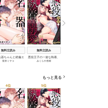
N
x
e
t
無料立読み
無料立読み
無料立読み
名器ちゃんと絶倫エ
悪役王子の一途な執着、
最愛すぎて手が出せない!!
やらし
室井ミヤコ
みくらや杏樹
丸井テン
/
さくら蒼
/
ache
トくん むさぼりエッ
果てない溺愛。 モブ令嬢
～歳の差こじらせ彼氏の
ちゃん
甘すぎる（分冊版）
なのに極上愛撫でイかさ
密かな独占欲～【分冊
のイキ
れっぱなしです！（分冊
版】
版）
もっと見る
4位
5位
6位