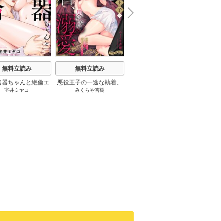
N
x
e
t
無料立読み
無料立読み
無料立読み
名器ちゃんと絶倫エ
悪役王子の一途な執着、
最愛すぎて手が出せない!!
やらし
室井ミヤコ
みくらや杏樹
丸井テン
/
さくら蒼
/
ache
トくん むさぼりエッ
果てない溺愛。 モブ令嬢
～歳の差こじらせ彼氏の
ちゃん
甘すぎる（分冊版）
なのに極上愛撫でイかさ
密かな独占欲～【分冊
のイキ
れっぱなしです！（分冊
版】
版）