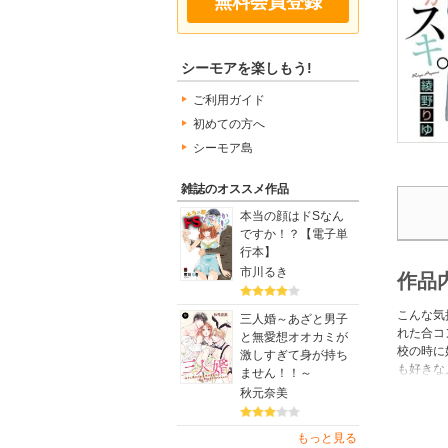
無料会員登録
シーモアを楽しもう!
ご利用ガイド
初めての方へ
シーモア島
雑誌のオススメ作品
本当の顔はドSなん
ですか！？【電子単
行本】
市川るき
作品
こんな気
三人婚～あざと男子
れた合コ
と無愛想オオカミが
校の時に
激しすぎて身が持ち
も好きな
ません！！～
リーピン
秋元奈美
ンク」ま
もっと見る