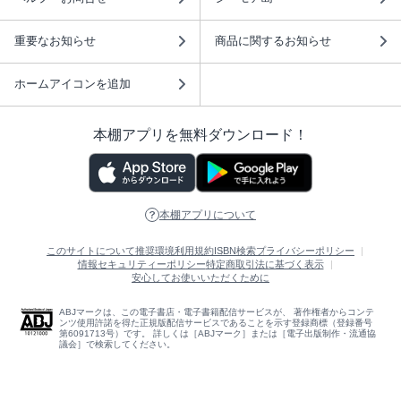
重要なお知らせ
商品に関するお知らせ
ホームアイコンを追加
本棚アプリを無料ダウンロード！
本棚アプリについて
このサイトについて
推奨環境
利用規約
ISBN検索
プライバシーポリシー
情報セキュリティーポリシー
特定商取引法に基づく表示
安心してお使いいただくために
ABJマークは、この電子書店・電子書籍配信サービスが、 著作権者からコンテ
ンツ使用許諾を得た正規版配信サービスであることを示す登録商標（登録番号
第6091713号）です。 詳しくは［ABJマーク］または［電子出版制作・流通協
議会］で検索してください。
(C)NTTソルマーレ