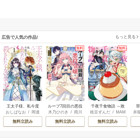
もっと見る
広告で人気の作品!
無料
無料
王太子様、私今度
ループ7回目の悪役
千夜千食物語 ～敗
おしばなお
/
岡達
木乃ひのき
/
雨川
枝豆ずんだ
/
MAM
井
こそあなたに殺さ
令嬢は、元敵国で
国の姫ですが氷の
英茉
/
先崎真琴
透子
/
八美☆わん
AKOTO
/
鴉羽凛燈
れたくないんで
自由気ままな花嫁
皇子殿下がどうも
無料立読み
無料立読み
無料立読み
す！ ～聖女に嵌め
生活を満喫する
溺愛してくれてい
られた貧乏令嬢、
ます～
二度目は串刺し回