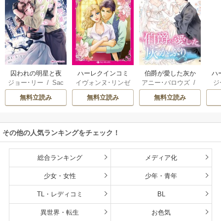
囚われの明星と夜
ハーレクインコミ
伯爵が愛した灰か
ハ
ジョー･リー
/
Sac
イヴォンヌ･リンゼ
アニー･バロウズ
/
ジ
明けのシュヴァリ
ックス セット 202
ぶり
ック
hiyo
イ
/
立木美和
/
ミ
もとなおこ
ン
エ
6年 vol.999
無料立読み
無料立読み
無料立読み
ランダ･ジャレッ
リー
ト
/
宮本果林
/
ロ
花
ーリー・ペイジ
/
モ
曽祢まさこ
操
その他の人気ランキングをチェック！
ル
総合ランキング
メディア化
少女・女性
少年・青年
TL・レディコミ
BL
異世界・転生
お色気