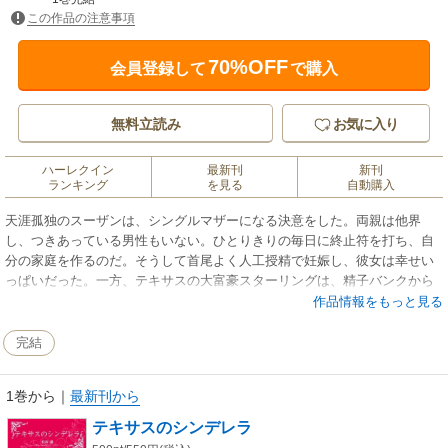
この作品の注意事項
70%OFF
会員登録して
で購入
無料立読み
お気に入り
ハーレクイン
最新刊
新刊
ランキング
を見る
自動購入
天涯孤独のスーザンは、シングルマザーになる決意をした。両親は他界
し、つきあっている男性もいない。ひとりきりの毎日に終止符を打ち、自
分の家庭を作るのだ。そうして首尾よく人工授精で妊娠し、彼女は幸せい
っぱいだった。一方、テキサスの大富豪スターリングは、精子バンクから
の電話に愕然とした。手違いで僕の精子が使われたって!? スーザン・ウィ
作品情報をもっと見る
ルキンズ――よく知らないが、あの地味な図書館司書か。子供については
全責任を負いたいが、彼女はどうする…？
完結
1巻から
｜
最新刊から
テキサスのシンデレラ