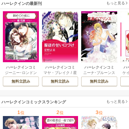
もっと見る
ハーレクインの最新刊
避します！～
ハーレクインコミ
ハーレクインコミ
ハーレクインコミ
ハ
ジーニー･ロンドン
マヤ・ブレイク
/
星
ニーナ･ブルーンス
ケ
ックス セット 202
ックス セット 202
ックス セット 202
ック
/
橘花夜
/
メアリ
野正美
/
ヘレン･ブ
/
おおつきちずる
/
/
J
6年 vol.1064 1巻
6年 vol.1002 1巻
6年 vol.1063 1巻
6年
無料立読み
無料立読み
無料立読み
ー･ライアンズ
/
花
ルックス
/
のわきね
レベッカ･ヨーク
/
ス
牟礼サキ
/
サラ･モ
い
/
マーガレット･
稜敦水
/
ケイト･ハ
ル
ーガン
/
星合操
/
ア
ウェイ
/
一重夕子
ーディ
/
海野みつる
ザ
ン･ウィール
/
津寺
/
サラ･ウッド
もっと見る
/
流
ハーレクインコミックスランキング
里可子
水凛子
1
2
3
位
位
位