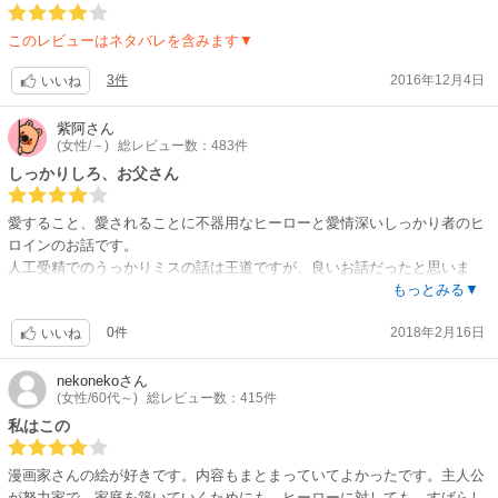
このレビューはネタバレを含みます▼
3件
2016年12月4日
いいね
紫阿
さん
(女性/－)
総レビュー数：483件
しっかりしろ、お父さん
愛すること、愛されることに不器用なヒーローと愛情深いしっかり者のヒ
ロインのお話です。
人工受精でのうっかりミスの話は王道ですが、良いお話だったと思いま
す。
もっとみる▼
0件
2018年2月16日
いいね
nekoneko
さん
(女性/60代～)
総レビュー数：415件
私はこの
漫画家さんの絵が好きです。内容もまとまっていてよかったです。主人公
が努力家で、家庭を築いていくためにも、ヒーローに対しても、すばらし