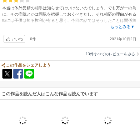
本当は体外受精の相手は知らせてはいけないのでしょう。でも万が一の為
に、その病院とかは両親を把握しておくべきだし、それ相応の理由が有る
時には子供は知る権利が有ると思う。今回の話ではそうしたことは関係無
かったけれど。孤独感から子供をと望んだヒロインのように欲しい人は子
もっとみる▼
供が得られて、彼女のような僥倖に巡り会わなくとも、なんの心配も無く
0件
2021年10月2日
育てていける世の中で有りますように。
いいね
13件すべてのレビューをみる
この作品をシェアしよう
この作品を読んだ人はこんな作品も読んでいます