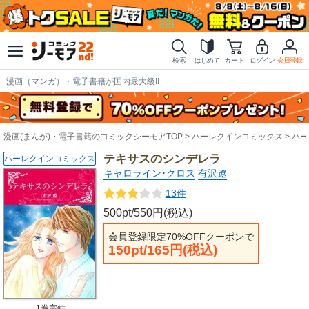
検索
はじめて
カート
ログイン
会員登録
漫画（マンガ）・電子書籍が国内最大級!!
漫画(まんが)・電子書籍のコミックシーモアTOP
ハーレクインコミックス
ハー
テキサスのシンデレラ
ハーレクインコミックス
キャロライン･クロス
有沢遼
13件
500pt/550円(税込)
会員登録限定70%OFFクーポンで
150pt/165円(税込)
1巻完結