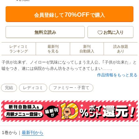
70%OFF
会員登録して
で購入
無料立読み
お気に入り
レディコミ
最新刊
新刊
読み放題
ランキング
を見る
自動購入
あり
子供が出来ず、ノイローゼ気味になってしまう主人公。｢子供が出来た」と
嘘をつき、遂には病院から赤ん坊をさらってきてしまい……。
作品情報をもっと見る
完結
レディコミ
ファミリー・子育て
1巻から
｜
最新刊から