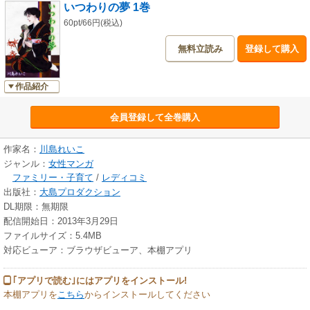
いつわりの夢 1巻
60pt/66円(税込)
無料立読み
登録して購入
作品紹介
会員登録して全巻購入
作家名：
川島れいこ
ジャンル：
女性マンガ
ファミリー・子育て
/
レディコミ
出版社：
大島プロダクション
DL期限：無期限
配信開始日：2013年3月29日
ファイルサイズ：5.4MB
対応ビューア：ブラウザビューア、本棚アプリ
｢アプリで読む｣にはアプリをインストール!
本棚アプリを
こちら
からインストールしてください