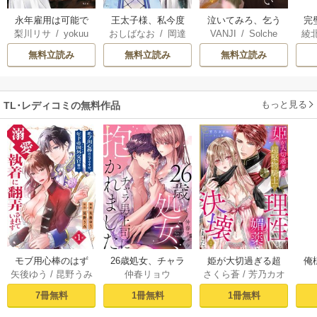
永年雇用は可能で
王太子様、私今度
泣いてみろ、乞う
完
梨川リサ
/
yokuu
おしばなお
/
岡達
VANJI
/
Solche
綾
しょうか
こそあなたに殺さ
てもいい
が
英茉
/
先崎真琴
れたくないんで
さ
無料立読み
無料立読み
無料立読み
す！ ～聖女に嵌め
られた貧乏令嬢、
二度目は串刺し回
もっと見る
TL･レディコミの無料作品
避します！～
モブ用心棒のはず
26歳処女、チャラ
姫が大切過ぎる超
俺
矢後ゆう
/
昆野うみ
仲春リョウ
さくら蒼
/
芳乃カオ
ですが、年下帝国
男上司に抱かれま
堅物騎士の理性
結
ル
外交官（アイド
した【電子単行本
が、媚薬で決壊し
旦
7冊無料
1冊無料
1冊無料
ル）様の執着（溺
版おまけ付き】 1巻
ました。 1巻
す!