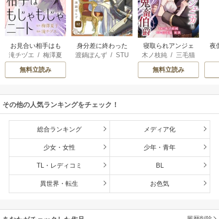
お見合い相手はも
身分差に終わった
夜
寝取られアンジェ
滝チヅエ
/
梅澤夏
渡鍋ぽんず
/
STU
木ノ枝純
/
三毛猫
じゃもじゃニート
恋を、今さらです
は
ニカと鬼畜伯爵
子（エブリスタ）
DIO ZOON
寅次
が。
さ
［ばら売り］
無料立読み
無料立読み
その他の人気ランキングをチェック！
総合ランキング
メディア化
少女・女性
少年・青年
TL・レディコミ
BL
異世界・転生
お色気
履歴削除