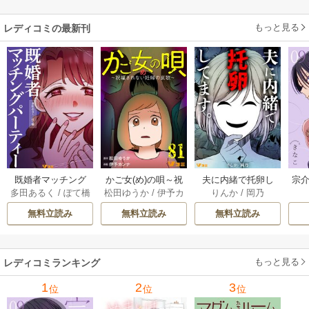
愛）に翻弄されて
います【単話版】 1
もっと見る
レディコミの最新刊
話
既婚者マッチング
かご女(め)の唄～祝
夫に内緒で托卵し
宗介
多田あるく
/
ぽて橋
松田ゆうか
/
伊予カ
りんか
/
岡乃
パーティー 13巻
福されない妊婦の
てます。 10巻
ンナ
哀歌～ 80-81巻
無料立読み
無料立読み
無料立読み
もっと見る
レディコミランキング
1
2
3
位
位
位