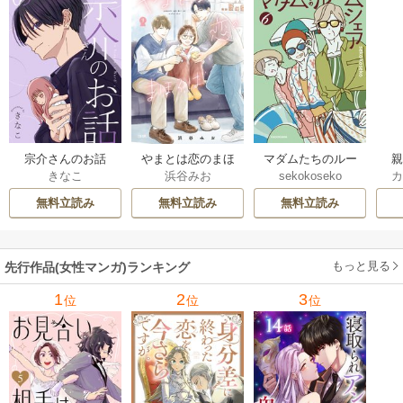
宗介さんのお話
やまとは恋のまほ
マダムたちのルー
きなこ
浜谷みお
sekokoseko
ろば
ムシェア
無料立読み
無料立読み
無料立読み
もっと見る
先行作品(女性マンガ)ランキング
1
2
3
位
位
位