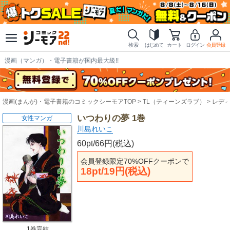
検索
はじめて
カート
ログイン
会員登録
漫画（マンガ）・電子書籍が国内最大級!!
漫画(まんが)・電子書籍のコミックシーモアTOP
TL（ティーンズラブ）
レデ
いつわりの夢 1巻
女性マンガ
川島れいこ
60pt/66円(税込)
会員登録限定70%OFFクーポンで
18pt/19円(税込)
1巻完結