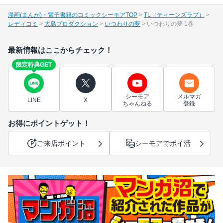
漫画(まんが)・電子書籍のコミックシーモアTOP
TL（ティーンズラブ）
レディコミ
大島プロダクション
いつわりの夢
いつわりの夢 1巻
最新情報はここからチェック！
限定特典GET
シーモア
メルマガ
LINE
X
ちゃんねる
登録
お得にポイントゲット！
ご来店ポイント
シーモアでポイ活