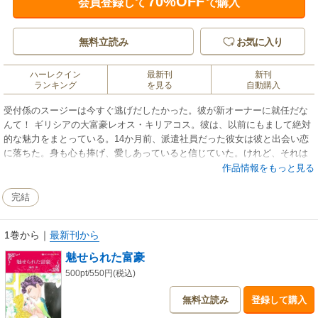
70%OFF
会員登録して
で購入
無料立読み
お気に入り
ハーレクイン
最新刊
新刊
ランキング
を見る
自動購入
受付係のスージーは今すぐ逃げだしたかった。彼が新オーナーに就任だな
んて！ ギリシアの大富豪レオス・キリアコス。彼は、以前にもまして絶対
的な魅力をまとっている。14か月前、派遣社員だった彼女は彼と出会い恋
に落ちた。身も心も捧げ、愛しあっていると信じていた。けれど、それは
幻想だった。彼の部屋を訪れたとき、下着姿の女性に対応され、逃げるよ
作品情報をもっと見る
うに去ったのだ。気づかれる前にその場を離れようとした瞬間、スージー
の腕はレオスにつかまれた…。
完結
1巻から
｜
最新刊から
魅せられた富豪
500pt/550円(税込)
無料立読み
登録して購入