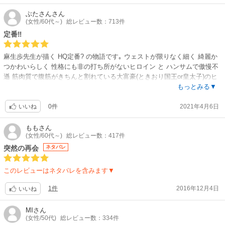
ぶたさん
さん
(女性/60代～)
総レビュー数：713件
定番‼
麻生歩先生が描く HQ定番? の物語です｡ ウェストが限りなく細く 綺麗か
つかわいらしく 性格にも非の打ち所がないヒロイン と ハンサムで傲慢不
遜 筋肉質で腹筋がきちんと割れている大富豪(ときおり国王or皇太子)のヒ
ーロー←←←夢の世界ですね✨ いつも同じような展開……でも よいので
もっとみる▼
す……夢を見たくて購読しているのです? 夢の世界に浸りたい皆様 どうぞ
0件
2021年4月6日
ご購読ください?
いいね
もも
さん
(女性/60代～)
総レビュー数：417件
突然の再会
ネタバレ
このレビューはネタバレを含みます▼
1件
2016年12月4日
いいね
MI
さん
(女性/50代)
総レビュー数：334件