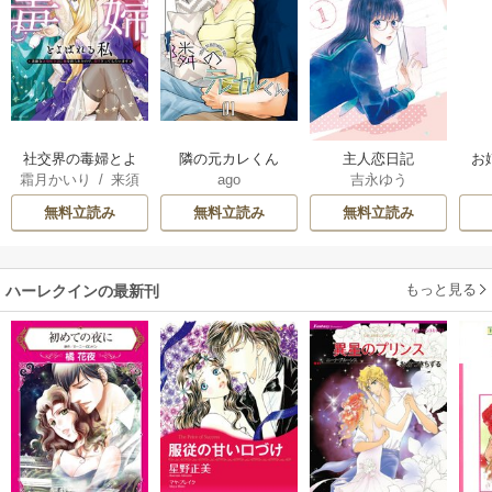
社交界の毒婦とよ
隣の元カレくん
主人恋日記
お
霜月かいり
/
来須
ago
吉永ゆう
ばれる私～素敵な
みかん
辺境伯令息に腕を
無料立読み
無料立読み
無料立読み
折られたので、責
任とってもらいま
す～
もっと見る
ハーレクインの最新刊