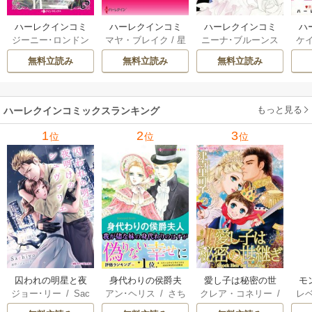
ハーレクインコミ
ハーレクインコミ
ハーレクインコミ
ハ
ジーニー･ロンドン
マヤ・ブレイク
/
星
ニーナ･ブルーンス
ケ
ックス セット 202
ックス セット 202
ックス セット 202
ック
/
橘花夜
/
メアリ
野正美
/
ヘレン･ブ
/
おおつきちずる
/
/
J
6年 vol.1064 1巻
6年 vol.1002 1巻
6年 vol.1063 1巻
6年
無料立読み
無料立読み
無料立読み
ー･ライアンズ
/
花
ルックス
/
のわきね
レベッカ･ヨーク
/
ス
牟礼サキ
/
サラ･モ
い
/
マーガレット･
稜敦水
/
ケイト･ハ
ル
ーガン
/
星合操
/
ア
ウェイ
/
一重夕子
ーディ
/
海野みつる
ザ
ン･ウィール
/
津寺
/
サラ･ウッド
もっと見る
/
流
ハーレクインコミックスランキング
里可子
水凛子
1
2
3
位
位
位
囚われの明星と夜
身代わりの侯爵夫
愛し子は秘密の世
モ
ジョー･リー
/
Sac
アン･ヘリス
/
さち
クレア・コネリー
/
レ
明けのシュヴァリ
人
継ぎ
結婚
hiyo
みりほ
津寺里可子
ー
エ