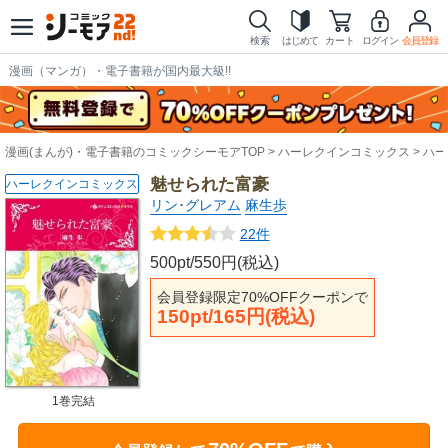
検索
はじめて
カート
ログイン
会員登録
漫画（マンガ）・電子書籍が国内最大級!!
漫画(まんが)・電子書籍のコミックシーモアTOP
ハーレクインコミックス
ハー
魅せられた富豪
ハーレクインコミックス
リン･グレアム
麻生歩
22件
500pt/550円(税込)
会員登録限定70%OFFクーポンで
150pt/165円(税込)
1巻完結