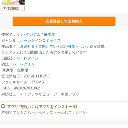
作品紹介
会員登録して全巻購入
作家名：
リン･グレアム
/
麻生歩
ジャンル：
ハーレクインコミックス
作品タグ：
派遣社員
/
展開が早い
/
絵が可愛らしい
/
絵が綺麗
※システムにて自動抽出したものを表示しています
出版社：
ハーレクイン
雑誌：
ハーレクイン
DL期限：無期限
配信開始日：2016年11月25日
ファイルサイズ：37.6MB
ISBN：4910262031062
対応ビューア：ブラウザビューア、本棚アプリ
｢アプリで読む｣にはアプリをインストール!
本棚アプリを
こちら
からインストールしてください