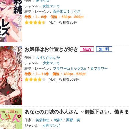
作家：
伊月クロ
ジャンル：
女性マンガ
雑誌・レーベル：
百合姫コミックス
巻数：
1～8巻
価格： 680pt～800pt
（4.7） 投稿数75件
お嬢様はお仕置きが好き
作家：
もりなかもなか
ジャンル：
少女マンガ
雑誌・レーベル：
フラワーコミックスα
/
＆フラワー
巻数：
1～11巻
価格： 480pt～530pt
（4.4） 投稿数569件
あなたのお城の小人さん ～御飯下さい、働き
作家：
美袋和仁
/
п猫R
/
栗原一実
ジャンル：
女性マンガ