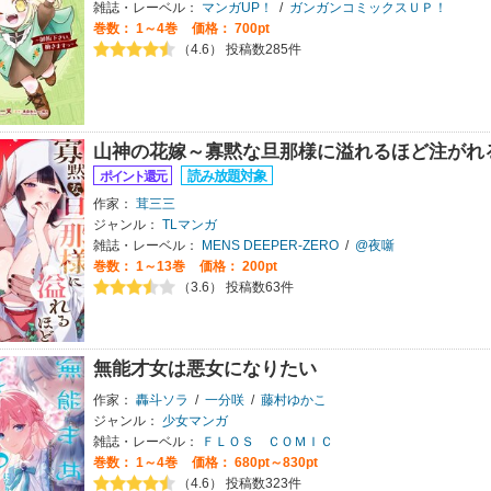
雑誌・レーベル：
マンガUP！
/
ガンガンコミックスＵＰ！
巻数：
1～4巻
価格： 700pt
（4.6） 投稿数285件
山神の花嫁～寡黙な旦那様に溢れるほど注がれ
作家：
茸三三
ジャンル：
TLマンガ
雑誌・レーベル：
MENS DEEPER-ZERO
/
@夜噺
巻数：
1～13巻
価格： 200pt
（3.6） 投稿数63件
無能才女は悪女になりたい
作家：
轟斗ソラ
/
一分咲
/
藤村ゆかこ
ジャンル：
少女マンガ
雑誌・レーベル：
ＦＬＯＳ ＣＯＭＩＣ
巻数：
1～4巻
価格： 680pt～830pt
（4.6） 投稿数323件