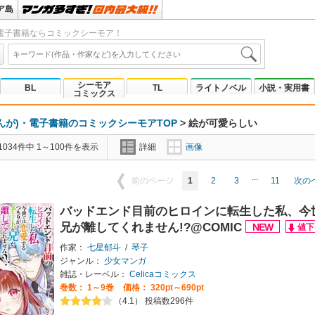
ア島
電子書籍ならコミックシーモア！
シーモア
BL
TL
ライトノベル
小説・実用書
コミックス
んが)・電子書籍のコミックシーモアTOP
>
絵が可愛らしい
034件中 1～100件を表示
詳細
画像
...
1
2
3
11
前のページ
次の
バッドエンド目前のヒロインに転生した私、今
兄が離してくれません!?@COMIC
作家：
七星郁斗
/
琴子
ジャンル：
少女マンガ
雑誌・レーベル：
Celicaコミックス
巻数：
1～9巻
価格： 320pt～690pt
（4.1） 投稿数296件