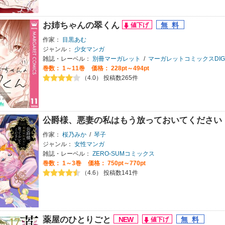
お姉ちゃんの翠くん
作家：
目黒あむ
ジャンル：
少女マンガ
雑誌・レーベル：
別冊マーガレット
/
マーガレットコミックスDIGI
巻数：
1～11巻
価格： 228pt～494pt
（4.0） 投稿数265件
公爵様、悪妻の私はもう放っておいてください
作家：
桜乃みか
/
琴子
ジャンル：
女性マンガ
雑誌・レーベル：
ZERO-SUMコミックス
巻数：
1～3巻
価格： 750pt～770pt
（4.6） 投稿数141件
薬屋のひとりごと