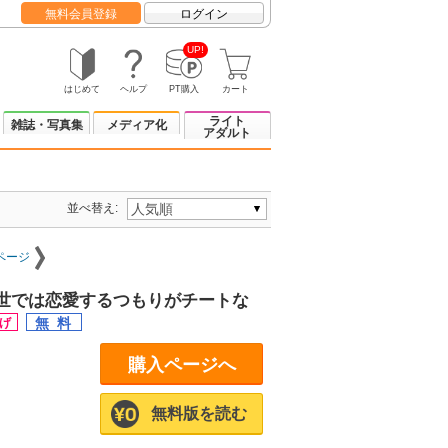
無料会員登録
ログイン
UP!
はじめて
ヘルプ
PT購入
カート
ライト
雑誌・写真集
メディア化
アダルト
並べ替え:
ページ
世では恋愛するつもりがチートな
購入ページへ
無料版を読む