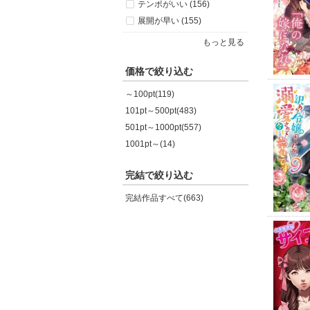
テンポがいい (156)
展開が早い (155)
もっと見る
価格で絞り込む
～100pt(119)
101pt～500pt(483)
501pt～1000pt(557)
1001pt～(14)
完結で絞り込む
完結作品すべて(663)