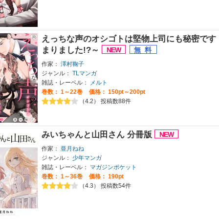
えっちな声のオシゴトは堅物上司にも秘密です
まりました!?～
作家：
澤村鞠子
ジャンル：
TLマンガ
雑誌・レーベル：
メルト
巻数：
1～22巻
価格： 150pt～200pt
（4.2） 投稿数88件
みいちゃんと山田さん 分冊版
作家：
亜月ねね
ジャンル：
少年マンガ
雑誌・レーベル：
マガジンポケット
巻数：
1～36巻
価格： 190pt
（4.3） 投稿数54件