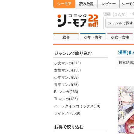
シーモア
読み放題
レビュー
シーモ
漫画（まんが）・
ジャンルで探す
総合
少年・青年
少女・女性
漫画(ま
ジャンルで絞り込む
検索結果1
少女マンガ(273)
女性マンガ(153)
少年マンガ(58)
青年マンガ(73)
BLマンガ(263)
TLマンガ(186)
ハーレクインコミックス(19)
ライトノベル(9)
お得で絞り込む