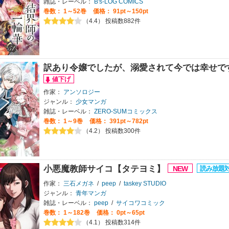
雑誌・レーベル：
B's-LOG COMICS
巻数：
1～52巻
価格： 91pt～150pt
（4.4） 投稿数882件
訳あり令嬢でしたが、溺愛されて今では幸せで
作家：
アンソロジー
ジャンル：
少女マンガ
雑誌・レーベル：
ZERO-SUMコミックス
巻数：
1～9巻
価格： 391pt～782pt
（4.2） 投稿数300件
小悪魔教師サイコ【タテヨミ】
作家：
三石メガネ
/
peep
/
taskey STUDIO
ジャンル：
青年マンガ
雑誌・レーベル：
peep
/
サイコワコミック
巻数：
1～182巻
価格： 0pt～65pt
（4.1） 投稿数314件