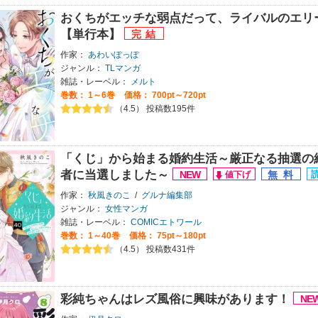
おくちがエッチな弱点だって、ライバルのエリ
【単行本】
作家：
あわいぽっぽ
ジャンル：
TLマンガ
雑誌・レーベル：
メルト
巻数：
1～6巻
価格： 700pt～720pt
（4.5） 投稿数195件
「くじ」から始まる婚約生活～厳正なる抽選の
者に当選しました～
作家：
秋風きのこ
/
グルナ編集部
ジャンル：
女性マンガ
雑誌・レーベル：
COMICエトワール
巻数：
1～40巻
価格： 75pt～180pt
（4.5） 投稿数431件
彩純ちゃんはレズ風俗に興味があります！