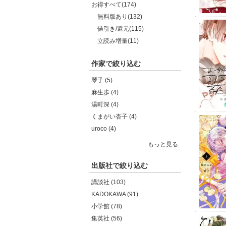
お得すべて(174)
無料版あり(132)
値引き/還元(115)
立読み増量(11)
作家で絞り込む
琴子 (5)
麻生歩 (4)
湯町深 (4)
くまがい杏子 (4)
uroco (4)
もっと見る
出版社で絞り込む
講談社 (103)
KADOKAWA (91)
小学館 (78)
集英社 (56)