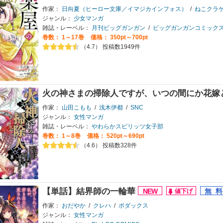
作家：
日向夏（ヒーロー文庫／イマジカインフォス）
/
ねこクラ
ジャンル：
少女マンガ
雑誌・レーベル：
月刊ビッグガンガン
/
ビッグガンガンコミック
巻数：
1～17巻
価格： 350pt～700pt
（4.7） 投稿数1949件
火の神さまの掃除人ですが、いつの間にか花嫁
作家：
山田こもも
/
浅木伊都
/
SNC
ジャンル：
女性マンガ
雑誌・レーベル：
やわらかスピリッツ女子部
巻数：
1～8巻
価格： 520pt～690pt
（4.6） 投稿数328件
【単話】結界師の一輪華
作家：
おだやか
/
クレハ
/
ボダックス
ジャンル：
女性マンガ