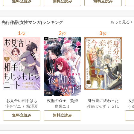
無料立読み
無料立読み
無料立読み
トな職場です～
みます ～the letter
from Boule～
もっと見る
先行作品(女性マンガ)ランキング
1
2
3
位
位
位
お見合い相手はも
夜伽の双子―贄姫
身分差に終わった
女
滝チヅエ
/
梅澤夏
島袋ユミ
渡鍋ぽんず
/
STU
う
じゃもじゃニート
は二人の王子に愛
恋を、今さらです
一
子（エブリスタ）
DIO ZOON
される―【マイク
が。
無料立読み
無料立読み
ロ】