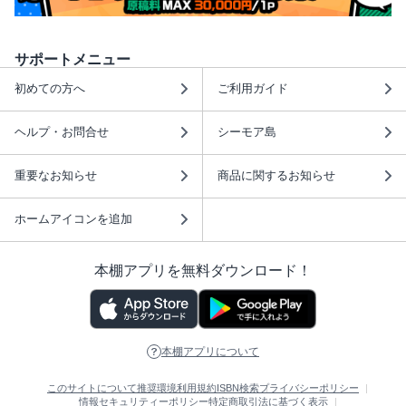
サポートメニュー
初めての方へ
ご利用ガイド
ヘルプ・お問合せ
シーモア島
重要なお知らせ
商品に関するお知らせ
ホームアイコンを追加
本棚アプリを無料ダウンロード！
本棚アプリについて
このサイトについて
推奨環境
利用規約
ISBN検索
プライバシーポリシー
情報セキュリティーポリシー
特定商取引法に基づく表示