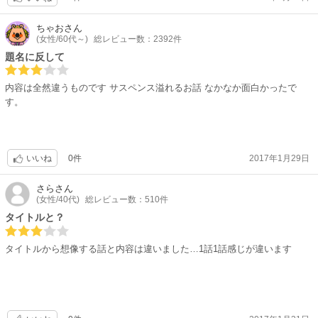
ちゃお
さん
(女性/60代～)
総レビュー数：2392件
題名に反して
内容は全然違うものです サスペンス溢れるお話 なかなか面白かったで
す。
0件
2017年1月29日
いいね
さら
さん
(女性/40代)
総レビュー数：510件
タイトルと？
タイトルから想像する話と内容は違いました…1話1話感じが違います