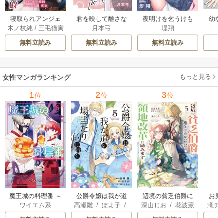
幼
寝取られアンジェ
君を映して離さな
夜明けを乞うけも
木ノ枝純
/
三毛猫寅
月本弓
堤翔
ニカと鬼畜伯爵
い[ばら売り] 25巻
のたち[ばら売り] 2
次
［ばら売り］ 14巻
8-29巻
無料立読み
無料立読み
無料立読み
もっと見る
女性マンガランキング
1
2
3
位
位
位
魔王城の料理番 ～
公爵令嬢は我が道
辺境の貧乏伯爵に
お
ワイエム系
高瀬雛
/
ぽよ子
/
深山じお
/
花波薫
滝
コワモテ魔族ばか
を場当たり的に行
嫁ぐことになった
じ
にもし
歩
/
ボダックス
子
りだけど、ホワイ
く
ので領地改革に励