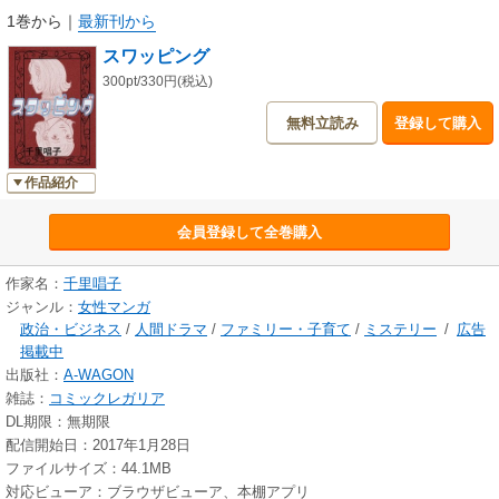
1巻から
｜
最新刊から
スワッピング
300pt/330円(税込)
無料立読み
登録して購入
作品紹介
会員登録して全巻購入
作家名：
千里唱子
ジャンル：
女性マンガ
政治・ビジネス
/
人間ドラマ
/
ファミリー・子育て
/
ミステリー
/
広告
掲載中
出版社：
A-WAGON
雑誌：
コミックレガリア
DL期限：無期限
配信開始日：2017年1月28日
ファイルサイズ：44.1MB
対応ビューア：ブラウザビューア、本棚アプリ