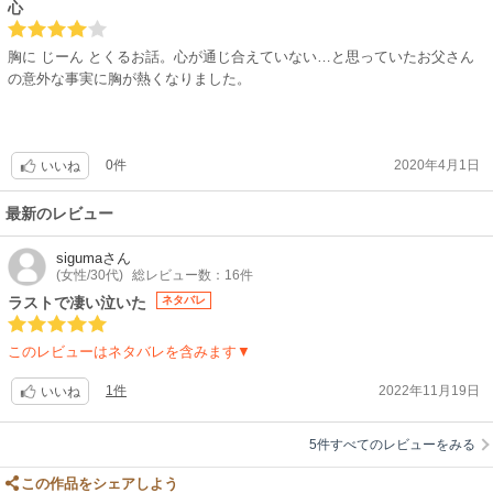
心
胸に じーん とくるお話。心が通じ合えていない…と思っていたお父さん
の意外な事実に胸が熱くなりました。
0件
2020年4月1日
いいね
最新のレビュー
siguma
さん
(女性/30代)
総レビュー数：16件
ラストで凄い泣いた
ネタバレ
このレビューはネタバレを含みます▼
1件
2022年11月19日
いいね
5件すべてのレビューをみる
この作品をシェアしよう