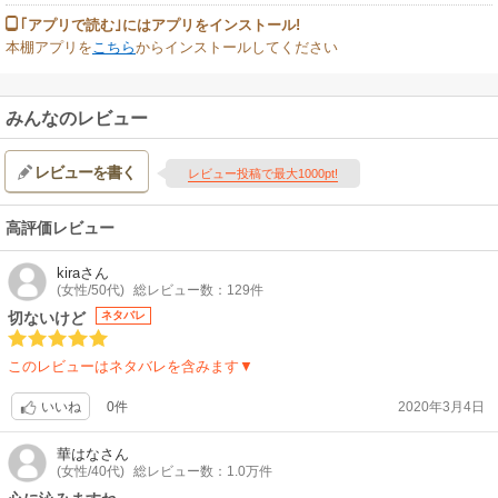
｢アプリで読む｣にはアプリをインストール!
本棚アプリを
こちら
からインストールしてください
みんなのレビュー
レビューを書く
レビュー投稿で最大1000pt!
高評価レビュー
kira
さん
(女性/50代)
総レビュー数：129件
切ないけど
ネタバレ
このレビューはネタバレを含みます▼
0件
2020年3月4日
いいね
華はな
さん
(女性/40代)
総レビュー数：1.0万件