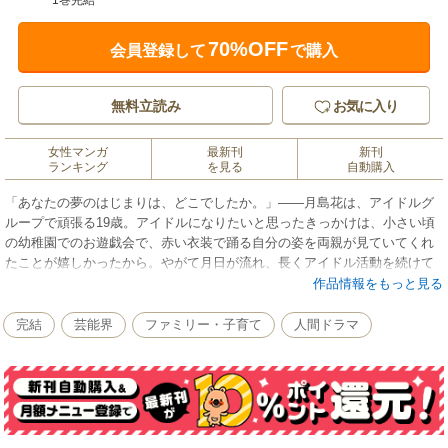
1巻完結
70%OFF
会員登録して
で購入
無料立読み
お気に入り
女性マンガ
最新刊
新刊
ランキング
を見る
自動購入
「あなたの夢のはじまりは、どこでしたか。」――月島花は、アイドルグ
ループで頑張る19歳。アイドルになりたいと思ったきっかけは、小さい頃
の幼稚園でのお遊戯会で、赤い衣装で踊る自分の姿を両親が見ていてくれ
たことが嬉しかったから。やがて月日が流れ、長くアイドル活動を続けて
いる自分に、花は少しずつ違和感を感じ始める。アイドルとは何か？ 自分
作品情報をもっと見る
は何が欲しくて、アイドルになることを夢見てきたのか？ そんなある朝、
父親との何気ない会話の中で、花は「自分が本当に欲しかったもの」に気
完結
芸能界
ファミリー・子育て
人間ドラマ
づく。だが父親からのひと言は、花が望むものとは正反対のもので……？
夢のはじまりと、そこに向かい続けた自分と、そして色々な選択を重ねな
がら進んでゆく花の人生。遠回りしながらも、彼女が最後に見つけた
「夢」の形とは？