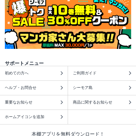
サポートメニュー
初めての方へ
ご利用ガイド
ヘルプ・お問合せ
シーモア島
重要なお知らせ
商品に関するお知らせ
ホームアイコンを追加
本棚アプリを無料ダウンロード！