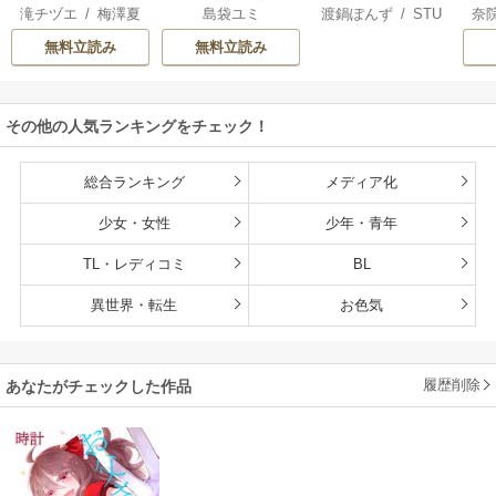
滝チヅエ
/
梅澤夏
島袋ユミ
渡鍋ぽんず
/
STU
奈
じゃもじゃニート
は二人の王子に愛
恋を、今さらです
せ
子（エブリスタ）
DIO ZOON
される―【マイク
が。
し
無料立読み
無料立読み
ロ】
命
その他の人気ランキングをチェック！
総合ランキング
メディア化
少女・女性
少年・青年
TL・レディコミ
BL
異世界・転生
お色気
履歴削除
あなたがチェックした作品