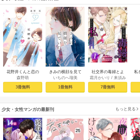
社交界の毒婦とよ
花野井くんと恋の
きみの横顔を見て
私
霜月かいり
/
来須み
森野萌
いちのへ瑠美
ばれる私～素敵な
病（１）
いた（１）
かん
辺境伯令息に腕を
［ば
7冊無料
3冊無料
1冊無料
折られたので、責
任とってもらいま
す～［ばら売り］
もっと見る
第1話
少女・女性マンガの最新刊