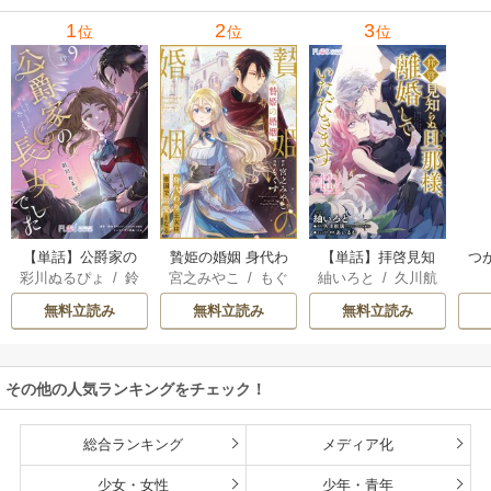
1
2
3
位
位
位
【単話】公爵家の
贄姫の婚姻 身代わ
【単話】拝啓見知
つ
彩川ぬるぴょ
/
鈴
宮之みやこ
/
もぐ
紬いろと
/
久川航
長女でした
り王女は帝国で最
らぬ旦那様、離婚
異
音さや
/
たむ
す
璃
/
あいるむ
愛となる
していただきます
の
無料立読み
無料立読み
無料立読み
その他の人気ランキングをチェック！
総合ランキング
メディア化
少女・女性
少年・青年