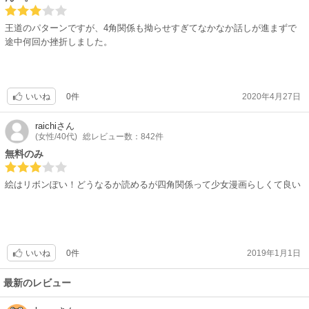
王道のパターンですが、4角関係も拗らせすぎてなかなか話しが進まずで
途中何回か挫折しました。
0件
2020年4月27日
いいね
raichi
さん
(女性/40代)
総レビュー数：842件
無料のみ
絵はリボンぽい！どうなるか読めるが四角関係って少女漫画らしくて良い
0件
2019年1月1日
いいね
最新のレビュー