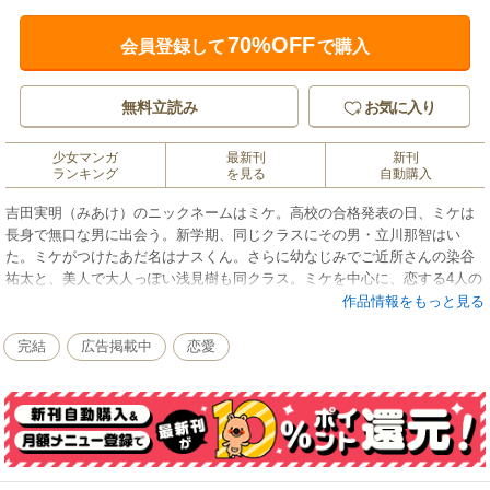
70%OFF
会員登録して
で購入
無料立読み
お気に入り
少女マンガ
最新刊
新刊
ランキング
を見る
自動購入
吉田実明（みあけ）のニックネームはミケ。高校の合格発表の日、ミケは
長身で無口な男に出会う。新学期、同じクラスにその男・立川那智はい
た。ミケがつけたあだ名はナスくん。さらに幼なじみでご近所さんの染谷
祐太と、美人で大人っぽい浅見樹も同クラス。ミケを中心に、恋する4人の
青春が展開する。 【同時収録】真っ赤なチェリー
作品情報をもっと見る
完結
広告掲載中
恋愛