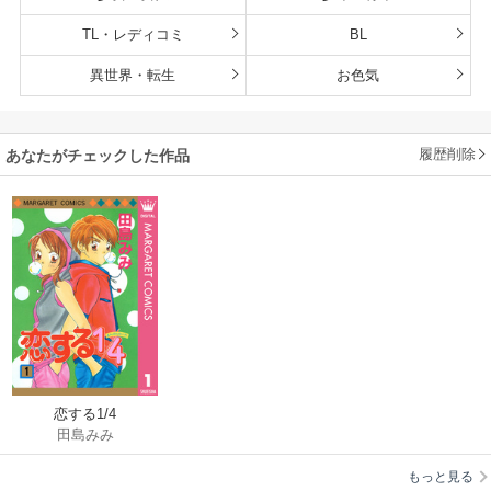
TL・レディコミ
BL
異世界・転生
お色気
履歴削除
あなたがチェックした作品
恋する1/4
田島みみ
もっと見る