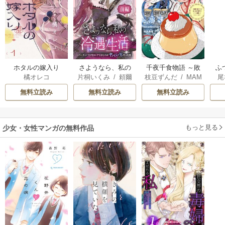
ホタルの嫁入り
さようなら、私の
千夜千食物語 ～敗
ふ
橘オレコ
片桐いくみ
/
頼爾
枝豆ずんだ
/
MAM
尾
冷遇生活 ～パーテ
国の姫ですが氷の
は
AKOTO
/
鴉羽凛燈
ィーで声をかけて
皇子殿下がどうも
雛
無料立読み
無料立読み
無料立読み
きたのがヤバい男
溺愛してくれてい
だった件
ます～
もっと見る
少女・女性マンガの無料作品